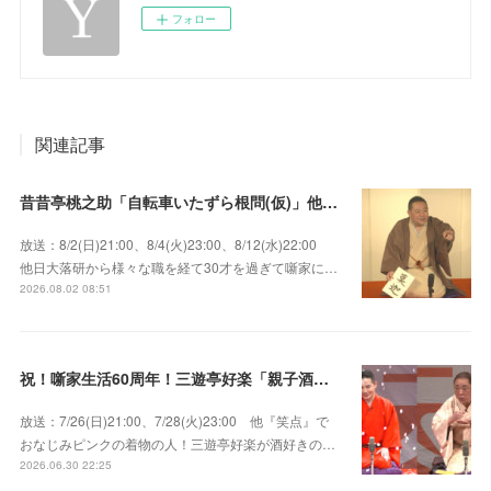
フォロー
関連記事
昔昔亭桃之助「自転車いたずら根問(仮)」他～師匠・桃太郎のいない初めての桜の季節の独演会！
放送：8/2(日)21:00、8/4(火)23:00、8/12(水)22:00
他日大落研から様々な職を経て30才を過ぎて噺家に…
2026.08.02 08:51
祝！噺家生活60周年！三遊亭好楽「親子酒」錦笑亭満堂「桜ん坊」～満堂フェス2026
放送：7/26(日)21:00、7/28(火)23:00 他『笑点』で
おなじみピンクの着物の人！三遊亭好楽が酒好きの…
2026.06.30 22:25