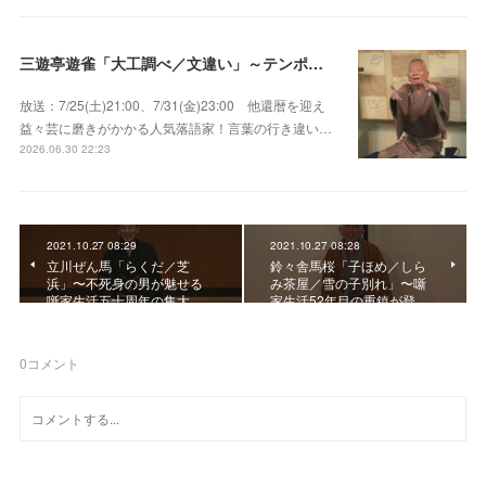
三遊亭遊雀「大工調べ／文違い」～テンポよくたたみかける語り口で人気・実力とも屈指！
放送：7/25(土)21:00、7/31(金)23:00 他還暦を迎え
益々芸に磨きがかかる人気落語家！言葉の行き違い…
2026.06.30 22:23
2021.10.27 08:29
2021.10.27 08:28
立川ぜん馬「らくだ／芝
鈴々舎馬桜「子ほめ／しら
浜」〜不死身の男が魅せる
み茶屋／雪の子別れ」〜噺
噺家生活五十周年の集大…
家生活52年目の重鎮が登…
0
コメント