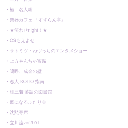
・極 名人噺
・楽器カフェ 『すずらん亭』
・★笑わせnight！★
・CSもえよせ
・サトミツ・ねづっちのエンタメショー
・上方やんちゃ寄席
・嗚呼、成金の壁
・恋人-KOITO-指南
・桂三若 落語の図書館
・氣になるふたり会
・沈黙寄席
・立川流ver.3.01