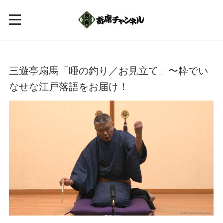
三遊亭扇馬「唖の釣り／お見立て」〜粋でい
なせな江戸落語をお届け！