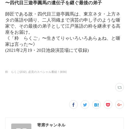
粋 らくご
(
232
)
必見のスペシャル番組！
(
656
)
寄席チャンネル