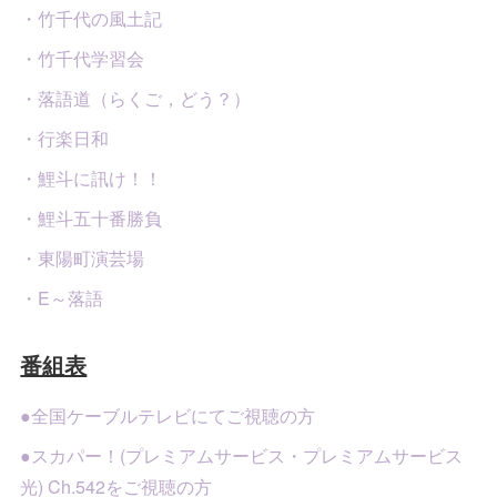
・竹千代の風土記
・竹千代学習会
・落語道（らくご，どう？）
・行楽日和
・鯉斗に訊け！！
・鯉斗五十番勝負
・東陽町演芸場
・E～落語
番組表
●全国ケーブルテレビにてご視聴の方
●スカパー！(プレミアムサービス・プレミアムサービス
光) Ch.542をご視聴の方