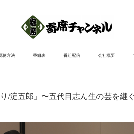
視聴方法
番組表
番組配信
会社概要
きり/淀五郎」〜五代目志ん生の芸を継