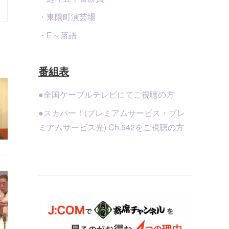
・東陽町演芸場
・E～落語
番組表
●全国ケーブルテレビにてご視聴の方
●スカパー！(プレミアムサービス・プレ
ミアムサービス光) Ch.542をご視聴の方