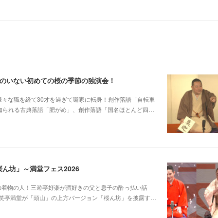
郎のいない初めての桜の季節の独演会！
他日大落研から様々な職を経て30才を過ぎて噺家に転身！創作落語「自転車
も知られる古典落語「肥がめ」、創作落語「国名ほとんど四…
ん坊」～満堂フェス2026
じみピンクの着物の人！三遊亭好楽が酒好きの父と息子の酔っ払い話
笑亭満堂が「頭山」の上方バージョン「桜ん坊」を披露す…