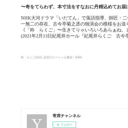
粋 らくご
(
232
)
必見のスペシャル番組！
(
656
)
寄席チャンネル
フォロー