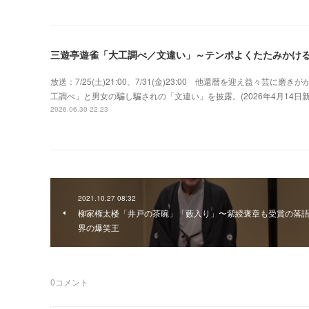
三遊亭遊雀「大工調べ／文違い」～テンポよくたたみかけ
放送：7/25(土)21:00、7/31(金)23:00 他還暦を迎え益々
工調べ」と男女の騙し騙されの「文違い」を披露。(2026年4月14
2026.06.30 22:23
2021.10.27 08:32
柳家権太楼「井戸の茶碗」「藪入り」〜紫綬褒章も受賞の落
界の爆笑王
0
コメント