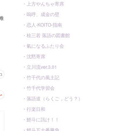
・上方やんちゃ寄席
・嗚呼、成金の壁
・恋人-KOITO-指南
・桂三若 落語の図書館
・氣になるふたり会
・沈黙寄席
・立川流ver.3.01
・竹千代の風土記
・竹千代学習会
・落語道（らくご，どう？）
・行楽日和
・鯉斗に訊け！！
・鯉斗五十番勝負