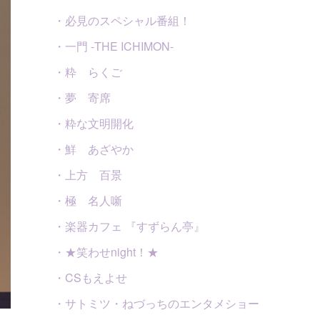
・必見のスペシャル番組！
・一門 -THE ICHIMON-
・粋 らくご
・夢 寄席
・粋な文明開化
・鮮 あざやか
・上方 百景
・極 名人噺
・楽器カフェ 『すずらん亭』
・★笑わせnight！★
・CSもえよせ
・サトミツ・ねづっちのエンタメショー