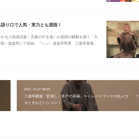
る語り口で人気・実力とも屈指！
芸に磨きがかかる人気落語家！言葉の行き違いが原因の騒動を描く「大
日新宿・道楽亭にて収録。『シン・道楽亭寄席 三遊亭遊雀…
2021.10.27 08:30
語
三遊亭圓遊「肝潰し／井戸の茶碗」〜トレードマークの丸メガ
ネときわどいシャレ！