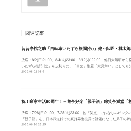
関連記事
昔昔亭桃之助「自転車いたずら根問(仮)」他～師匠・桃太
放送：8/2(日)21:00、8/4(火)23:00、8/12(水)22:00 
いたずら根問(仮)」を皮切りに、「目薬」別題「家見舞い」として
2026.08.02 08:51
祝！噺家生活60周年！三遊亭好楽「親子酒」錦笑亭満堂「桜
放送：7/26(日)21:00、7/28(火)23:00 他『笑点』でおな
「親子酒」を、日本武道館での真打昇進披露で話題になった弟子の錦
2026.06.30 22:25