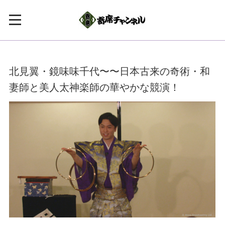
北見翼・鏡味味千代〜〜日本古来の奇術・和
妻師と美人太神楽師の華やかな競演！