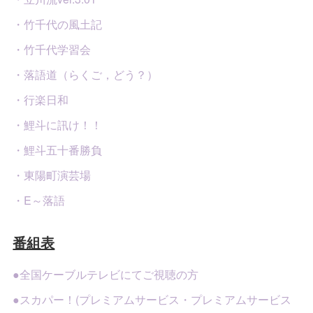
・竹千代の風土記
・竹千代学習会
・落語道（らくご，どう？）
・行楽日和
・鯉斗に訊け！！
・鯉斗五十番勝負
・東陽町演芸場
・E～落語
番組表
●全国ケーブルテレビにてご視聴の方
●スカパー！(プレミアムサービス・プレミアムサービス