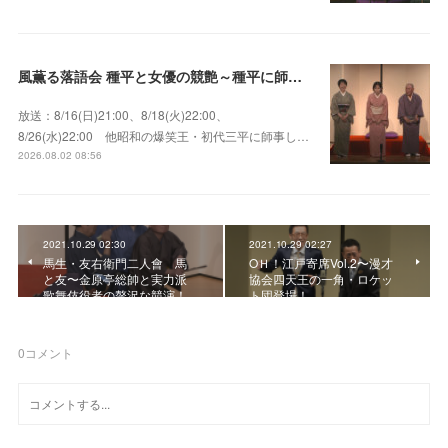
風薫る落語会 種平と女優の競艶～種平に師事した女優たちが百花繚乱に咲き誇る大人気落語会
放送：8/16(日)21:00、8/18(火)22:00、
8/26(水)22:00 他昭和の爆笑王・初代三平に師事し…
2026.08.02 08:56
2021.10.29 02:30
2021.10.29 02:27
馬生・友右衛門二人會 馬
OＨ！江戸寄席Vol.2〜漫才
と友〜金原亭総帥と実力派
協会四天王の一角・ロケッ
歌舞伎役者の贅沢な競演！
ト団登場！
0
コメント