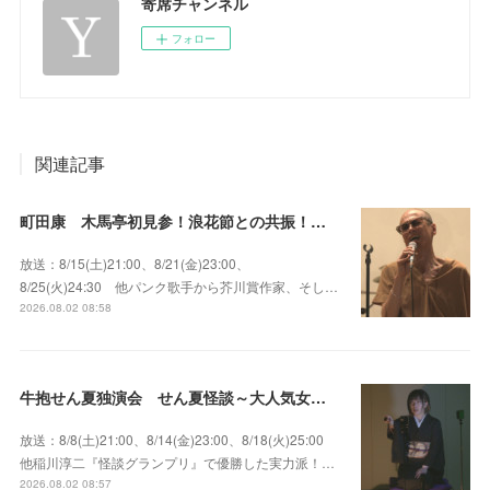
寄席チャンネル
フォロー
関連記事
町田康 木馬亭初見参！浪花節との共振！～マチダ地蔵尊 他
放送：8/15(土)21:00、8/21(金)23:00、
8/25(火)24:30 他パンク歌手から芥川賞作家、そし…
2026.08.02 08:58
牛抱せん夏独演会 せん夏怪談～大人気女性怪談師とっておきの背筋も凍る…
放送：8/8(土)21:00、8/14(金)23:00、8/18(火)25:00
他稲川淳二『怪談グランプリ』で優勝した実力派！…
2026.08.02 08:57