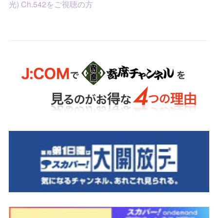
光) Ch.542をご視聴の方