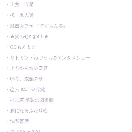
・上方 百景
・極 名人噺
・楽器カフェ 『すずらん亭』
・★笑わせnight！★
・CSもえよせ
・サトミツ・ねづっちのエンタメショー
・上方やんちゃ寄席
・嗚呼、成金の壁
・恋人-KOITO-指南
・桂三若 落語の図書館
・氣になるふたり会
・沈黙寄席
・立川流ver.3.01