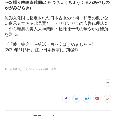
夢 寄席
(
221
)
必見のスペシャル番組！
(
656
)