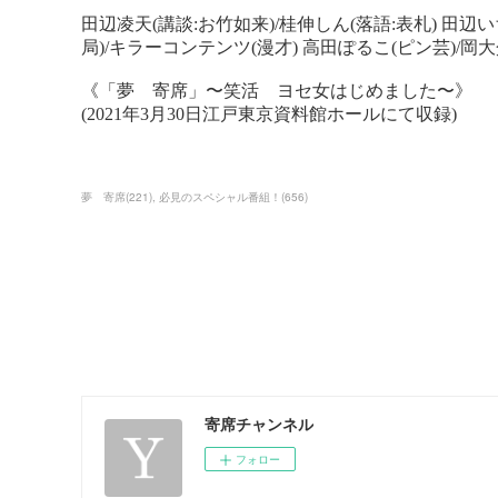
夢 寄席
(
221
)
必見のスペシャル番組！
(
656
)
寄席チャンネル
フォロー