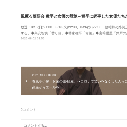
風薫る落語会 種平と女優の競艶～種平に師事した女優たち
放送：8/16(日)21:00、8/18(火)22:00、8/26(水)22:0
する。◆髙安智実「替り目」◆林家種平「青菜」◆宮﨑優里「井戸の
2026.08.02 08:56
2021.10.29 02:33
春風亭小柳「お菊の皿/鰻屋」〜コロナで笑いをなくした人々
高座からエールを！
0
コメント