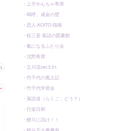
・上方やんちゃ寄席
・嗚呼、成金の壁
・恋人-KOITO-指南
・桂三若 落語の図書館
・氣になるふたり会
・沈黙寄席
・立川流ver.3.01
・竹千代の風土記
・竹千代学習会
・落語道（らくご，どう？）
・行楽日和
・鯉斗に訊け！！
・鯉斗五十番勝負