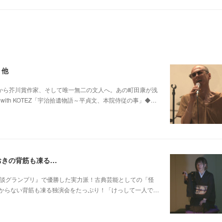
 他
0 他パンク歌手から芥川賞作家、そして唯一無二の文人へ。あの町田康が浅
ith KOTEZ「宇治拾遺物語～平貞文、本院侍従の事」◆…
おきの背筋も凍る…
 他稲川淳二『怪談グランプリ』で優勝した実力派！古典芸能としての「怪
からない背筋も凍る独演会をたっぷり！「けっして一人で…