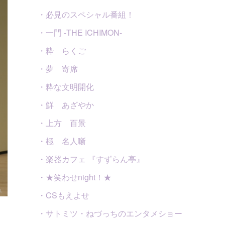
・必見のスペシャル番組！
・一門 -THE ICHIMON-
・粋 らくご
・夢 寄席
・粋な文明開化
・鮮 あざやか
・上方 百景
・極 名人噺
・楽器カフェ 『すずらん亭』
・★笑わせnight！★
・CSもえよせ
・サトミツ・ねづっちのエンタメショー