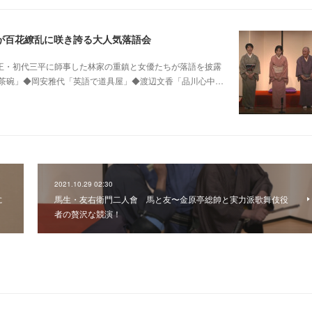
が百花繚乱に咲き誇る大人気落語会
0 他昭和の爆笑王・初代三平に師事した林家の重鎮と女優たちが落語を披露
茶碗」◆岡安雅代「英語で道具屋」◆渡辺文香「品川心中…
2021.10.29 02:30
に
馬生・友右衛門二人會 馬と友〜金原亭総帥と実力派歌舞伎役
者の贅沢な競演！