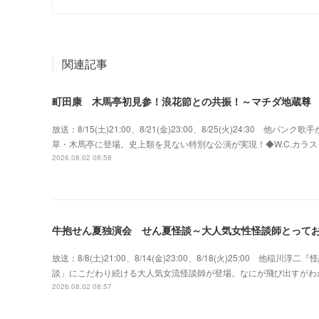
関連記事
町田康 木馬亭初見参！浪花節との共振！～マチダ地蔵尊
放送：8/15(土)21:00、8/21(金)23:00、8/25(火)24:3
草・木馬亭に登場。史上類を見ない特別な公演が実現！◆W.C.カラス w
2026.08.02 08:58
牛抱せん夏独演会 せん夏怪談～大人気女性怪談師とって
放送：8/8(土)21:00、8/14(金)23:00、8/18(火)25:00
談」にこだわり続ける大人気女流怪談師が登場。なにが飛び出すがわ
2026.08.02 08:57