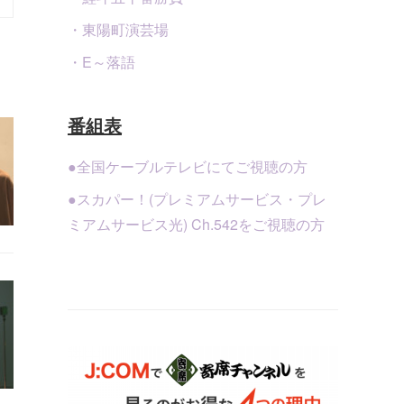
・東陽町演芸場
・E～落語
番組表
●全国ケーブルテレビにてご視聴の方
●スカパー！(プレミアムサービス・プレ
ミアムサービス光) Ch.542をご視聴の方