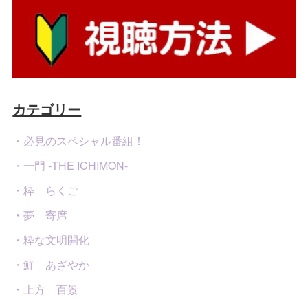
カテゴリー
・必見のスペシャル番組！
・一門 -THE ICHIMON-
・粋 らくご
・夢 寄席
・粋な文明開化
・鮮 あざやか
・上方 百景