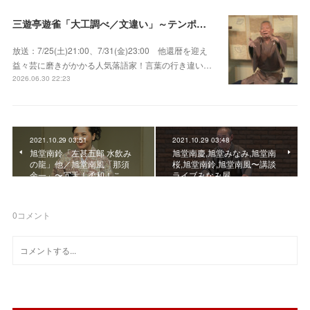
三遊亭遊雀「大工調べ／文違い」～テンポよくたたみかける語り口で人気・実力とも屈指！
放送：7/25(土)21:00、7/31(金)23:00 他還暦を迎え
益々芸に磨きがかかる人気落語家！言葉の行き違い…
2026.06.30 22:23
2021.10.29 03:51
2021.10.29 03:48
旭堂南鈴「左甚五郎 水飲み
旭堂南慶,旭堂みなみ,旭堂南
の龍」他／旭堂南風「那須
桜,旭堂南鈴,旭堂南風〜講談
余一」〜冗舌！柔和！こ…
ライブみなみ屋
0
コメント