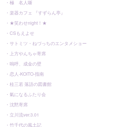
・極 名人噺
・楽器カフェ 『すずらん亭』
・★笑わせnight！★
・CSもえよせ
・サトミツ・ねづっちのエンタメショー
・上方やんちゃ寄席
・嗚呼、成金の壁
・恋人-KOITO-指南
・桂三若 落語の図書館
・氣になるふたり会
・沈黙寄席
・立川流ver.3.01
・竹千代の風土記