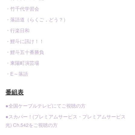
・竹千代学習会
・落語道（らくご，どう？）
・行楽日和
・鯉斗に訊け！！
・鯉斗五十番勝負
・東陽町演芸場
・E～落語
番組表
●全国ケーブルテレビにてご視聴の方
●スカパー！(プレミアムサービス・プレミアムサービス
光) Ch.542をご視聴の方