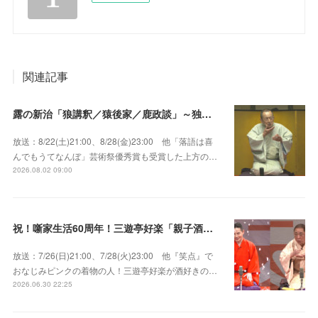
関連記事
露の新治「狼講釈／猿後家／鹿政談」～独演会は毎回満員御礼！上方の人気重鎮落語家！
放送：8/22(土)21:00、8/28(金)23:00 他「落語は喜
んでもうてなんぼ」芸術祭優秀賞も受賞した上方の…
2026.08.02 09:00
祝！噺家生活60周年！三遊亭好楽「親子酒」錦笑亭満堂「桜ん坊」～満堂フェス2026
放送：7/26(日)21:00、7/28(火)23:00 他『笑点』で
おなじみピンクの着物の人！三遊亭好楽が酒好きの…
2026.06.30 22:25