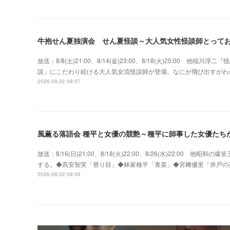
牛抱せん夏独演会 せん夏怪談～大人気女性怪談師とって
放送：8/8(土)21:00、8/14(金)23:00、8/18(火)25:00
談」にこだわり続ける大人気女流怪談師が登場。なにが飛び出すがわ
2026.08.02 08:57
風薫る落語会 種平と女優の競艶～種平に師事した女優たち
放送：8/16(日)21:00、8/18(火)22:00、8/26(水)22:0
する。◆髙安智実「替り目」◆林家種平「青菜」◆宮﨑優里「井戸の
2026.08.02 08:56