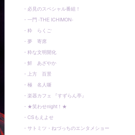
・必見のスペシャル番組！
・一門 -THE ICHIMON-
・粋 らくご
・夢 寄席
・粋な文明開化
・鮮 あざやか
・上方 百景
・極 名人噺
・楽器カフェ 『すずらん亭』
・★笑わせnight！★
・CSもえよせ
・サトミツ・ねづっちのエンタメショー