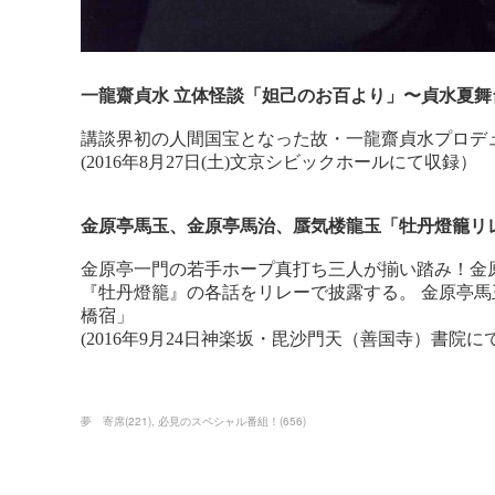
夢 寄席
(
221
)
必見のスペシャル番組！
(
656
)