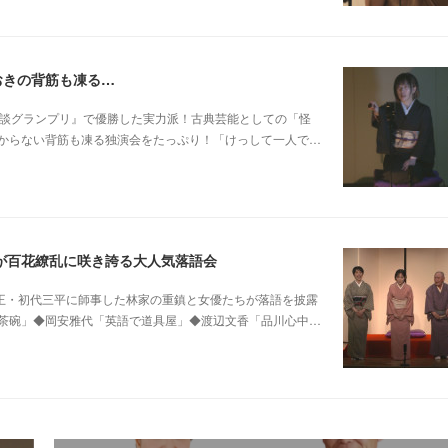
おきの背筋も凍る…
 他稲川淳二『怪談グランプリ』で優勝した実力派！古典芸能としての「怪
からない背筋も凍る独演会をたっぷり！「けっして一人で…
が百花繚乱に咲き誇る大人気落語会
0 他昭和の爆笑王・初代三平に師事した林家の重鎮と女優たちが落語を披露
茶碗」◆岡安雅代「英語で道具屋」◆渡辺文香「品川心中…