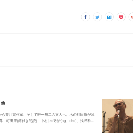
 他
0 他パンク歌手から芥川賞作家、そして唯一無二の文人へ。あの町田康が浅
康(節付き朗読)、中村jizo敬治(ag、cho)、浅野雅…