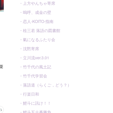
・上方やんちゃ寄席
・嗚呼、成金の壁
・恋人-KOITO-指南
・桂三若 落語の図書館
・氣になるふたり会
・沈黙寄席
・立川流ver.3.01
・竹千代の風土記
・竹千代学習会
・落語道（らくご，どう？）
・行楽日和
・鯉斗に訊け！！
・鯉斗五十番勝負