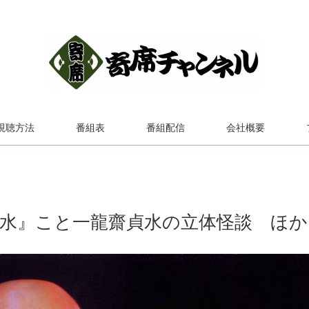
視聴方法
番組表
番組配信
会社概要
貞水』こと一龍齋貞水の立体怪談 ほか