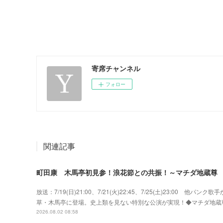
寄席チャンネル
フォロー
関連記事
町田康 木馬亭初見参！浪花節との共振！～マチダ地蔵尊
放送：7/19(日)21:00、7/21(火)22:45、7/25(土)23:0
草・木馬亭に登場。史上類を見ない特別な公演が実現！◆マチダ地蔵尊 町田
2026.08.02 08:58