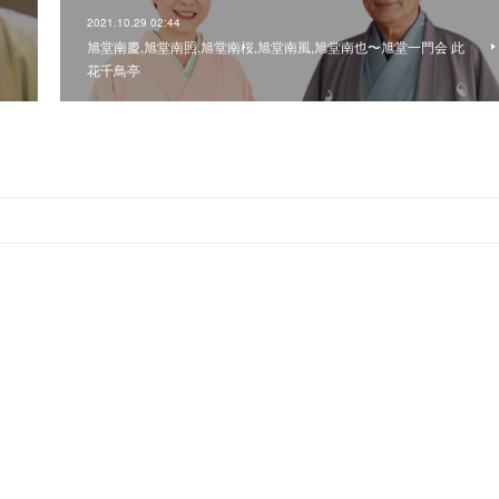
2021.10.29 02:44
旭堂南慶,旭堂南照,旭堂南桜,旭堂南風,旭堂南也〜旭堂一門会 此
花千鳥亭