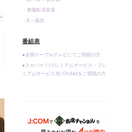
・東陽町演芸場
・E～落語
番組表
●全国ケーブルテレビにてご視聴の方
●スカパー！(プレミアムサービス・プレ
ミアムサービス光) Ch.542をご視聴の方