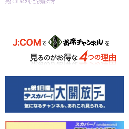
光) Ch.542をご視聴の方