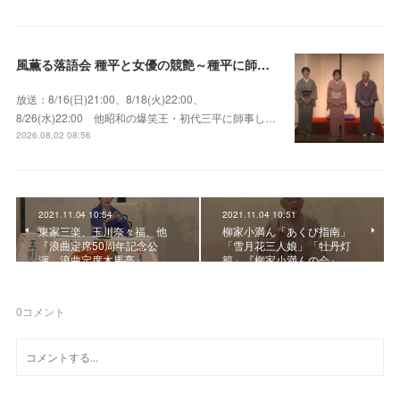
風薫る落語会 種平と女優の競艶～種平に師事した女優たちが百花繚乱に咲き誇る大人気落語会
放送：8/16(日)21:00、8/18(火)22:00、
8/26(水)22:00 他昭和の爆笑王・初代三平に師事し…
2026.08.02 08:56
2021.11.04 10:54
2021.11.04 10:51
東家三楽、玉川奈々福、他
柳家小満ん「あくび指南」
『浪曲定席50周年記念公
「雪月花三人娘」「牡丹灯
演 浪曲定席木馬亭』
籠」『柳家小満んの会』
0
コメント