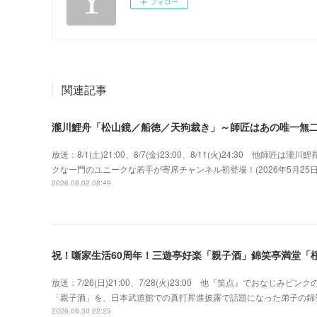
フォロー
関連記事
瀧川鯉舟「松山鏡／船徳／天狗裁き」～師匠はあの唯一無
放送：8/1(土)21:00、8/7(金)23:00、8/11(火)24:30 
クな一門のユニークな若手が寄席チャンネル初登場！(2026年5月2
2026.08.02 08:49
祝！噺家生活60周年！三遊亭好楽「親子酒」錦笑亭満堂「桜
放送：7/26(日)21:00、7/28(火)23:00 他『笑点』でおな
「親子酒」を、日本武道館での真打昇進披露で話題になった弟子の錦
2026.06.30 22:25