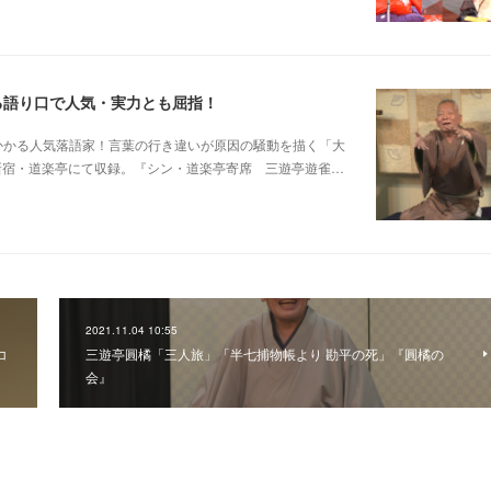
る語り口で人気・実力とも屈指！
芸に磨きがかかる人気落語家！言葉の行き違いが原因の騒動を描く「大
日新宿・道楽亭にて収録。『シン・道楽亭寄席 三遊亭遊雀…
2021.11.04 10:55
コ
三遊亭圓橘「三人旅」「半七捕物帳より 勘平の死」『圓橘の
会』