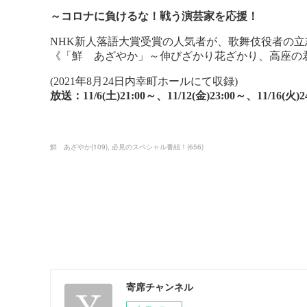
鮮 あざやか
(
109
)
必見のスペシャル番組！
(
656
)
寄席チャンネル