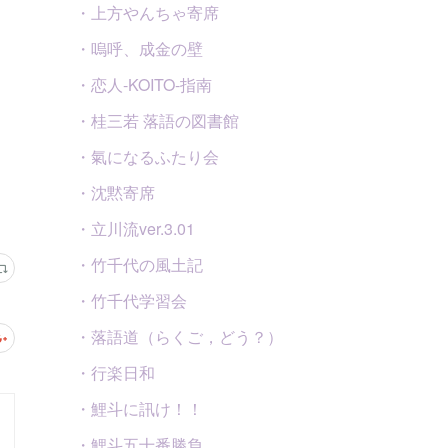
・上方やんちゃ寄席
・嗚呼、成金の壁
・恋人-KOITO-指南
・桂三若 落語の図書館
・氣になるふたり会
・沈黙寄席
・立川流ver.3.01
・竹千代の風土記
・竹千代学習会
・落語道（らくご，どう？）
・行楽日和
・鯉斗に訊け！！
・鯉斗五十番勝負