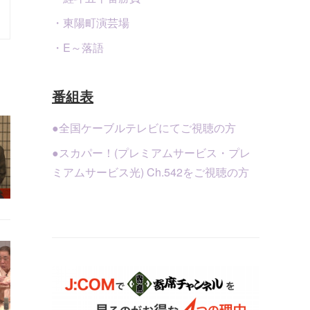
・東陽町演芸場
・E～落語
番組表
●全国ケーブルテレビにてご視聴の方
●スカパー！(プレミアムサービス・プレ
ミアムサービス光) Ch.542をご視聴の方