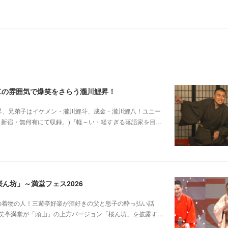
二の雰囲気で爆笑をさらう瀧川鯉昇！
他師匠は瀧川鯉昇、兄弟子はイケメン・瀧川鯉斗、成金・瀧川鯉八！ユニー
5日新宿・無何有にて収録。)『軽～い・軽すぎる落語家を目…
ん坊」～満堂フェス2026
じみピンクの着物の人！三遊亭好楽が酒好きの父と息子の酔っ払い話
笑亭満堂が「頭山」の上方バージョン「桜ん坊」を披露す…