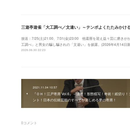
三遊亭遊雀「大工調べ／文違い」～テンポよくたたみかけ
放送：7/25(土)21:00、7/31(金)23:00 他還暦を迎え益々
工調べ」と男女の騙し騙されの「文違い」を披露。(2026年4月14
2026.06.30 22:23
2021.11.04 10:57
『ＯＨ！江戸寄席 Vol.6』～漫才！形態模写！奇術！紙切り！
ント！日本の伝統芸能のすべてが楽しめる夢の寄席！
0
コメント