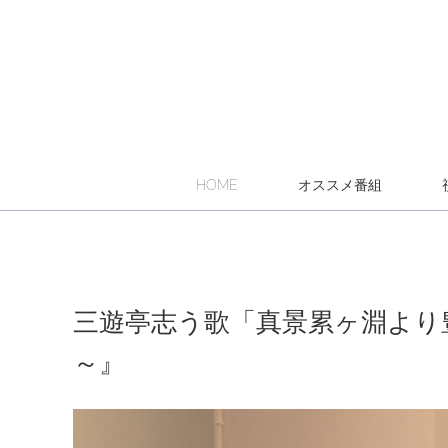
HOME
オススメ番組
三遊亭志う歌「真景累ヶ淵より
～』