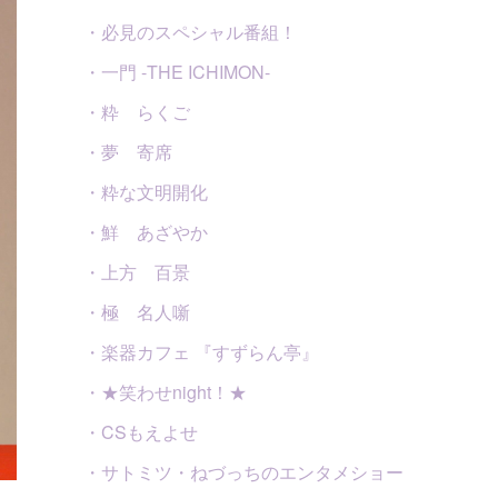
・必見のスペシャル番組！
・一門 -THE ICHIMON-
・粋 らくご
・夢 寄席
・粋な文明開化
・鮮 あざやか
・上方 百景
・極 名人噺
・楽器カフェ 『すずらん亭』
・★笑わせnight！★
・CSもえよせ
・サトミツ・ねづっちのエンタメショー