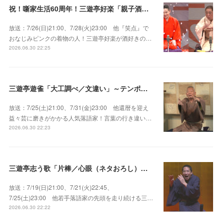
祝！噺家生活60周年！三遊亭好楽「親子酒」錦笑亭満堂「桜ん坊」～満堂フェス2026
放送：7/26(日)21:00、7/28(火)23:00 他『笑点』で
おなじみピンクの着物の人！三遊亭好楽が酒好きの…
2026.06.30 22:25
三遊亭遊雀「大工調べ／文違い」～テンポよくたたみかける語り口で人気・実力とも屈指！
放送：7/25(土)21:00、7/31(金)23:00 他還暦を迎え
益々芸に磨きがかかる人気落語家！言葉の行き違い…
2026.06.30 22:23
三遊亭志う歌「片棒／心眼（ネタおろし）／百年目」～すべてが規格外の天才肌！
放送：7/19(日)21:00、7/21(火)22:45、
7/25(土)23:00 他若手落語家の先頭を走り続ける三…
2026.06.30 22:22