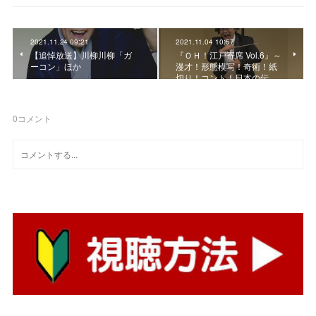
2021.11.24 09:21
2021.11.04 10:57
【追悼放送】川柳川柳「ガ
『ＯＨ！江戸寄席 Vol.6』～
ーコン」ほか
漫才！形態模写！奇術！紙
切り！コント！日本の伝…
0
コメント