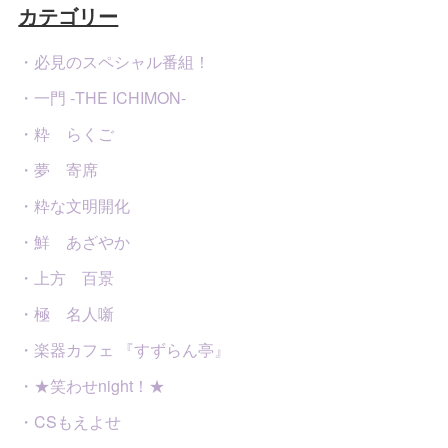
カテゴリー
・必見のスペシャル番組！
・一門 -THE ICHIMON-
・粋 らくご
・夢 寄席
・粋な文明開化
・鮮 あざやか
・上方 百景
・極 名人噺
・楽器カフェ 『すずらん亭』
・★笑わせnight！★
・CSもえよせ