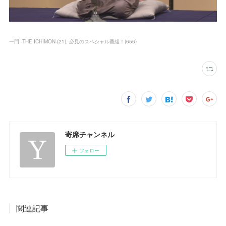
一門 -THE ICHIMON-
(
21
)
必見のスペシャル番組！
(
656
)
寄席チャンネル
フォロー
関連記事