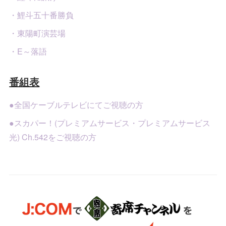
・鯉斗五十番勝負
・東陽町演芸場
・E～落語
番組表
●全国ケーブルテレビにてご視聴の方
●スカパー！(プレミアムサービス・プレミアムサービス
光) Ch.542をご視聴の方