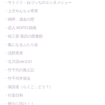
・サトミツ・ねづっちのエンタメショー
・上方やんちゃ寄席
・嗚呼、成金の壁
・恋人-KOITO-指南
・桂三若 落語の図書館
・氣になるふたり会
・沈黙寄席
・立川流ver.3.01
・竹千代の風土記
・竹千代学習会
・落語道（らくご，どう？）
・行楽日和
・鯉斗に訊け！！