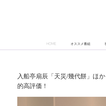
HOME
オススメ番組
入船亭扇辰「天災/幾代餅」ほ
的高評価！