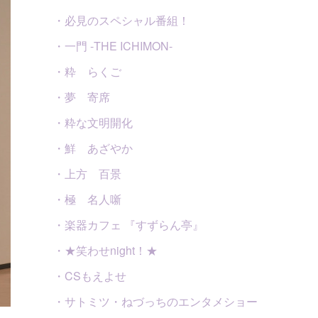
・必見のスペシャル番組！
・一門 -THE ICHIMON-
・粋 らくご
・夢 寄席
・粋な文明開化
・鮮 あざやか
・上方 百景
・極 名人噺
・楽器カフェ 『すずらん亭』
・★笑わせnight！★
・CSもえよせ
・サトミツ・ねづっちのエンタメショー