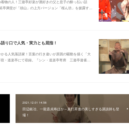
じみピンクの着物の人！三遊亭好楽が酒好きの父と息子の酔っ払い話
笑亭満堂が「頭山」の上方バージョン「桜ん坊」を披露す…
る語り口で人気・実力とも屈指！
芸に磨きがかかる人気落語家！言葉の行き違いが原因の騒動を描く「大
日新宿・道楽亭にて収録。『シン・道楽亭寄席 三遊亭遊雀…
2021.12.01 14:56
田辺銀冶、一龍斎貞寿ほか～真打昇進の美しすぎる講談師も登
場！