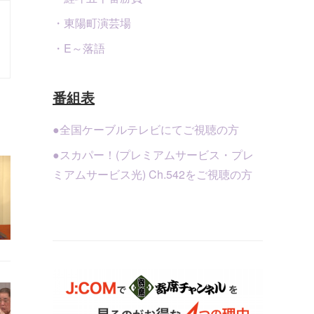
・東陽町演芸場
・E～落語
番組表
●全国ケーブルテレビにてご視聴の方
●スカパー！(プレミアムサービス・プレ
ミアムサービス光) Ch.542をご視聴の方