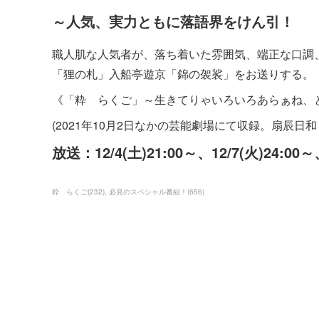
～人気、実力ともに落語界をけん引！
職人肌な人気者が、落ち着いた雰囲気、端正な口調
「狸の札」入船亭遊京「錦の袈裟」をお送りする。
《「粋 らくご」～生きてりゃいろいろあらぁね、
(2021年10月2日なかの芸能劇場にて収録。扇辰日
放送：12/4(土)21:00～、12/7(火)24:00～
粋 らくご
(
232
)
必見のスペシャル番組！
(
656
)