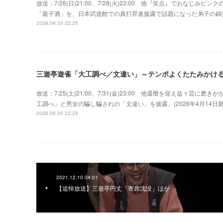
放送：7/26(日)21:00、7/28(火)23:00 他『笑点』でおな
「親子酒」を、日本武道館での真打昇進披露で話題になった弟子の錦
2026.06.30 22:25
三遊亭遊雀「大工調べ／文違い」～テンポよくたたみかけ
放送：7/25(土)21:00、7/31(金)23:00 他還暦を迎え益々
工調べ」と男女の騙し騙されの「文違い」を披露。(2026年4月14
2026.06.30 22:23
2021.12.10 04:01
【追悼放送】三遊亭円丈「寄席沈没」ほか