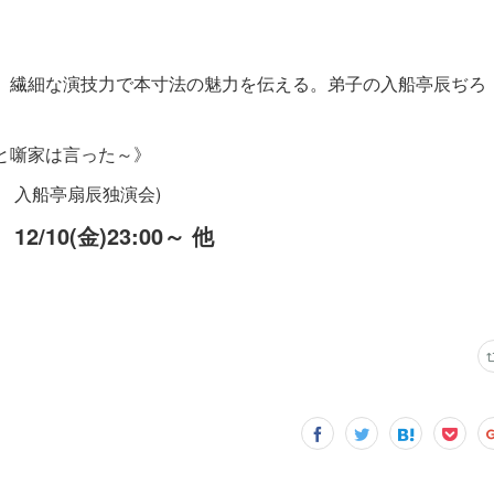
、繊細な演技力で本寸法の魅力を伝える。弟子の入船亭辰ぢろ
と噺家は言った～》
和 入船亭扇辰独演会)
、12/10(金)23:00～ 他