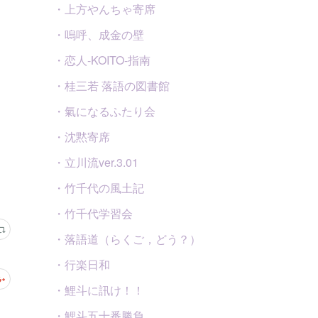
・上方やんちゃ寄席
・嗚呼、成金の壁
・恋人-KOITO-指南
・桂三若 落語の図書館
・氣になるふたり会
・沈黙寄席
・立川流ver.3.01
・竹千代の風土記
・竹千代学習会
・落語道（らくご，どう？）
・行楽日和
・鯉斗に訊け！！
・鯉斗五十番勝負