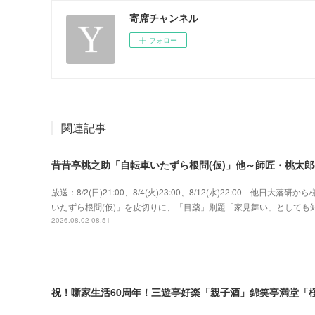
寄席チャンネル
フォロー
関連記事
昔昔亭桃之助「自転車いたずら根問(仮)」他～師匠・桃太
放送：8/2(日)21:00、8/4(火)23:00、8/12(水)22:00 
いたずら根問(仮)」を皮切りに、「目薬」別題「家見舞い」として
2026.08.02 08:51
祝！噺家生活60周年！三遊亭好楽「親子酒」錦笑亭満堂「桜