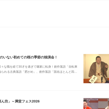
郎のいない初めての桜の季節の独演会！
他日大落研から様々な職を経て30才を過ぎて噺家に転身！創作落語「自転車
も知られる古典落語「肥がめ」、創作落語「国名ほとんど四…
ん坊」～満堂フェス2026