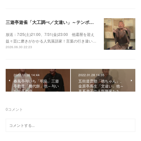
三遊亭遊雀「大工調べ／文違い」～テンポよくたたみかける語り口で人気・実力とも屈指！
放送：7/25(土)21:00、7/31(金)23:00 他還暦を迎え
益々芸に磨きがかかる人気落語家！言葉の行き違い…
2026.06.30 22:23
2022.01.28 14:44
2022.01.28 14:35
春風亭与いち「明烏」三遊
五街道雲助「徳ちゃん」、
亭歌彦「幾代餅」他～与い
金原亭馬生「文違い」他～
ち歌彦の会
直系弟子の人気噺家たち…
0
コメント