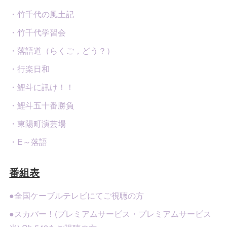
・竹千代の風土記
・竹千代学習会
・落語道（らくご，どう？）
・行楽日和
・鯉斗に訊け！！
・鯉斗五十番勝負
・東陽町演芸場
・E～落語
番組表
●全国ケーブルテレビにてご視聴の方
●スカパー！(プレミアムサービス・プレミアムサービス