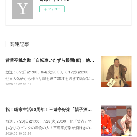
フォロー
関連記事
昔昔亭桃之助「自転車いたずら根問(仮)」他～師匠・桃太郎のいない初めての桜の季節の独演会！
放送：8/2(日)21:00、8/4(火)23:00、8/12(水)22:00
他日大落研から様々な職を経て30才を過ぎて噺家に…
2026.08.02 08:51
祝！噺家生活60周年！三遊亭好楽「親子酒」錦笑亭満堂「桜ん坊」～満堂フェス2026
放送：7/26(日)21:00、7/28(火)23:00 他『笑点』で
おなじみピンクの着物の人！三遊亭好楽が酒好きの…
2026.06.30 22:25