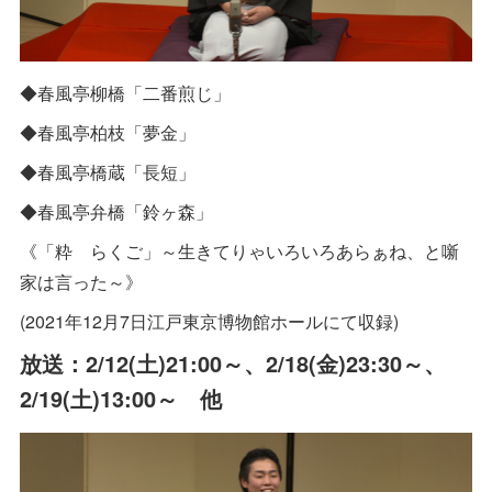
◆春風亭柳橋「二番煎じ」
◆春風亭柏枝「夢金」
◆春風亭橋蔵「長短」
◆春風亭弁橋「鈴ヶ森」
《「粋 らくご」～生きてりゃいろいろあらぁね、と噺
家は言った～》
(2021年12月7日江戸東京博物館ホールにて収録)
放送：2/12(土)21:00～、2/18(金)23:30～、
2/19(土)13:00～ 他