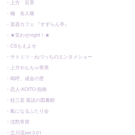
・上方 百景
・極 名人噺
・楽器カフェ 『すずらん亭』
・★笑わせnight！★
・CSもえよせ
・サトミツ・ねづっちのエンタメショー
・上方やんちゃ寄席
・嗚呼、成金の壁
・恋人-KOITO-指南
・桂三若 落語の図書館
・氣になるふたり会
・沈黙寄席
・立川流ver.3.01