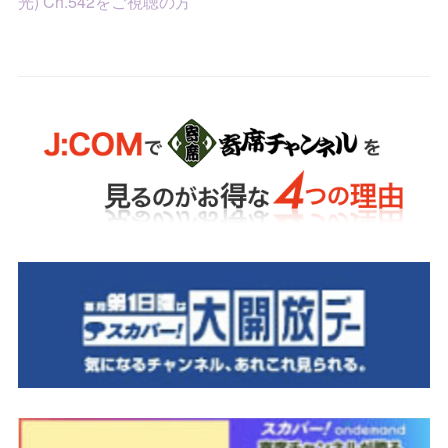
光) Ch.542をご視聴の方