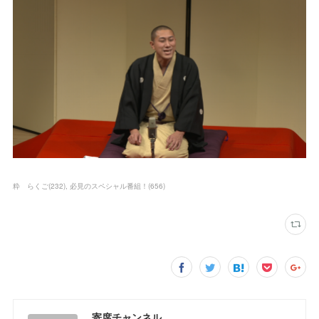
粋 らくご
(
232
)
必見のスペシャル番組！
(
656
)
寄席チャンネル