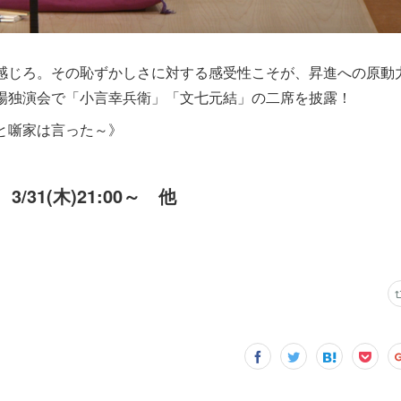
感じろ。その恥ずかしさに対する感受性こそが、昇進への原動
場独演会で「小言幸兵衛」「文七元結」の二席を披露！
と噺家は言った～》
、3/31(木)21:00～ 他