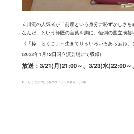
立川流の人気者が「前座という身分に恥ずかしさを
なんだ」という師匠の言葉を胸に、恒例の国立演芸
《「粋 らくご」～生きてりゃいろいろあらぁね、
(2022年1月12日国立演芸場にて収録)
放送：3/21(月)21:00～、3/23(水)22:00～
粋 らくご
(
232
)
必見のスペシャル番組！
(
656
)