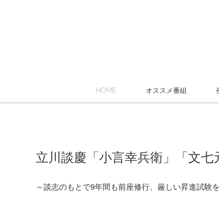
HOME
オススメ番組
立川談慶「小言幸兵衛」「文七
～談志のもとで9年間も前座修行、厳しい昇進試験