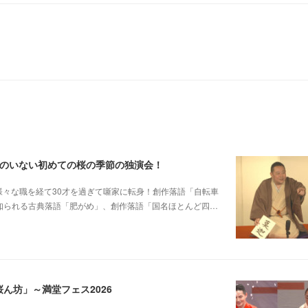
郎のいない初めての桜の季節の独演会！
他日大落研から様々な職を経て30才を過ぎて噺家に転身！創作落語「自転車
も知られる古典落語「肥がめ」、創作落語「国名ほとんど四…
ん坊」～満堂フェス2026