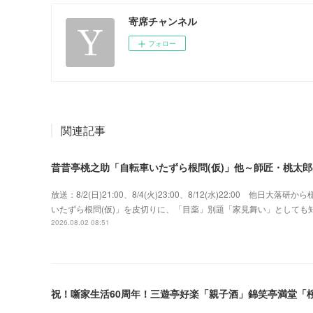
寄席チャンネル
フォロー
関連記事
昔昔亭桃之助「自転車いたずら根問(仮)」他～師匠・桃太
放送：8/2(日)21:00、8/4(火)23:00、8/12(水)22:00 
いたずら根問(仮)」を皮切りに、「目薬」別題「家見舞い」として
2026.08.02 08:51
祝！噺家生活60周年！三遊亭好楽「親子酒」錦笑亭満堂「桜