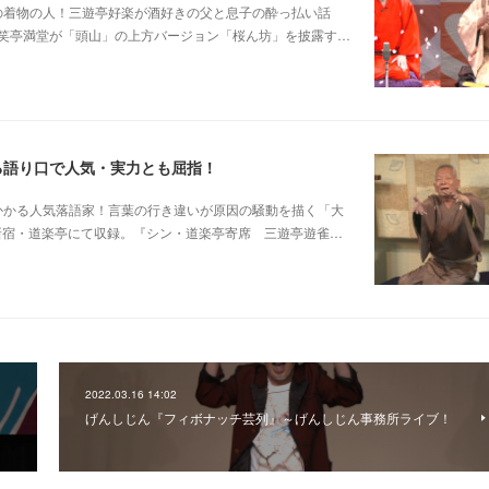
じみピンクの着物の人！三遊亭好楽が酒好きの父と息子の酔っ払い話
笑亭満堂が「頭山」の上方バージョン「桜ん坊」を披露す…
る語り口で人気・実力とも屈指！
芸に磨きがかかる人気落語家！言葉の行き違いが原因の騒動を描く「大
日新宿・道楽亭にて収録。『シン・道楽亭寄席 三遊亭遊雀…
2022.03.16 14:02
げんしじん『フィボナッチ芸列』～げんしじん事務所ライブ！