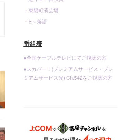
・東陽町演芸場
・E～落語
番組表
●全国ケーブルテレビにてご視聴の方
●スカパー！(プレミアムサービス・プレ
ミアムサービス光) Ch.542をご視聴の方