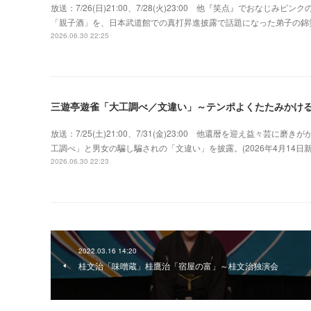
放送：7/26(日)21:00、7/28(火)23:00 他『笑点』でおな
「親子酒」を、日本武道館での真打昇進披露で話題になった弟子の錦
2026.06.30 22:25
三遊亭遊雀「大工調べ／文違い」～テンポよくたたみかけ
放送：7/25(土)21:00、7/31(金)23:00 他還暦を迎え益々
工調べ」と男女の騙し騙されの「文違い」を披露。(2026年4月14
2026.06.30 22:23
2022.03.16 14:20
桂文治「味噌蔵」桂鷹治「宿屋の富」～桂文治独演会