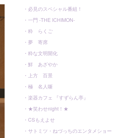
・必見のスペシャル番組！
・一門 -THE ICHIMON-
・粋 らくご
・夢 寄席
・粋な文明開化
・鮮 あざやか
・上方 百景
・極 名人噺
・楽器カフェ 『すずらん亭』
・★笑わせnight！★
・CSもえよせ
・サトミツ・ねづっちのエンタメショー