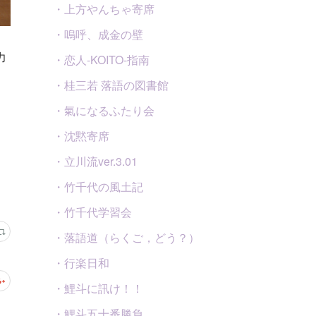
・上方やんちゃ寄席
・嗚呼、成金の壁
力
・恋人-KOITO-指南
・桂三若 落語の図書館
・氣になるふたり会
・沈黙寄席
・立川流ver.3.01
・竹千代の風土記
・竹千代学習会
・落語道（らくご，どう？）
・行楽日和
・鯉斗に訊け！！
・鯉斗五十番勝負