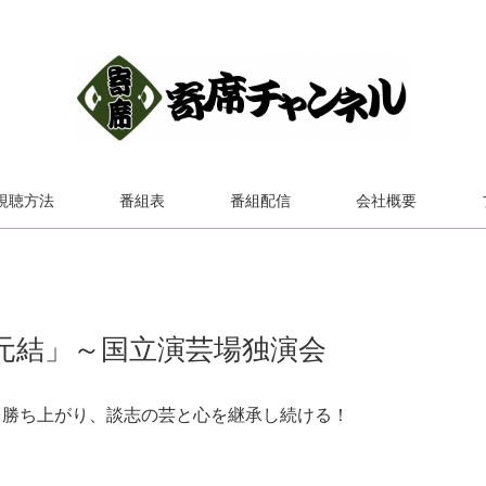
視聴方法
番組表
番組配信
会社概要
元結」～国立演芸場独演会
を勝ち上がり、談志の芸と心を継承し続ける！