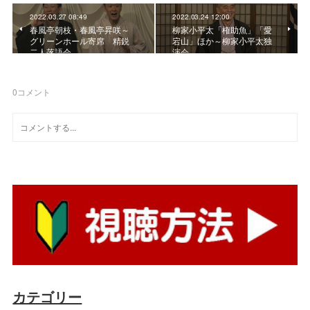
2022.03.27 08:49
2022.03.24 12:00
春風亭朝枝・春風亭昇咲～
柳家小平太「権助魚」「愛
グリーンホール寄席 精鋭
宕山」ほか～柳家小平太独
二人落語会
演会
0
コメント
カテゴリー