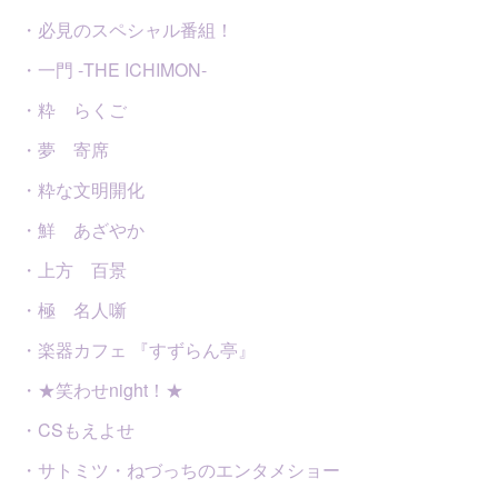
・必見のスペシャル番組！
・一門 -THE ICHIMON-
・粋 らくご
・夢 寄席
・粋な文明開化
・鮮 あざやか
・上方 百景
・極 名人噺
・楽器カフェ 『すずらん亭』
・★笑わせnight！★
・CSもえよせ
・サトミツ・ねづっちのエンタメショー