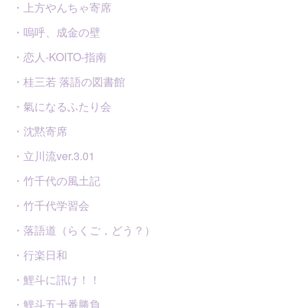
・上方やんちゃ寄席
・嗚呼、成金の壁
・恋人-KOITO-指南
・桂三若 落語の図書館
・氣になるふたり会
・沈黙寄席
・立川流ver.3.01
・竹千代の風土記
・竹千代学習会
・落語道（らくご，どう？）
・行楽日和
・鯉斗に訊け！！
・鯉斗五十番勝負