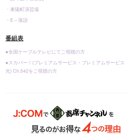
・東陽町演芸場
・E～落語
番組表
●全国ケーブルテレビにてご視聴の方
●スカパー！(プレミアムサービス・プレミアムサービス
光) Ch.542をご視聴の方