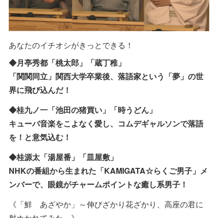
あなたのイチオシがきっとできる！
◆月亭秀都「桃太郎」「蔵丁稚」
「関関同立」関西大学卒業後、落語家という「夢」の世
界に飛び込んだ！
◆桂九ノ一「池田の猪買い」「時うどん」
キューバ音楽をこよなく愛し、コムデギャルソンで落語
を！と意気込む！
◆桂源太「湯屋番」「皿屋敷」
NHKの番組から生まれた「KAMIGATA☆らくご男子」メ
ンバーで、眼鏡がチャームポイントな癒し系男子！
《「鮮 あざやか」～伸びざかり花ざかり、高座の君に
射ぬかれてみた～》