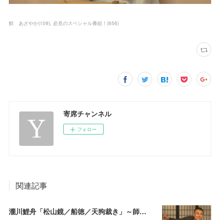
鮮 あざやか
(
109
)
必見のスペシャル番組！
(
656
)
寄席チャンネル
フォロー
関連記事
瀧川鯉舟「松山鏡／船徳／天狗裁き」～師匠はあの唯一無二の雰囲気で爆笑をさらう瀧川鯉昇！