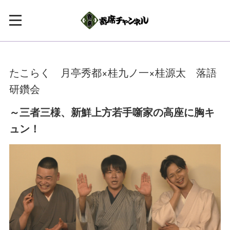
たこらく 月亭秀都×桂九ノ一×桂源太 落語
研鑽会
～三者三様、新鮮上方若手噺家の高座に胸キ
ュン！