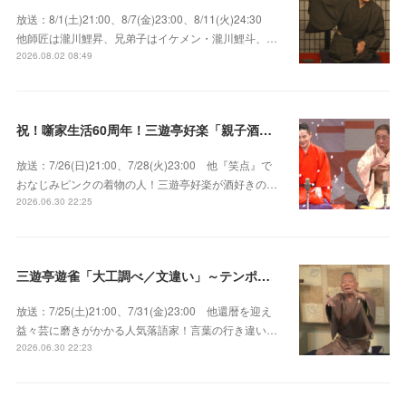
放送：8/1(土)21:00、8/7(金)23:00、8/11(火)24:30
他師匠は瀧川鯉昇、兄弟子はイケメン・瀧川鯉斗、…
2026.08.02 08:49
祝！噺家生活60周年！三遊亭好楽「親子酒」錦笑亭満堂「桜ん坊」～満堂フェス2026
放送：7/26(日)21:00、7/28(火)23:00 他『笑点』で
おなじみピンクの着物の人！三遊亭好楽が酒好きの…
2026.06.30 22:25
三遊亭遊雀「大工調べ／文違い」～テンポよくたたみかける語り口で人気・実力とも屈指！
放送：7/25(土)21:00、7/31(金)23:00 他還暦を迎え
益々芸に磨きがかかる人気落語家！言葉の行き違い…
2026.06.30 22:23