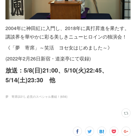
2004年に神田紅に入門し、2018年に真打昇進を果たす。
講談界を華やかに彩る美しきニューヒロインの独演会！
《「夢 寄席」～笑活 ヨセ女はじめました～》
(2022年2月26日新宿・道楽亭にて収録)
放送：5/8(日)21:00、5/10(火)22:45、
5/14(土)23:30 他
夢 寄席
(
221
)
必見のスペシャル番組！
(
656
)