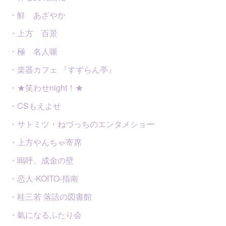
・鮮 あざやか
・上方 百景
・極 名人噺
・楽器カフェ 『すずらん亭』
・★笑わせnight！★
・CSもえよせ
・サトミツ・ねづっちのエンタメショー
・上方やんちゃ寄席
・嗚呼、成金の壁
・恋人-KOITO-指南
・桂三若 落語の図書館
・氣になるふたり会