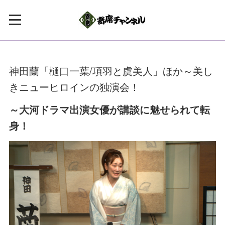
神田蘭「樋口一葉/項羽と虞美人」ほか～美し
きニューヒロインの独演会！
～大河ドラマ出演女優が講談に魅せられて転
身！