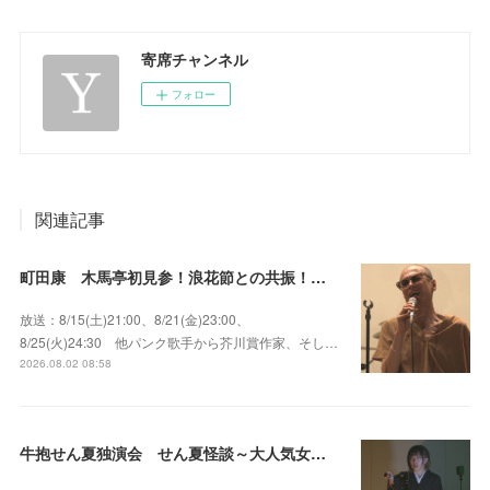
寄席チャンネル
フォロー
関連記事
町田康 木馬亭初見参！浪花節との共振！～マチダ地蔵尊 他
放送：8/15(土)21:00、8/21(金)23:00、
8/25(火)24:30 他パンク歌手から芥川賞作家、そし…
2026.08.02 08:58
牛抱せん夏独演会 せん夏怪談～大人気女性怪談師とっておきの背筋も凍る…