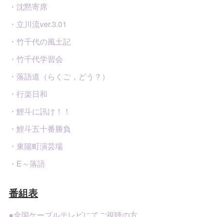
・沈黙寄席
・立川流ver.3.01
・竹千代の風土記
・竹千代学習会
・落語道（らくご，どう？）
・行楽日和
・鯉斗に訊け！！
・鯉斗五十番勝負
・東陽町演芸場
・E～落語
番組表
●全国ケーブルテレビにてご視聴の方