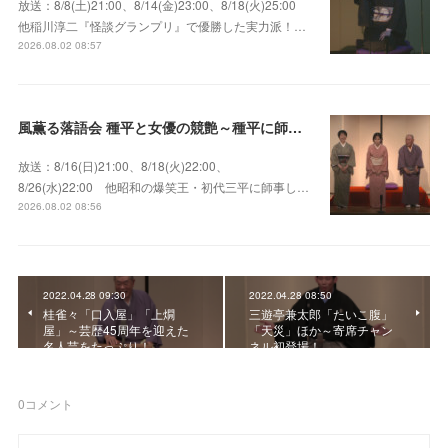
放送：8/8(土)21:00、8/14(金)23:00、8/18(火)25:00
他稲川淳二『怪談グランプリ』で優勝した実力派！…
2026.08.02 08:57
風薫る落語会 種平と女優の競艶～種平に師事した女優たちが百花繚乱に咲き誇る大人気落語会
放送：8/16(日)21:00、8/18(火)22:00、
8/26(水)22:00 他昭和の爆笑王・初代三平に師事し…
2026.08.02 08:56
2022.04.28 09:30
2022.04.28 08:50
桂雀々「口入屋」「上燗
三遊亭兼太郎「たいこ腹」
屋」～芸歴45周年を迎えた
「天災」ほか～寄席チャン
名人芸をたっぷり！
ネル初登場！
0
コメント