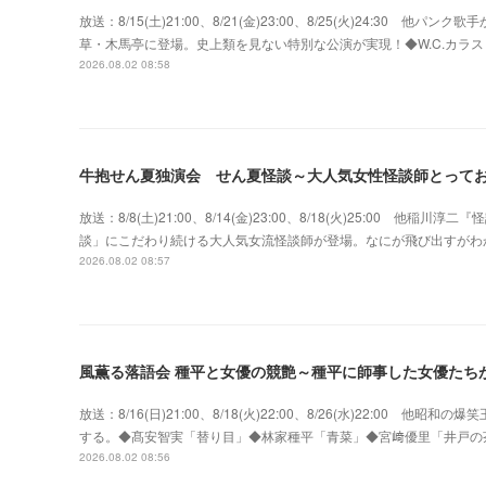
放送：8/15(土)21:00、8/21(金)23:00、8/25(火)24:3
草・木馬亭に登場。史上類を見ない特別な公演が実現！◆W.C.カラス w
2026.08.02 08:58
牛抱せん夏独演会 せん夏怪談～大人気女性怪談師とって
放送：8/8(土)21:00、8/14(金)23:00、8/18(火)25:00
談」にこだわり続ける大人気女流怪談師が登場。なにが飛び出すがわ
2026.08.02 08:57
風薫る落語会 種平と女優の競艶～種平に師事した女優たち
放送：8/16(日)21:00、8/18(火)22:00、8/26(水)22:0
する。◆髙安智実「替り目」◆林家種平「青菜」◆宮﨑優里「井戸の
2026.08.02 08:56