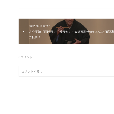
2022.06.19 05:52
古今亭始「四段目」「幾代餅」～介護福祉士からなんと落語
に転身！
0
コメント