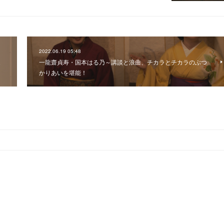
2022.06.19 05:48
家
一龍齋貞寿・国本はる乃～講談と浪曲、チカラとチカラのぶつ
かりあいを堪能！