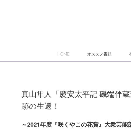
HOME
オススメ番組
真山隼人「慶安太平記 磯端伴
跡の生還！
～2021年度『咲くやこの花賞』大衆芸能