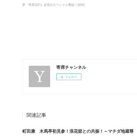
夢 寄席
(
221
)
必見のスペシャル番組！
(
656
)
寄席チャンネル
フォロー
関連記事
町田康 木馬亭初見参！浪花節との共振！～マチダ地蔵尊