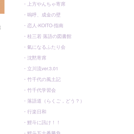
・上方やんちゃ寄席
・嗚呼、成金の壁
・恋人-KOITO-指南
咲
・桂三若 落語の図書館
・氣になるふたり会
・沈黙寄席
・立川流ver.3.01
・竹千代の風土記
・竹千代学習会
・落語道（らくご，どう？）
・行楽日和
・鯉斗に訊け！！
・鯉斗五十番勝負