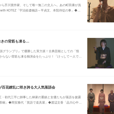
0 他パンク歌手から芥川賞作家、そして唯一無二の文人へ。あの町田康が浅
ith KOTEZ「宇治拾遺物語～平貞文、本院侍従の事」◆…
おきの背筋も凍る…
 他稲川淳二『怪談グランプリ』で優勝した実力派！古典芸能としての「怪
からない背筋も凍る独演会をたっぷり！「けっして一人で…
が百花繚乱に咲き誇る大人気落語会
0 他昭和の爆笑王・初代三平に師事した林家の重鎮と女優たちが落語を披露
茶碗」◆岡安雅代「英語で道具屋」◆渡辺文香「品川心中…