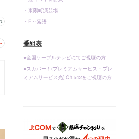
・東陽町演芸場
・E～落語
番組表
●全国ケーブルテレビにてご視聴の方
●スカパー！(プレミアムサービス・プレ
ミアムサービス光) Ch.542をご視聴の方