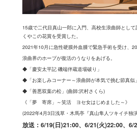
15歳で二代目真山一郎に入門、高校生浪曲師として話
くやこの花賞を受賞した。
2021年10月に急性硬膜外血腫で緊急手術を受け、20
浪曲界のホープが復活のうなりをあげる。
◆「慶安太平記 磯端伴蔵道場破り」
◆「お楽しみコーナー～浪曲師が本気で挑む節真似
◆「善悪双葉の松」(曲師:沢村さくら)
《「夢 寄席」～笑活 ヨセ女はじめました～》
(2022年4月3日浅草・木馬亭『真山隼人ツキイチ独
放送：6/19(日)21:00、6/21(火)22:00、6/