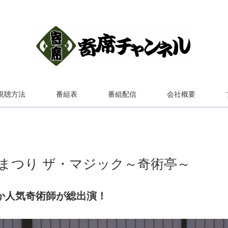
視聴方法
番組表
番組配信
会社概要
まつり ザ・マジック～奇術亭～
か人気奇術師が総出演！