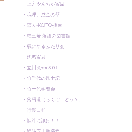
・上方やんちゃ寄席
・嗚呼、成金の壁
・恋人-KOITO-指南
・桂三若 落語の図書館
・氣になるふたり会
・沈黙寄席
・立川流ver.3.01
・竹千代の風土記
・竹千代学習会
・落語道（らくご，どう？）
・行楽日和
・鯉斗に訊け！！
・鯉斗五十番勝負