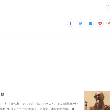
 他
0 他パンク歌手から芥川賞作家、そして唯一無二の文人へ。あの町田康が浅
ith KOTEZ「宇治拾遺物語～平貞文、本院侍従の事」◆…