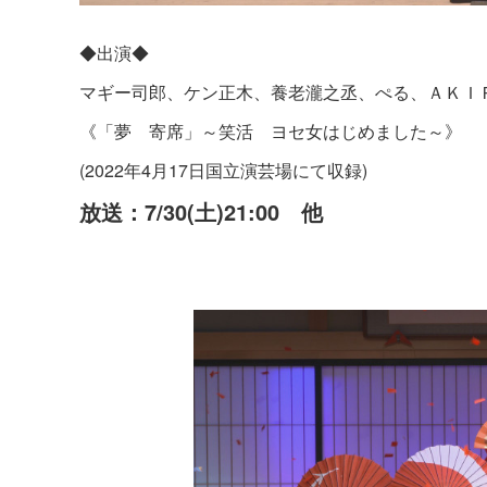
◆出演◆
マギー司郎、ケン正木、養老瀧之丞、ぺる、ＡＫＩ
《「夢 寄席」～笑活 ヨセ女はじめました～》
(2022年4月17日国立演芸場にて収録)
放送：7/30(土)21:00 他