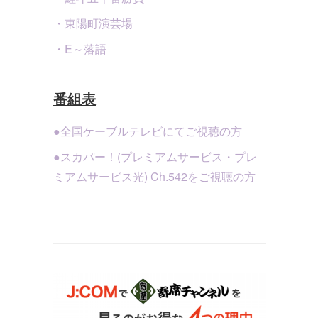
・東陽町演芸場
・E～落語
番組表
●全国ケーブルテレビにてご視聴の方
●スカパー！(プレミアムサービス・プレ
ミアムサービス光) Ch.542をご視聴の方