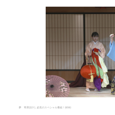
夢 寄席
(
221
)
必見のスペシャル番組！
(
656
)