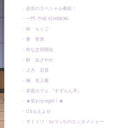
・必見のスペシャル番組！
・一門 -THE ICHIMON-
・粋 らくご
・夢 寄席
・粋な文明開化
・鮮 あざやか
・上方 百景
・極 名人噺
・楽器カフェ 『すずらん亭』
・★笑わせnight！★
・CSもえよせ
・サトミツ・ねづっちのエンタメショー