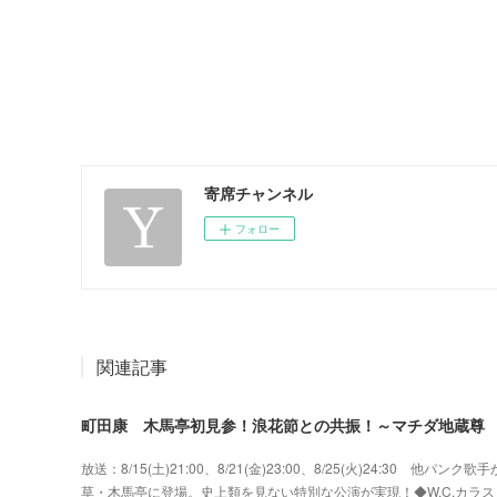
寄席チャンネル
フォロー
関連記事
町田康 木馬亭初見参！浪花節との共振！～マチダ地蔵尊
放送：8/15(土)21:00、8/21(金)23:00、8/25(火)24:3
草・木馬亭に登場。史上類を見ない特別な公演が実現！◆W.C.カラス w