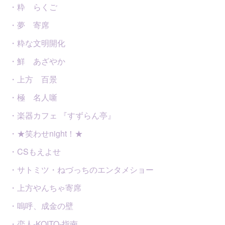
・粋 らくご
・夢 寄席
・粋な文明開化
・鮮 あざやか
・上方 百景
・極 名人噺
・楽器カフェ 『すずらん亭』
・★笑わせnight！★
・CSもえよせ
・サトミツ・ねづっちのエンタメショー
・上方やんちゃ寄席
・嗚呼、成金の壁
・恋人-KOITO-指南