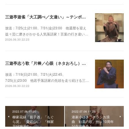
三遊亭遊雀「大工調べ／文違い」～テンポよくたたみかける語り口で人気・実力とも屈指！
放送：7/25(土)21:00、7/31(金)23:00 他還暦を迎え
益々芸に磨きがかかる人気落語家！言葉の行き違い…
2026.06.30 22:23
三遊亭志う歌「片棒／心眼（ネタおろし）／百年目」～すべてが規格外の天才肌！
放送：7/19(日)21:00、7/21(火)22:45、
7/25(土)23:00 他若手落語家の先頭を走り続ける三…
2026.06.30 22:22
2022.07.06 11:30
2022.07.06 11:29
柳家花緑「親子酒」「もぐ
港家小ゆき「クラシカ浪
ら泥」「愛宕山」 『柳家
曲 歓喜の歌」他～10周年
花緑独演会』
記念浪曲会！