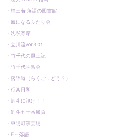
・桂三若 落語の図書館
・氣になるふたり会
・沈黙寄席
・立川流ver.3.01
・竹千代の風土記
・竹千代学習会
・落語道（らくご，どう？）
・行楽日和
・鯉斗に訊け！！
・鯉斗五十番勝負
・東陽町演芸場
・E～落語