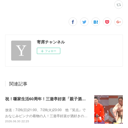
寄席チャンネル
フォロー
関連記事
祝！噺家生活60周年！三遊亭好楽「親子酒」錦笑亭満堂「桜ん坊」～満堂フェス2026
放送：7/26(日)21:00、7/28(火)23:00 他『笑点』で
おなじみピンクの着物の人！三遊亭好楽が酒好きの…
2026.06.30 22:25