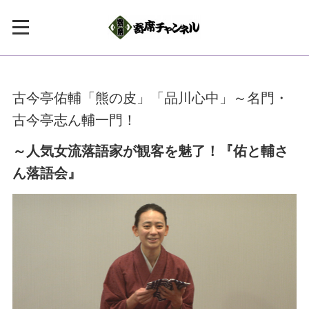
古今亭佑輔「熊の皮」「品川心中」～名門・
古今亭志ん輔一門！
～人気女流落語家が観客を魅了！『佑と輔さ
ん落語会』