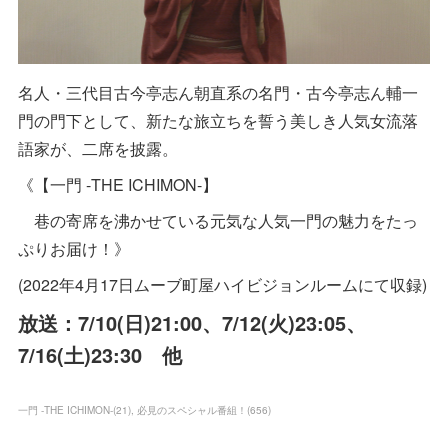
名人・三代目古今亭志ん朝直系の名門・古今亭志ん輔一
門の門下として、新たな旅立ちを誓う美しき人気女流落
語家が、二席を披露。
《【一門 -THE ICHIMON-】
巷の寄席を沸かせている元気な人気一門の魅力をたっ
ぷりお届け！》
(2022年4月17日ムーブ町屋ハイビジョンルームにて収録)
放送：7/10(日)21:00、7/12(火)23:05、
7/16(土)23:30 他
一門 -THE ICHIMON-
(
21
)
必見のスペシャル番組！
(
656
)