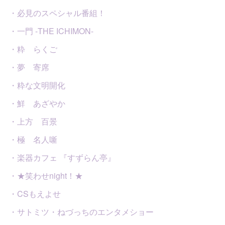
・必見のスペシャル番組！
・一門 -THE ICHIMON-
・粋 らくご
・夢 寄席
・粋な文明開化
・鮮 あざやか
・上方 百景
・極 名人噺
・楽器カフェ 『すずらん亭』
・★笑わせnight！★
・CSもえよせ
・サトミツ・ねづっちのエンタメショー