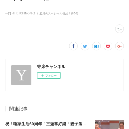
一門 -THE ICHIMON-
(
21
)
必見のスペシャル番組！
(
656
)
寄席チャンネル
フォロー
関連記事
祝！噺家生活60周年！三遊亭好楽「親子酒」錦笑亭満堂「桜ん坊」～満堂フェス2026