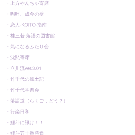
・上方やんちゃ寄席
・嗚呼、成金の壁
・恋人-KOITO-指南
・桂三若 落語の図書館
・氣になるふたり会
・沈黙寄席
・立川流ver.3.01
・竹千代の風土記
・竹千代学習会
・落語道（らくご，どう？）
・行楽日和
・鯉斗に訊け！！
・鯉斗五十番勝負