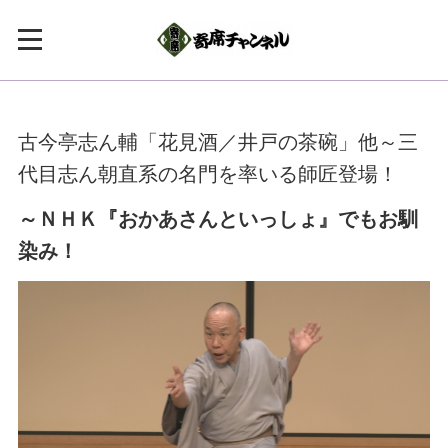
古今亭志ん輔「花見酒／井戸の茶碗」他～三
代目志ん朝直系の名門を率いる師匠登場！
～ＮＨＫ『おかあさんといっしょ』でもお馴
染み！