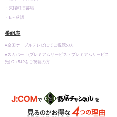
・東陽町演芸場
・E～落語
番組表
●全国ケーブルテレビにてご視聴の方
●スカパー！(プレミアムサービス・プレミアムサービス
光) Ch.542をご視聴の方