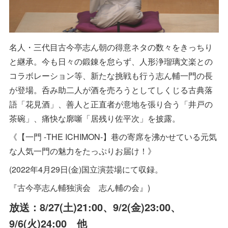
名人・三代目古今亭志ん朝の得意ネタの数々をきっちり
と継承。今も日々の鍛錬を怠らず、人形浄瑠璃文楽との
コラボレーション等、新たな挑戦も行う志ん輔一門の長
が登場。呑み助二人が酒を売ろうとしてしくじる古典落
語「花見酒」、善人と正直者が意地を張り合う「井戸の
茶碗」、痛快な廓噺「居残り佐平次」を披露。
《【一門 -THE ICHIMON-】巷の寄席を沸かせている元気
な人気一門の魅力をたっぷりお届け！》
(2022年4月29日(金)国立演芸場にて収録。
『古今亭志ん輔独演会 志ん輔の会』)
放送：8/27(土)21:00、9/2(金)23:00、
9/6(火)24:00 他