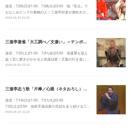
放送：7/26(日)21:00、7/28(火)23:00 他『笑点』で
おなじみピンクの着物の人！三遊亭好楽が酒好きの…
2026.06.30 22:25
三遊亭遊雀「大工調べ／文違い」～テンポよくたたみかける語り口で人気・実力とも屈指！
放送：7/25(土)21:00、7/31(金)23:00 他還暦を迎え
益々芸に磨きがかかる人気落語家！言葉の行き違い…
2026.06.30 22:23
三遊亭志う歌「片棒／心眼（ネタおろし）／百年目」～すべてが規格外の天才肌！
放送：7/19(日)21:00、7/21(火)22:45、
7/25(土)23:00 他若手落語家の先頭を走り続ける三…
2026.06.30 22:22