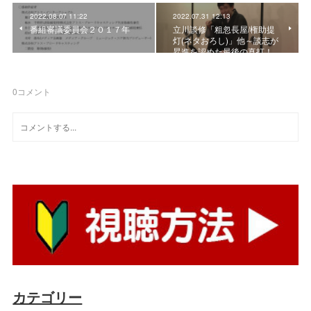
2022.08.07 11:22
2022.07.31 12:13
番組審議委員会２０１７年
立川談修「粗忽長屋/権助提
灯(ネタおろし)」他～談志が
昇進を認めた最後の真打！
0
コメント
カテゴリー