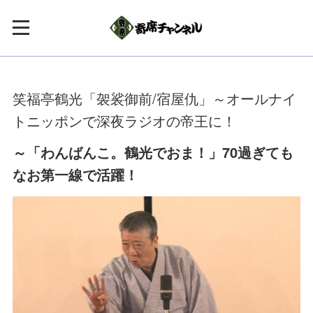
笑福亭鶴光「袈裟御前/宿屋仇」～オールナイ
トニッポンで深夜ラジオの帝王に！
～「わんばんこ。鶴光でおま！」70過ぎても
なお第一線で活躍！