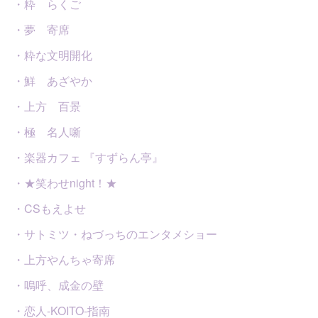
・粋 らくご
・夢 寄席
・粋な文明開化
・鮮 あざやか
・上方 百景
・極 名人噺
・楽器カフェ 『すずらん亭』
・★笑わせnight！★
・CSもえよせ
・サトミツ・ねづっちのエンタメショー
・上方やんちゃ寄席
・嗚呼、成金の壁
・恋人-KOITO-指南