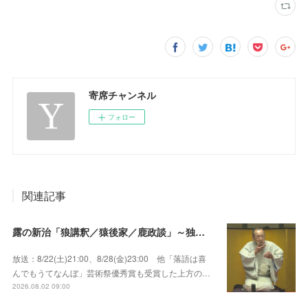
寄席チャンネル
フォロー
関連記事
露の新治「狼講釈／猿後家／鹿政談」～独演会は毎回満員御礼！上方の人気重鎮落語家！
放送：8/22(土)21:00、8/28(金)23:00 他「落語は喜
んでもうてなんぼ」芸術祭優秀賞も受賞した上方の…
2026.08.02 09:00