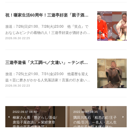
祝！噺家生活60周年！三遊亭好楽「親子酒」錦笑亭満堂「桜ん坊」～満堂フェス2026
放送：7/26(日)21:00、7/28(火)23:00 他『笑点』で
おなじみピンクの着物の人！三遊亭好楽が酒好きの…
2026.06.30 22:25
三遊亭遊雀「大工調べ／文違い」～テンポよくたたみかける語り口で人気・実力とも屈指！
放送：7/25(土)21:00、7/31(金)23:00 他還暦を迎え
益々芸に磨きがかかる人気落語家！言葉の行き違い…
2026.06.30 22:23
2022.09.07 08:40
2022.09.07 08:35
柳家さん喬「野ざらし/茶金/
隅田川馬石「粗忽の釘/王子
唐茄子屋政談」～紫綬褒章
の狐/百川」～名人・志ん生
受章の至高の名人芸！
の遺伝子を引き継ぐ確か…