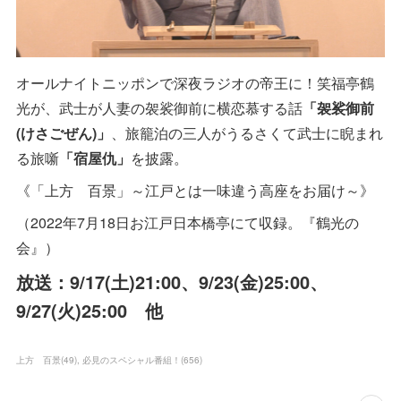
オールナイトニッポンで深夜ラジオの帝王に！笑福亭鶴
光が、武士が人妻の袈裟御前に横恋慕する話
「袈裟御前
(けさごぜん)」
、旅籠泊の三人がうるさくて武士に睨まれ
る旅噺
「宿屋仇」
を披露。
《「上方 百景」～江戸とは一味違う高座をお届け～》
（2022年7月18日お江戸日本橋亭にて収録。『鶴光の
会』）
放送：9/17(土)21:00、9/23(金)25:00、
9/27(火)25:00 他
上方 百景
(
49
)
必見のスペシャル番組！
(
656
)