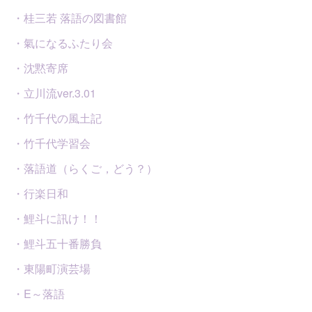
・桂三若 落語の図書館
・氣になるふたり会
・沈黙寄席
・立川流ver.3.01
・竹千代の風土記
・竹千代学習会
・落語道（らくご，どう？）
・行楽日和
・鯉斗に訊け！！
・鯉斗五十番勝負
・東陽町演芸場
・E～落語