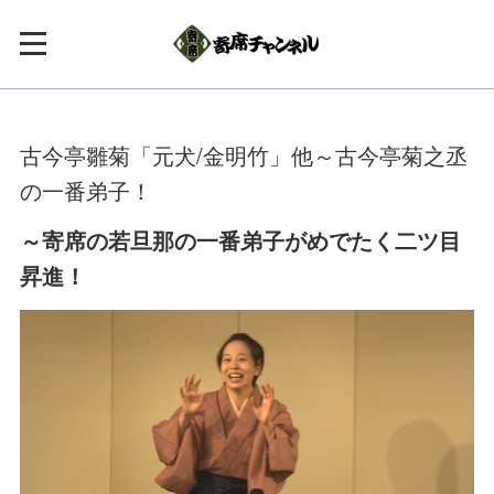
古今亭雛菊「元犬/金明竹」他～古今亭菊之丞
の一番弟子！
～寄席の若旦那の一番弟子がめでたく二ツ目
昇進！