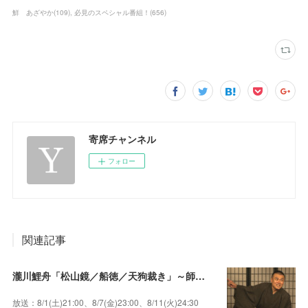
鮮 あざやか
(
109
)
必見のスペシャル番組！
(
656
)
寄席チャンネル
フォロー
関連記事
瀧川鯉舟「松山鏡／船徳／天狗裁き」～師匠はあの唯一無二の雰囲気で爆笑をさらう瀧川鯉昇！
放送：8/1(土)21:00、8/7(金)23:00、8/11(火)24:30