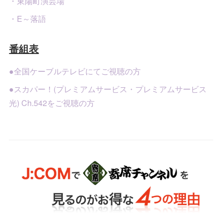
・東陽町演芸場
・E～落語
番組表
●全国ケーブルテレビにてご視聴の方
●スカパー！(プレミアムサービス・プレミアムサービス
光) Ch.542をご視聴の方