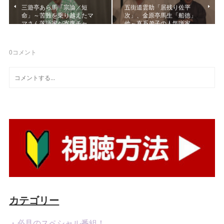
三遊亭あら馬「宗論／短
五街道雲助「居残り佐平
命」～苦難を乗り越えたマ
次」、金原亭馬生「船徳」
マさん落語家が寄席チャ…
他～直系弟子の人気噺家…
0
コメント
カテゴリー
・必見のスペシャル番組！