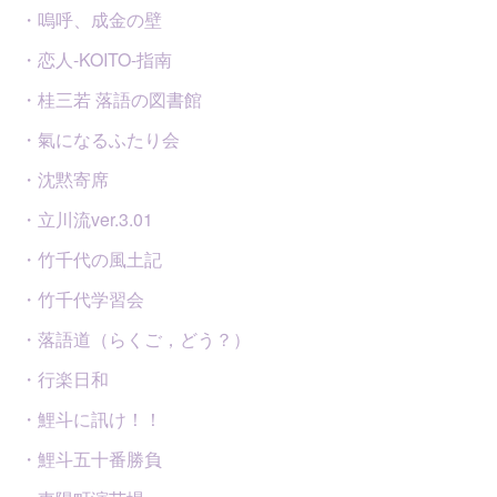
・嗚呼、成金の壁
・恋人-KOITO-指南
・桂三若 落語の図書館
・氣になるふたり会
・沈黙寄席
・立川流ver.3.01
・竹千代の風土記
・竹千代学習会
・落語道（らくご，どう？）
・行楽日和
・鯉斗に訊け！！
・鯉斗五十番勝負