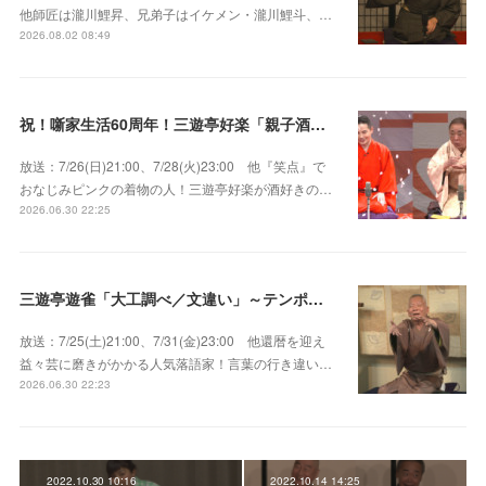
他師匠は瀧川鯉昇、兄弟子はイケメン・瀧川鯉斗、…
2026.08.02 08:49
祝！噺家生活60周年！三遊亭好楽「親子酒」錦笑亭満堂「桜ん坊」～満堂フェス2026
放送：7/26(日)21:00、7/28(火)23:00 他『笑点』で
おなじみピンクの着物の人！三遊亭好楽が酒好きの…
2026.06.30 22:25
三遊亭遊雀「大工調べ／文違い」～テンポよくたたみかける語り口で人気・実力とも屈指！
放送：7/25(土)21:00、7/31(金)23:00 他還暦を迎え
益々芸に磨きがかかる人気落語家！言葉の行き違い…
2026.06.30 22:23
2022.10.30 10:16
2022.10.14 14:25