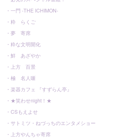
・一門 -THE ICHIMON-
・粋 らくご
・夢 寄席
・粋な文明開化
・鮮 あざやか
・上方 百景
・極 名人噺
・楽器カフェ 『すずらん亭』
・★笑わせnight！★
・CSもえよせ
・サトミツ・ねづっちのエンタメショー
・上方やんちゃ寄席