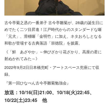
古今亭菊之丞の一番弟子 古今亭雛菊が、28歳の誕生日に
めでたく二ツ目昇進！江戸時代からのスタンダードな噺
「元犬」、滑稽噺「金明竹」に加え、ネタおろしとなる
和歌が登場する古典落語「崇徳院」を披露。
《「鮮 あざやか」～伸びざかり花ざかり、高座の君に
射ぬかれてみた～》
2022年9月2日日本橋兜町・アートスペース兜座にて収
録。
『第一回ひなべん古今亭雛菊勉強会』
放送：10/16(日)21:00、10/18(火)22:45、
10/22(土)23:45 他