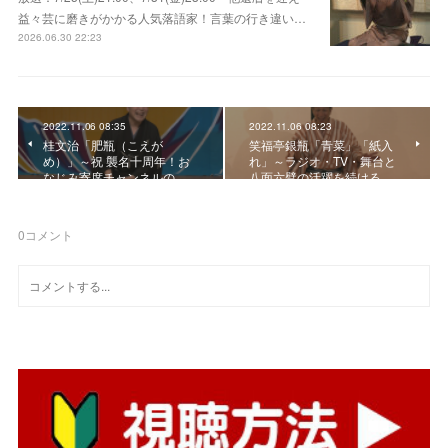
益々芸に磨きがかかる人気落語家！言葉の行き違い…
2026.06.30 22:23
2022.11.06 08:35
2022.11.06 08:23
桂文治「肥瓶（こえが
笑福亭銀瓶「青菜」「紙入
め）」～祝 襲名十周年！お
れ」～ラジオ・TV・舞台と
なじみ寄席チャンネルの…
八面六臂の活躍を続ける…
0
コメント