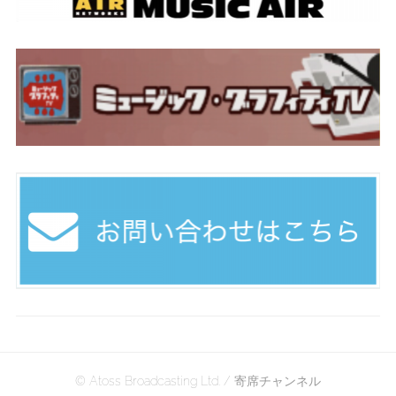
© Atoss Broadcasting Ltd. / 寄席チャンネル