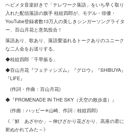
ヘビメタ音楽好きで「テレワーク落語」をいち早く取り
入れた配信落語の旗手 桂紋四郎が、モデル・俳優・
YouTube登録者数13万人の美しきシンガーソングライタ
ー、百山月花と意気投合！
落語あり、歌あり、落語愛溢れるトークありのユニーク
な二人会をお送りする。
◆桂紋四郎「千早振る」
◆百山月花『フェティシズム』『グロウ』『SHIBUYA』
『LIFE』
(作詞・作曲：百山月花)
◆『PROMENADE IN THE SKY（天空の散歩道）』
(作曲：ハッピー✳山崎、作詞：桂紋四郎)
《「鮮 あざやか」～伸びざかり花ざかり、高座の君に
射ぬかれてみた～》