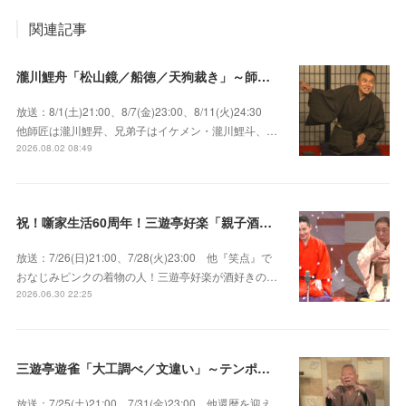
関連記事
瀧川鯉舟「松山鏡／船徳／天狗裁き」～師匠はあの唯一無二の雰囲気で爆笑をさらう瀧川鯉昇！
放送：8/1(土)21:00、8/7(金)23:00、8/11(火)24:30
他師匠は瀧川鯉昇、兄弟子はイケメン・瀧川鯉斗、…
2026.08.02 08:49
祝！噺家生活60周年！三遊亭好楽「親子酒」錦笑亭満堂「桜ん坊」～満堂フェス2026
放送：7/26(日)21:00、7/28(火)23:00 他『笑点』で
おなじみピンクの着物の人！三遊亭好楽が酒好きの…
2026.06.30 22:25
三遊亭遊雀「大工調べ／文違い」～テンポよくたたみかける語り口で人気・実力とも屈指！
放送：7/25(土)21:00、7/31(金)23:00 他還暦を迎え