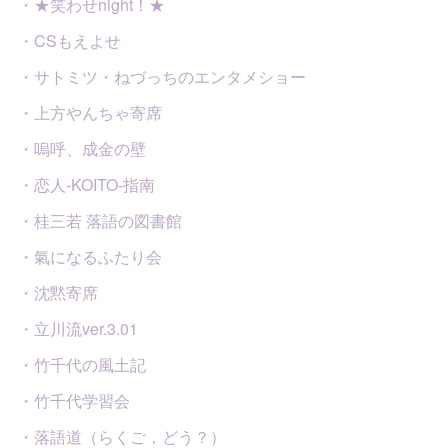
・★笑わせnight！★
・CSもえよせ
・サトミツ・ねづっちのエンタメショー
・上方やんちゃ寄席
・嗚呼、成金の壁
・恋人-KOITO-指南
・桂三若 落語の図書館
・氣になるふたり会
・沈黙寄席
・立川流ver.3.01
・竹千代の風土記
・竹千代学習会
・落語道（らくご，どう？）