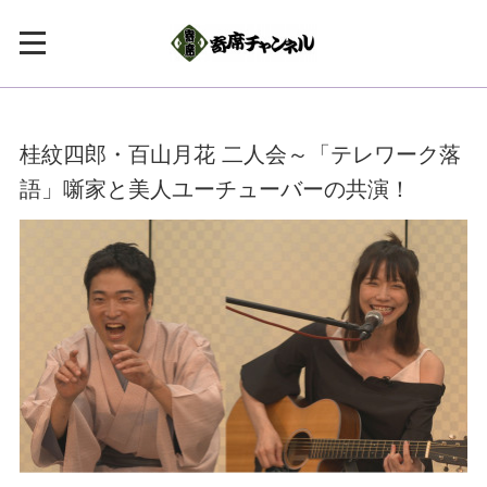
桂紋四郎・百山月花 二人会～「テレワーク落
語」噺家と美人ユーチューバーの共演！