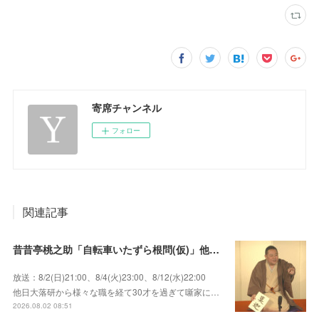
寄席チャンネル
フォロー
関連記事
昔昔亭桃之助「自転車いたずら根問(仮)」他～師匠・桃太郎のいない初めての桜の季節の独演会！
放送：8/2(日)21:00、8/4(火)23:00、8/12(水)22:00
他日大落研から様々な職を経て30才を過ぎて噺家に…
2026.08.02 08:51