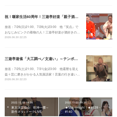
祝！噺家生活60周年！三遊亭好楽「親子酒」錦笑亭満堂「桜ん坊」～満堂フェス2026
放送：7/26(日)21:00、7/28(火)23:00 他『笑点』で
おなじみピンクの着物の人！三遊亭好楽が酒好きの…
2026.06.30 22:25
三遊亭遊雀「大工調べ／文違い」～テンポよくたたみかける語り口で人気・実力とも屈指！
放送：7/25(土)21:00、7/31(金)23:00 他還暦を迎え
益々芸に磨きがかかる人気落語家！言葉の行き違い…
2026.06.30 22:23
2022.12.03 14:36
2022.11.22 09:35
東京演芸協会 乾坤一擲～
★笑わせnight！★#139・
新作ネタ×トークLIVE
#140