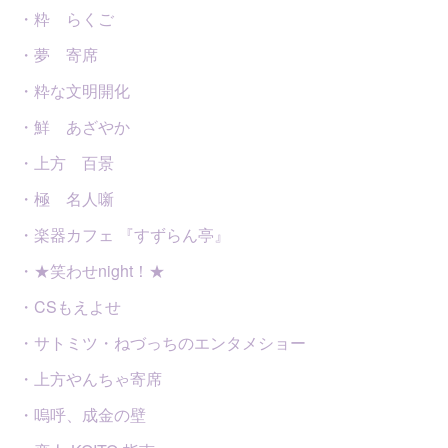
・粋 らくご
・夢 寄席
・粋な文明開化
・鮮 あざやか
・上方 百景
・極 名人噺
・楽器カフェ 『すずらん亭』
・★笑わせnight！★
・CSもえよせ
・サトミツ・ねづっちのエンタメショー
・上方やんちゃ寄席
・嗚呼、成金の壁