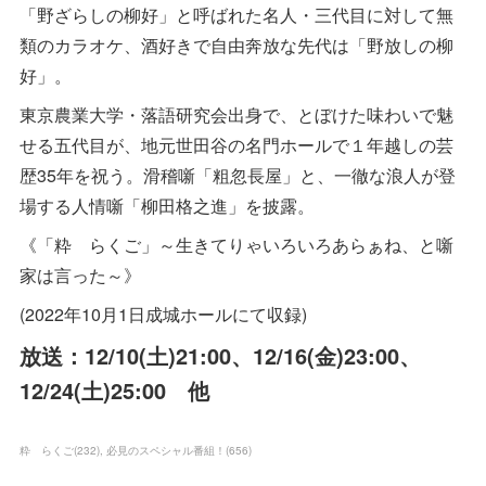
「野ざらしの柳好」と呼ばれた名人・三代目に対して無
類のカラオケ、酒好きで自由奔放な先代は「野放しの柳
好」。
東京農業大学・落語研究会出身で、とぼけた味わいで魅
せる五代目が、地元世田谷の名門ホールで１年越しの芸
歴35年を祝う。滑稽噺「粗忽長屋」と、一徹な浪人が登
場する人情噺「柳田格之進」を披露。
《「粋 らくご」～生きてりゃいろいろあらぁね、と噺
家は言った～》
(2022年10月1日成城ホールにて収録)
放送：12/10(土)21:00、12/16(金)23:00、
12/24(土)25:00 他
粋 らくご
(
232
)
必見のスペシャル番組！
(
656
)