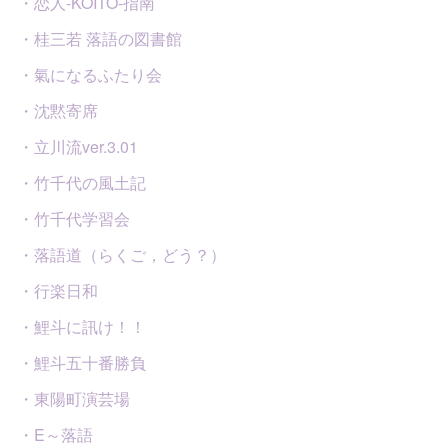
・恋人-KOITO-指南
・桂三若 落語の図書館
・氣になるふたり会
・沈黙寄席
・立川流ver.3.01
・竹千代の風土記
・竹千代学習会
・落語道（らくご，どう？）
・行楽日和
・鯉斗に訊け！！
・鯉斗五十番勝負
・東陽町演芸場
・E～落語