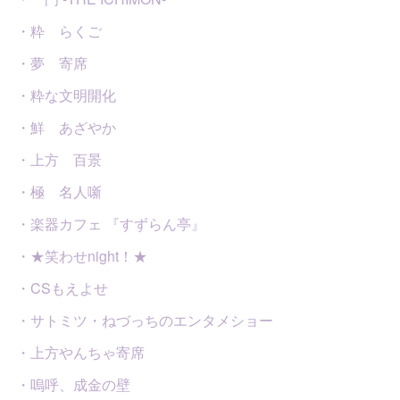
・粋 らくご
・夢 寄席
・粋な文明開化
・鮮 あざやか
・上方 百景
・極 名人噺
・楽器カフェ 『すずらん亭』
・★笑わせnight！★
・CSもえよせ
・サトミツ・ねづっちのエンタメショー
・上方やんちゃ寄席
・嗚呼、成金の壁