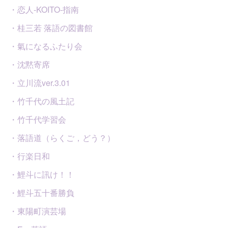
・恋人-KOITO-指南
・桂三若 落語の図書館
・氣になるふたり会
・沈黙寄席
・立川流ver.3.01
・竹千代の風土記
・竹千代学習会
・落語道（らくご，どう？）
・行楽日和
・鯉斗に訊け！！
・鯉斗五十番勝負
・東陽町演芸場