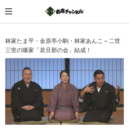
林家たま平・金原亭小駒・林家あんこ～二世
三世の噺家「若旦那の会」結成！