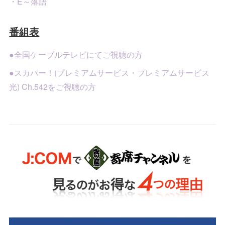
・E～落語
番組表
●全国ケーブルテレビにてご視聴の方
●スカパー！(プレミアムサービス・プレミアムサービス
光) Ch.542をご視聴の方