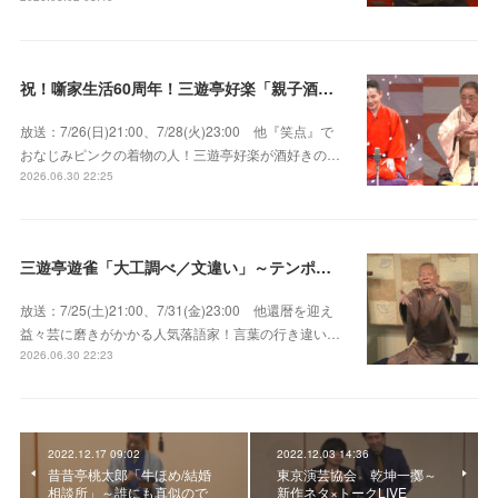
祝！噺家生活60周年！三遊亭好楽「親子酒」錦笑亭満堂「桜ん坊」～満堂フェス2026
放送：7/26(日)21:00、7/28(火)23:00 他『笑点』で
おなじみピンクの着物の人！三遊亭好楽が酒好きの…
2026.06.30 22:25
三遊亭遊雀「大工調べ／文違い」～テンポよくたたみかける語り口で人気・実力とも屈指！
放送：7/25(土)21:00、7/31(金)23:00 他還暦を迎え
益々芸に磨きがかかる人気落語家！言葉の行き違い…
2026.06.30 22:23
2022.12.17 09:02
2022.12.03 14:36
昔昔亭桃太郎「牛ほめ/結婚
東京演芸協会 乾坤一擲～
相談所」～誰にも真似ので
新作ネタ×トークLIVE