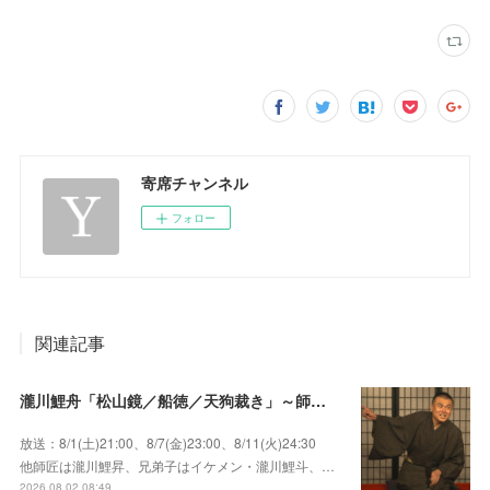
寄席チャンネル
フォロー
関連記事
瀧川鯉舟「松山鏡／船徳／天狗裁き」～師匠はあの唯一無二の雰囲気で爆笑をさらう瀧川鯉昇！
放送：8/1(土)21:00、8/7(金)23:00、8/11(火)24:30
他師匠は瀧川鯉昇、兄弟子はイケメン・瀧川鯉斗、…
2026.08.02 08:49