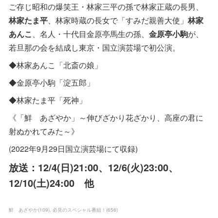
ご存じ昭和の爆笑王・林家三平の孫で林家正蔵の長男、
林家たま平
、林家時蔵の長女で「すみだ親善大使」
林家
あんこ
、名人・十代目金原亭馬生の孫、
金原亭小駒
が、
若旦那の会を結成し東京・国立演芸場で初公演。
◆林家あんこ「北斎の娘」
◆金原亭小駒「淀五郎」
◆林家たま平「死神」
《「鮮 あざやか」～伸びざかり花ざかり、高座の君に
射ぬかれてみた～》
(2022年9月29日国立演芸場にて収録)
放送：12/4(日)21:00、12/6(火)23:00、
12/10(土)24:00 他
鮮 あざやか
(
109
)
必見のスペシャル番組！
(
656
)