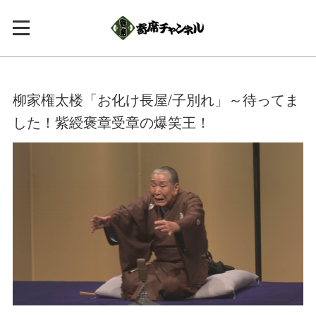
柳家権太楼「お化け長屋/子別れ」～待ってま
した！紫綬褒章受章の爆笑王！