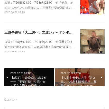
放送：7/26(日)21:00、7/28(火)23:00 他『笑点』で
おなじみピンクの着物の人！三遊亭好楽が酒好きの…
2026.06.30 22:25
三遊亭遊雀「大工調べ／文違い」～テンポよくたたみかける語り口で人気・実力とも屈指！
放送：7/25(土)21:00、7/31(金)23:00 他還暦を迎え
益々芸に磨きがかかる人気落語家！言葉の行き違い…
2026.06.30 22:23
2022.12.28 08:10
2022.12.17 09:08
【講談】一龍齋貞心 講談五
【浪曲】天中軒月子「若き
十年「玉菊灯籠」を聴く会
日の小村寿太郎/発明王・豊
～乙女文楽との幻想のコ…
田佐吉」～ノリにノッテ…
0
コメント