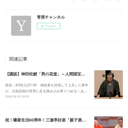
寄席チャンネル
フォロー
関連記事
【講談】神田松鯉「男の花道」～人間国宝が男の約束を描いた大作を披露！
放送：8/29(土)21:00 他役者を目指して上京した青年
が、伝統芸能の世界に足を踏み入れ昇りつめる！あ…
2026.08.02 09:02
祝！噺家生活60周年！三遊亭好楽「親子酒」錦笑亭満堂「桜ん坊」～満堂フェス2026