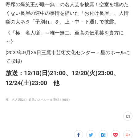
寄席の爆笑王が唯一無二の名人芸を披露！空室を埋めた
くない長屋の連中の事情を描いた「お化け長屋」、人情
噺の大ネタ「子別れ」を、上・中・下通しで披露。
《「極 名人噺」～唯一無二、至高の伝承芸を貴方に
～》
(2022年9月25日三鷹市芸術文化センター・星のホールに
て収録)
放送：12/18(日)21:00、12/20(火)23:00、
12/24(土)23:00 他
極 名人噺
(
21
)
必見のスペシャル番組！
(
656
)