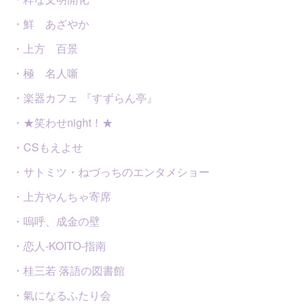
・鮮 あざやか
・上方 百景
・極 名人噺
・楽器カフェ 『すずらん亭』
・★笑わせnight！★
・CSもえよせ
・サトミツ・ねづっちのエンタメショー
・上方やんちゃ寄席
・嗚呼、成金の壁
・恋人-KOITO-指南
・桂三若 落語の図書館
・氣になるふたり会