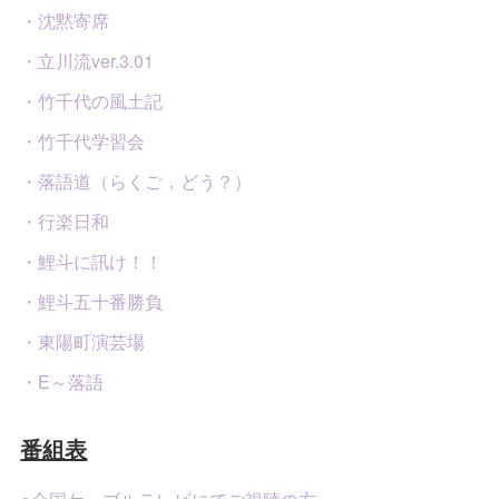
・沈黙寄席
・立川流ver.3.01
・竹千代の風土記
・竹千代学習会
・落語道（らくご，どう？）
・行楽日和
・鯉斗に訊け！！
・鯉斗五十番勝負
・東陽町演芸場
・E～落語
番組表