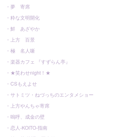
・夢 寄席
・粋な文明開化
・鮮 あざやか
・上方 百景
・極 名人噺
・楽器カフェ 『すずらん亭』
・★笑わせnight！★
・CSもえよせ
・サトミツ・ねづっちのエンタメショー
・上方やんちゃ寄席
・嗚呼、成金の壁
・恋人-KOITO-指南