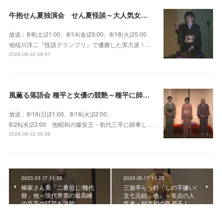
牛抱せん夏独演会 せん夏怪談～大人気女性怪談師とっておきの背筋も凍る…
放送：8/8(土)21:00、8/14(金)23:00、8/18(火)25:00
他稲川淳二『怪談グランプリ』で優勝した実力派！…
2026.08.02 08:57
風薫る落語会 種平と女優の競艶～種平に師事した女優たちが百花繚乱に咲き誇る大人気落語会
放送：8/16(日)21:00、8/18(火)22:00、
8/26(水)22:00 他昭和の爆笑王・初代三平に師事し…
2026.08.02 08:56
2023.03.17 11:35
2023.03.17 11:25
柳家さん喬「二番煎じ/幾代
三遊亭らっ好「しの字嫌い/
餅」他～現代寄席の最高峰
文七元結」他』～笑点の人
の至高の話芸を堪能
気者・好楽初の孫弟子！…