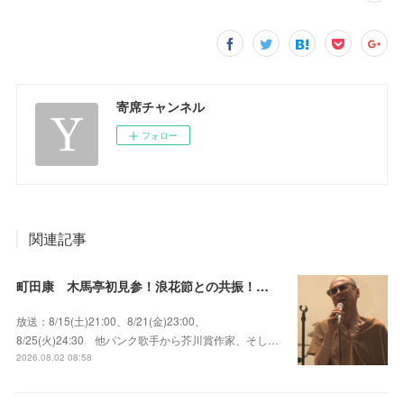
寄席チャンネル
フォロー
関連記事
町田康 木馬亭初見参！浪花節との共振！～マチダ地蔵尊 他
放送：8/15(土)21:00、8/21(金)23:00、
8/25(火)24:30 他パンク歌手から芥川賞作家、そし…
2026.08.02 08:58