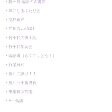
・桂三若 落語の図書館
・氣になるふたり会
・沈黙寄席
・立川流ver.3.01
・竹千代の風土記
・竹千代学習会
・落語道（らくご，どう？）
・行楽日和
・鯉斗に訊け！！
・鯉斗五十番勝負
・東陽町演芸場
・E～落語