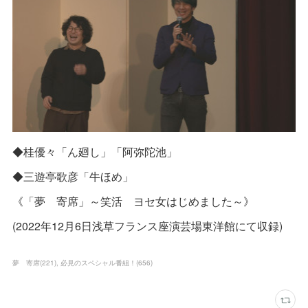
◆桂優々「ん廻し」「阿弥陀池」
◆三遊亭歌彦「牛ほめ」
《「夢 寄席」～笑活 ヨセ女はじめました～》
(2022年12月6日浅草フランス座演芸場東洋館にて収録)
夢 寄席
(
221
)
必見のスペシャル番組！
(
656
)