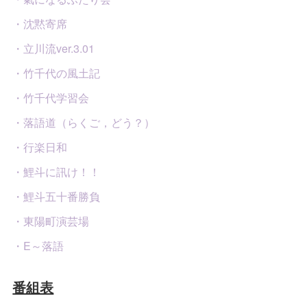
・沈黙寄席
・立川流ver.3.01
・竹千代の風土記
・竹千代学習会
・落語道（らくご，どう？）
・行楽日和
・鯉斗に訊け！！
・鯉斗五十番勝負
・東陽町演芸場
・E～落語
番組表