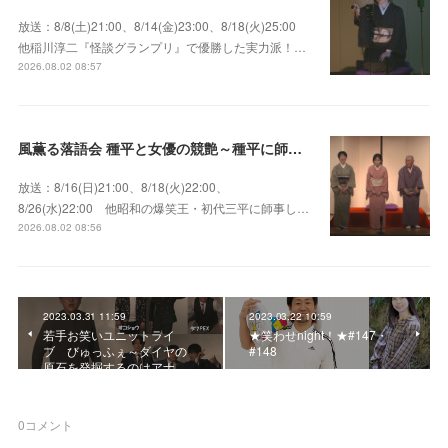
放送：8/8(土)21:00、8/14(金)23:00、8/18(火)25:00
他稲川淳二『怪談グランプリ』で優勝した実力派！…
2026.08.02 08:57
風薫る落語会 種平と女優の競艶～種平に師事した女優たちが百花繚乱に咲き誇る大人気落語会
放送：8/16(日)21:00、8/18(火)22:00、
8/26(水)22:00 他昭和の爆笑王・初代三平に師事し…
2026.08.02 08:56
2023.03.31 11:59
2023.03.22 10:59
若手お笑いユニットライ
★笑わせnight！★#147・
ブ びゅっふぇ～ダイヤの
#148
原石を発掘するのはアナ…
0
コメント