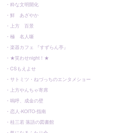
・粋な文明開化
・鮮 あざやか
・上方 百景
・極 名人噺
・楽器カフェ 『すずらん亭』
・★笑わせnight！★
・CSもえよせ
・サトミツ・ねづっちのエンタメショー
・上方やんちゃ寄席
・嗚呼、成金の壁
・恋人-KOITO-指南
・桂三若 落語の図書館
・氣になるふたり会