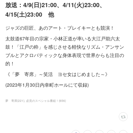
放送：4/9(日)21:00、4/11(火)23:00、
4/15(土)23:00 他
ジャズの巨匠、あのアート・ブレイキーとも競演！
太鼓道67年目の宗家・小林正道が率いる大江戸助六太
鼓！「江戸の粋」を感じさせる軽快なリズム・アンサン
ブルとアクロバティックな身体表現で世界からも注目の
的！
《「夢 寄席」～笑活 ヨセ女はじめました～》
(2023年1月30日内幸町ホールにて収録)
夢 寄席
(
221
)
必見のスペシャル番組！
(
656
)