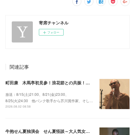
寄席チャンネル
フォロー
関連記事
町田康 木馬亭初見参！浪花節との共振！～マチダ地蔵尊 他
放送：8/15(土)21:00、8/21(金)23:00、
8/25(火)24:30 他パンク歌手から芥川賞作家、そし…
2026.08.02 08:58
牛抱せん夏独演会 せん夏怪談～大人気女性怪談師とっておきの背筋も凍る…