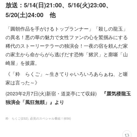
放送：5/14(日)21:00、5/16(火)23:00、
5/20(土)24:00 他
「圓朝作品を手がけるトップランナー」「殺しの龍玉」
の異名！悪の華の魅力で女性ファンの心を鷲掴みにする
稀代のストーリーテラーの独演会！一夜の宿を頼んだ家
の家主から命からがら逃げだす恐怖「鰍沢」と廓噺「山
崎屋」を披露。
《「粋 らくご」～生きてりゃいろいろあらぁね、と噺
家は言った～》
(2023年2月7日(火)新宿・道楽亭にて収録)
『蜃気楼龍玉
独演会「風狂無頼」』より
粋 らくご
(
232
)
必見のスペシャル番組！
(
656
)