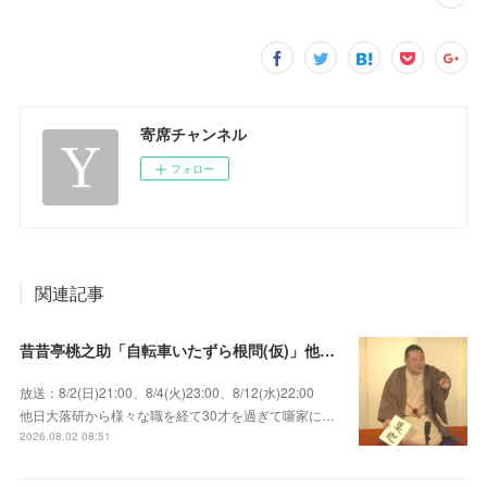
寄席チャンネル
フォロー
関連記事
昔昔亭桃之助「自転車いたずら根問(仮)」他～師匠・桃太郎のいない初めての桜の季節の独演会！
放送：8/2(日)21:00、8/4(火)23:00、8/12(水)22:00
他日大落研から様々な職を経て30才を過ぎて噺家に…
2026.08.02 08:51