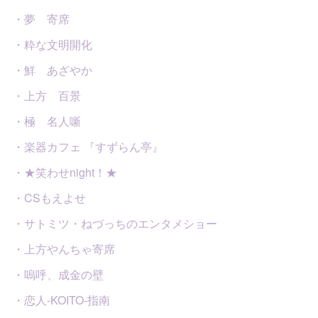
・夢 寄席
・粋な文明開化
・鮮 あざやか
・上方 百景
・極 名人噺
・楽器カフェ 『すずらん亭』
・★笑わせnight！★
・CSもえよせ
・サトミツ・ねづっちのエンタメショー
・上方やんちゃ寄席
・嗚呼、成金の壁
・恋人-KOITO-指南