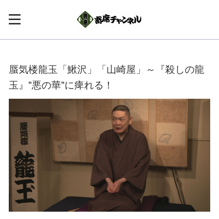
蜃気楼龍玉「鰍沢」「山崎屋」～『殺しの龍
玉』"悪の華"に痺れる！