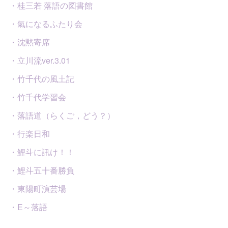
・桂三若 落語の図書館
・氣になるふたり会
・沈黙寄席
・立川流ver.3.01
・竹千代の風土記
・竹千代学習会
・落語道（らくご，どう？）
・行楽日和
・鯉斗に訊け！！
・鯉斗五十番勝負
・東陽町演芸場
・E～落語