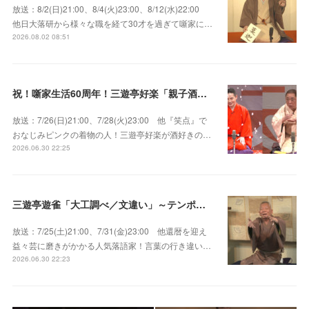
放送：8/2(日)21:00、8/4(火)23:00、8/12(水)22:00
他日大落研から様々な職を経て30才を過ぎて噺家に…
2026.08.02 08:51
祝！噺家生活60周年！三遊亭好楽「親子酒」錦笑亭満堂「桜ん坊」～満堂フェス2026
放送：7/26(日)21:00、7/28(火)23:00 他『笑点』で
おなじみピンクの着物の人！三遊亭好楽が酒好きの…
2026.06.30 22:25
三遊亭遊雀「大工調べ／文違い」～テンポよくたたみかける語り口で人気・実力とも屈指！
放送：7/25(土)21:00、7/31(金)23:00 他還暦を迎え
益々芸に磨きがかかる人気落語家！言葉の行き違い…
2026.06.30 22:23