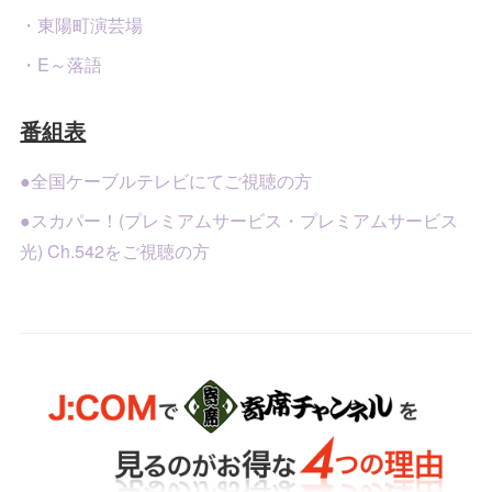
・東陽町演芸場
・E～落語
番組表
●全国ケーブルテレビにてご視聴の方
●スカパー！(プレミアムサービス・プレミアムサービス
光) Ch.542をご視聴の方