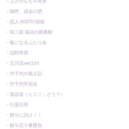
・上方やんちゃ寄席
・嗚呼、成金の壁
・恋人-KOITO-指南
・桂三若 落語の図書館
・氣になるふたり会
・沈黙寄席
・立川流ver.3.01
・竹千代の風土記
・竹千代学習会
・落語道（らくご，どう？）
・行楽日和
・鯉斗に訊け！！
・鯉斗五十番勝負