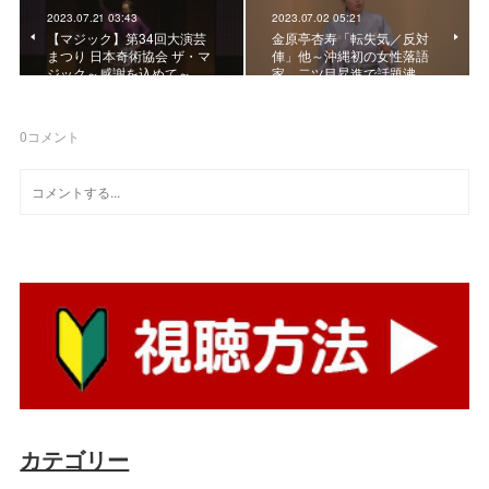
2023.07.21 03:43
2023.07.02 05:21
【マジック】第34回大演芸
金原亭杏寿「転失気／反対
まつり 日本奇術協会 ザ・マ
俥」他～沖縄初の女性落語
ジック～感謝を込めて～
家、二ツ目昇進で話題沸…
0
コメント
カテゴリー