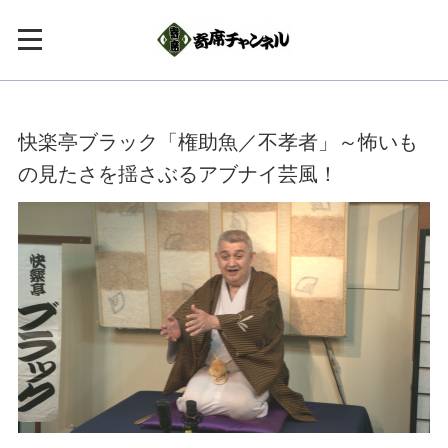
快楽亭ブラック「権助魚／不孝者」～怖いも
の見たさを揺さぶるアブナイ芸風！