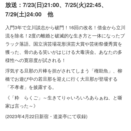
放送：7/23(日)21:00、7/25(火)22:45、
7/29(土)24:00 他
入門3年で立川談志から破門！16回の改名！借金から立川
流を除名！2度の離婚と破滅的な生き方と一体になったブ
ラック落語。国立演芸場花形演芸大賞や芸術祭優秀賞を
獲った、骨のある笑いがはじける大毒演会。あなたの多
様性への寛容度が試される！
浮気する旦那の片棒を担がされてしまう「権助魚」、柳
橋でお遊び中の若旦那を迎えに行く大旦那が登場する
「不孝者」を披露する。
《「粋 らくご」～生きてりゃいろいろあらぁね、と噺
家は言った～》
(2023年4月22日新宿・道楽亭にて収録)