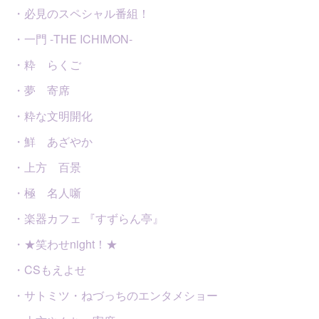
・必見のスペシャル番組！
・一門 -THE ICHIMON-
・粋 らくご
・夢 寄席
・粋な文明開化
・鮮 あざやか
・上方 百景
・極 名人噺
・楽器カフェ 『すずらん亭』
・★笑わせnight！★
・CSもえよせ
・サトミツ・ねづっちのエンタメショー