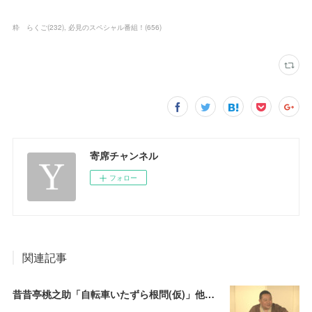
粋 らくご
(
232
)
必見のスペシャル番組！
(
656
)
寄席チャンネル
フォロー
関連記事
昔昔亭桃之助「自転車いたずら根問(仮)」他～師匠・桃太郎のいない初めての桜の季節の独演会！