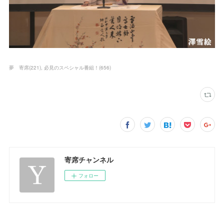
夢 寄席
(
221
)
必見のスペシャル番組！
(
656
)
寄席チャンネル
フォロー