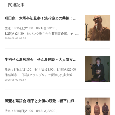
関連記事
町田康 木馬亭初見参！浪花節との共振！～マチダ地蔵尊 他
放送：8/15(土)21:00、8/21(金)23:00、
8/25(火)24:30 他パンク歌手から芥川賞作家、そし…
2026.08.02 08:58
牛抱せん夏独演会 せん夏怪談～大人気女性怪談師とっておきの背筋も凍る…
放送：8/8(土)21:00、8/14(金)23:00、8/18(火)25:00
他稲川淳二『怪談グランプリ』で優勝した実力派！…
2026.08.02 08:57
風薫る落語会 種平と女優の競艶～種平に師事した女優たちが百花繚乱に咲き誇る大人気落語会
放送：8/16(日)21:00、8/18(火)22:00、