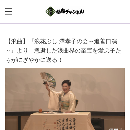
【浪曲】『浪花ぶし 澤孝子の会～追善口演
～』より 急逝した浪曲界の至宝を愛弟子た
ちがにぎやかに送る！