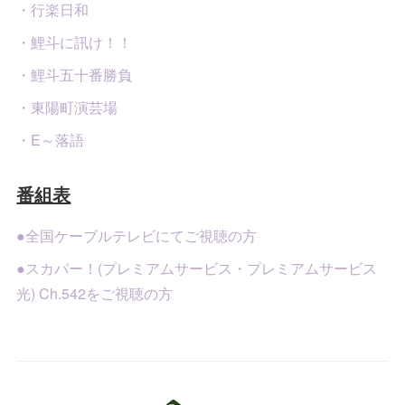
・行楽日和
・鯉斗に訊け！！
・鯉斗五十番勝負
・東陽町演芸場
・E～落語
番組表
●全国ケーブルテレビにてご視聴の方
●スカパー！(プレミアムサービス・プレミアムサービス
光) Ch.542をご視聴の方