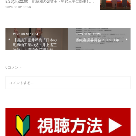
8/26(水)22:00 他昭和の爆笑王・初代三平に師事し…
2026.08.02 08:56
2023.08.18 12:04
2023.08.08 13:26
【講談】宝井琴梅「日本の
番組審議委員会２０２３年
毛織物工業の父・井上省三
物語」～講談全盛期を知…
0
コメント