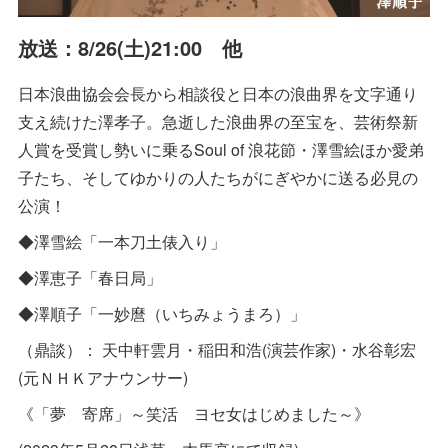
放送：8/26(土)21:00 他
日本浪曲協会会長から相談役と日本の浪曲界を文字通り
支え続けた澤孝子。急逝した浪曲界の至宝を、芸術祭新
人賞を受賞し勢いに乗るSoul of 浪花節・澤雪絵ほか愛弟
子たち、そしてゆかりの人たちがにぎやかに送る必見の
公演！
◆澤雪絵「一本刀土俵入り」
◆澤恵子「春日局」
◆澤順子「一妙麿（いちみょうまろ）」
（鼎談）： 天中軒雲月・稲田和浩(演芸作家)・水谷彰宏
(元ＮＨＫアナウンサー)
《「夢 寄席」～笑活 ヨセ女はじめました～》