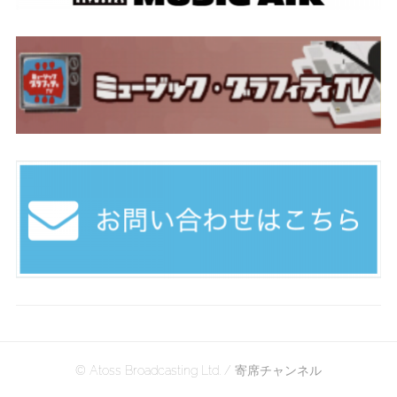
© Atoss Broadcasting Ltd. / 寄席チャンネル