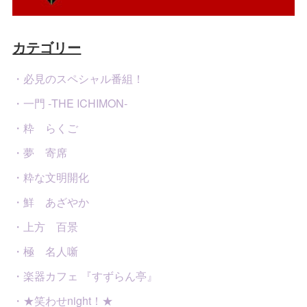
カテゴリー
・必見のスペシャル番組！
・一門 -THE ICHIMON-
・粋 らくご
・夢 寄席
・粋な文明開化
・鮮 あざやか
・上方 百景
・極 名人噺
・楽器カフェ 『すずらん亭』
・★笑わせnight！★