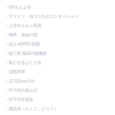
・CSもえよせ
・サトミツ・ねづっちのエンタメショー
・上方やんちゃ寄席
・嗚呼、成金の壁
・恋人-KOITO-指南
・桂三若 落語の図書館
・氣になるふたり会
・沈黙寄席
・立川流ver.3.01
・竹千代の風土記
・竹千代学習会
・落語道（らくご，どう？）