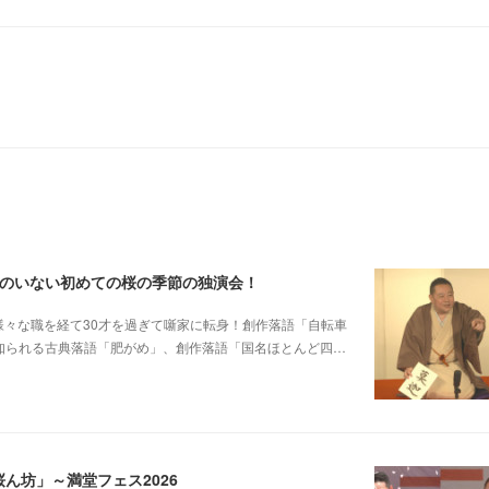
郎のいない初めての桜の季節の独演会！
他日大落研から様々な職を経て30才を過ぎて噺家に転身！創作落語「自転車
も知られる古典落語「肥がめ」、創作落語「国名ほとんど四…
ん坊」～満堂フェス2026