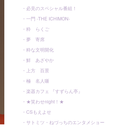
・必見のスペシャル番組！
・一門 -THE ICHIMON-
・粋 らくご
・夢 寄席
・粋な文明開化
・鮮 あざやか
・上方 百景
・極 名人噺
・楽器カフェ 『すずらん亭』
・★笑わせnight！★
・CSもえよせ
・サトミツ・ねづっちのエンタメショー