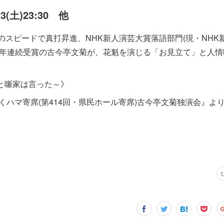
23(土)23:30 他
のスピードで真打昇進、NHK新人演芸大賞落語部門(現・NHK
２年連続受賞の古今亭文菊が、花魁を演じる「お見立て」と人情
と噺家は言った～》
らくハマ寄席(第414回・県民ホール寄席)古今亭文菊独演会』より