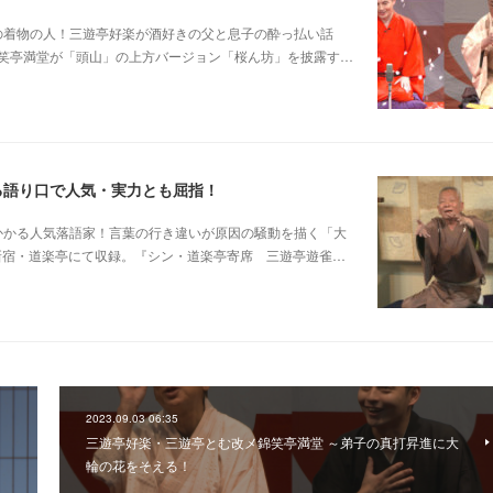
じみピンクの着物の人！三遊亭好楽が酒好きの父と息子の酔っ払い話
笑亭満堂が「頭山」の上方バージョン「桜ん坊」を披露す…
る語り口で人気・実力とも屈指！
芸に磨きがかかる人気落語家！言葉の行き違いが原因の騒動を描く「大
日新宿・道楽亭にて収録。『シン・道楽亭寄席 三遊亭遊雀…
2023.09.03 06:35
ー
三遊亭好楽・三遊亭とむ改メ錦笑亭満堂 ～弟子の真打昇進に大
輪の花をそえる！