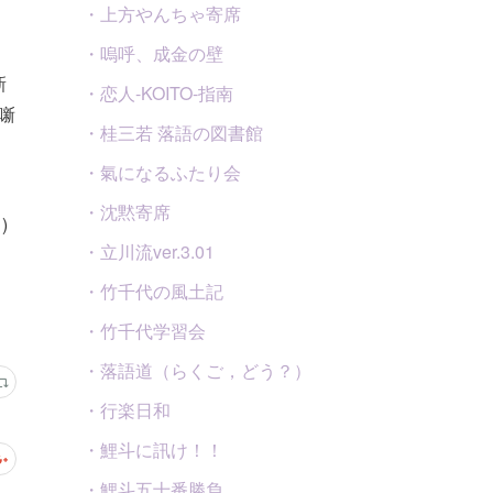
・上方やんちゃ寄席
・嗚呼、成金の壁
新
・恋人-KOITO-指南
噺
・桂三若 落語の図書館
・氣になるふたり会
・沈黙寄席
)
・立川流ver.3.01
・竹千代の風土記
・竹千代学習会
・落語道（らくご，どう？）
・行楽日和
・鯉斗に訊け！！
・鯉斗五十番勝負