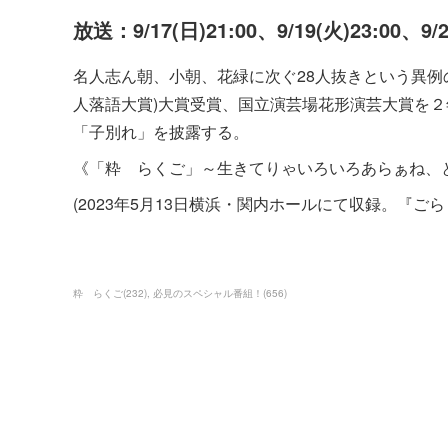
放送：9/17(日)21:00、9/19(火)23:00、9/
名人志ん朝、小朝、花緑に次ぐ28人抜きという異例
人落語大賞)大賞受賞、国立演芸場花形演芸大賞を
「子別れ」を披露する。
《「粋 らくご」～生きてりゃいろいろあらぁね、
(2023年5月13日横浜・関内ホールにて収録。『ご
粋 らくご
(
232
)
必見のスペシャル番組！
(
656
)