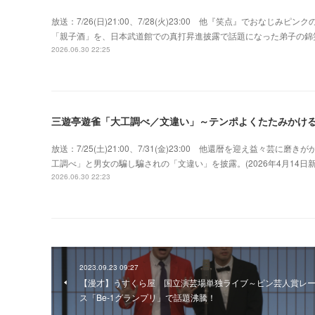
放送：7/26(日)21:00、7/28(火)23:00 他『笑点』でおな
「親子酒」を、日本武道館での真打昇進披露で話題になった弟子の錦
2026.06.30 22:25
三遊亭遊雀「大工調べ／文違い」～テンポよくたたみかけ
放送：7/25(土)21:00、7/31(金)23:00 他還暦を迎え益々
工調べ」と男女の騙し騙されの「文違い」を披露。(2026年4月14
2026.06.30 22:23
2023.09.23 09:27
【漫才】うすくら屋 国立演芸場単独ライブ～ピン芸人賞レ
ス「Be-1グランプリ」で話題沸騰！