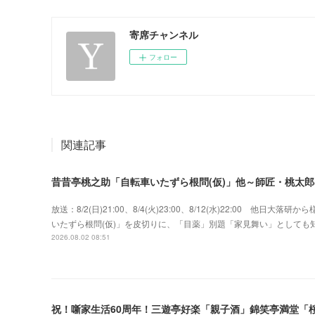
寄席チャンネル
フォロー
関連記事
昔昔亭桃之助「自転車いたずら根問(仮)」他～師匠・桃太
放送：8/2(日)21:00、8/4(火)23:00、8/12(水)22:00 
いたずら根問(仮)」を皮切りに、「目薬」別題「家見舞い」として
2026.08.02 08:51
祝！噺家生活60周年！三遊亭好楽「親子酒」錦笑亭満堂「桜