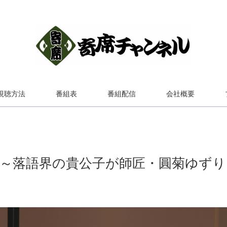
視聴方法
番組表
番組配信
会社概要
」～落語界の貴公子が師匠・圓菊ゆずり