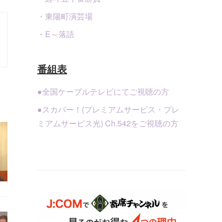
・東陽町演芸場
・E～落語
番組表
●全国ケーブルテレビにてご視聴の方
●スカパー！(プレミアムサービス・プレ
ミアムサービス光) Ch.542をご視聴の方