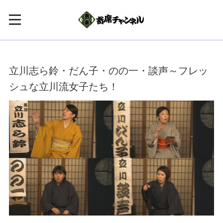
立川志ら鈴・だん子・のの一・談声～フレッ
シュな立川流女子たち！