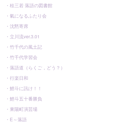
・桂三若 落語の図書館
・氣になるふたり会
・沈黙寄席
・立川流ver.3.01
・竹千代の風土記
・竹千代学習会
・落語道（らくご，どう？）
・行楽日和
・鯉斗に訊け！！
・鯉斗五十番勝負
・東陽町演芸場
・E～落語