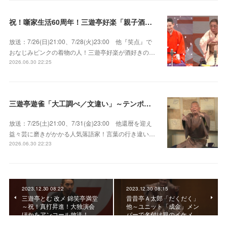
祝！噺家生活60周年！三遊亭好楽「親子酒」錦笑亭満堂「桜ん坊」～満堂フェス2026
放送：7/26(日)21:00、7/28(火)23:00 他『笑点』で
おなじみピンクの着物の人！三遊亭好楽が酒好きの…
2026.06.30 22:25
三遊亭遊雀「大工調べ／文違い」～テンポよくたたみかける語り口で人気・実力とも屈指！
放送：7/25(土)21:00、7/31(金)23:00 他還暦を迎え
益々芸に磨きがかかる人気落語家！言葉の行き違い…
2026.06.30 22:23
2023.12.30 08:22
2023.12.30 08:15
三遊亭とむ 改メ 錦笑亭満堂
昔昔亭Ａ太郎「だくだく」
～祝！真打昇進！大独演会
他～ユニット「成金」メン
ほかをアンコール放送！
バーで名付け親のイケメ…