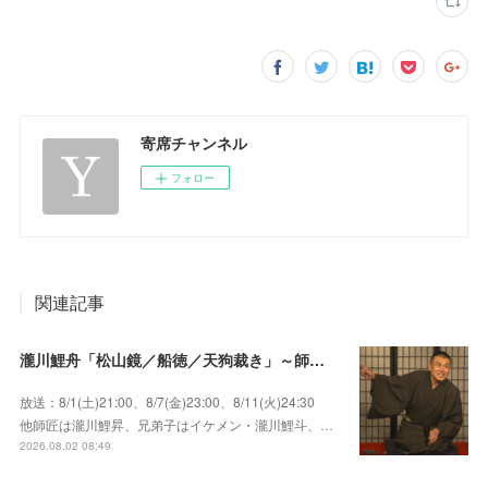
寄席チャンネル
フォロー
関連記事
瀧川鯉舟「松山鏡／船徳／天狗裁き」～師匠はあの唯一無二の雰囲気で爆笑をさらう瀧川鯉昇！
放送：8/1(土)21:00、8/7(金)23:00、8/11(火)24:30
他師匠は瀧川鯉昇、兄弟子はイケメン・瀧川鯉斗、…
2026.08.02 08:49