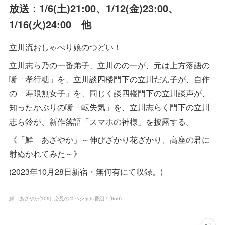
放送：1/6(土)21:00、1/12(金)23:00、
1/16(火)24:00 他
立川流おしゃべり娘のつどい！
立川志ら乃の一番弟子、立川のの一が、元は上方落語の
噺「孝行糖」を、立川談四楼門下の立川だん子が、自作
の「寿限無女子」を、同じく談四楼門下の立川談声が、
知ったかぶりの噺「転失気」を、立川志らく門下の立川
志ら鈴が、新作落語「スマホの神様」を披露する。
《「鮮 あざやか」～伸びざかり花ざかり、高座の君に
射ぬかれてみた～》
(2023年10月28日新宿・無何有にて収録。)
鮮 あざやか
(
109
)
必見のスペシャル番組！
(
656
)