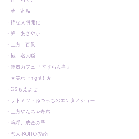
・夢 寄席
・粋な文明開化
・鮮 あざやか
・上方 百景
・極 名人噺
・楽器カフェ 『すずらん亭』
・★笑わせnight！★
・CSもえよせ
・サトミツ・ねづっちのエンタメショー
・上方やんちゃ寄席
・嗚呼、成金の壁
・恋人-KOITO-指南