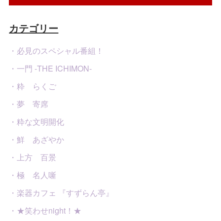
カテゴリー
・必見のスペシャル番組！
・一門 -THE ICHIMON-
・粋 らくご
・夢 寄席
・粋な文明開化
・鮮 あざやか
・上方 百景
・極 名人噺
・楽器カフェ 『すずらん亭』
・★笑わせnight！★