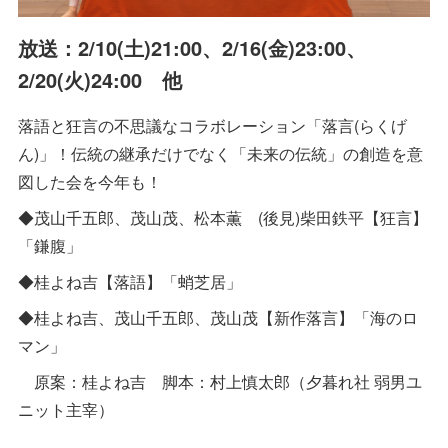
放送：2/10(土)21:00、2/16(金)23:00、
2/20(火)24:00 他
落語と狂言の不思議なコラボレーション「落言(らくげ
ん)」！伝統の継承だけでなく「未来の伝統」の創造を意
図した会を今年も！
◆茂山千五郎、茂山茂、松本薫 (後見)柴田鉄平【狂言】
「鎌腹」
◆桂よね吉【落語】「蛸芝居」
◆桂よね吉、茂山千五郎、茂山茂【新作落言】「海のロ
マン」
原案：桂よね吉 脚本：村上慎太郎（夕暮れ社 弱男ユ
ニット主宰）