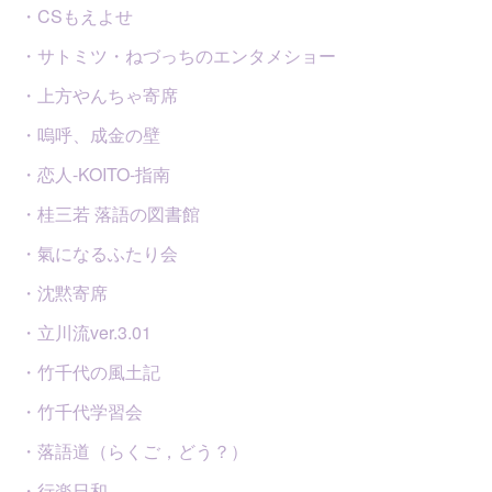
・CSもえよせ
・サトミツ・ねづっちのエンタメショー
・上方やんちゃ寄席
・嗚呼、成金の壁
・恋人-KOITO-指南
・桂三若 落語の図書館
・氣になるふたり会
・沈黙寄席
・立川流ver.3.01
・竹千代の風土記
・竹千代学習会
・落語道（らくご，どう？）
・行楽日和