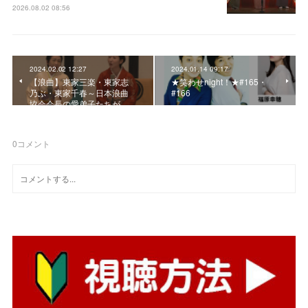
2026.08.02 08:56
2024.02.02 12:27
2024.01.14 09:17
【浪曲】東家三楽・東家志
★笑わせnight！★#165・
乃ぶ・東家千春～日本浪曲
#166
協会会長の愛弟子たちが…
0
コメント