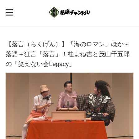
【落言（らくげん）】「海のロマン」ほか～
落語＋狂言「落言」！桂よね吉と茂山千五郎
の「笑えない会Legacy」