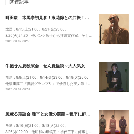
関連記事
町田康 木馬亭初見参！浪花節との共振！～マチダ地蔵尊 他
放送：8/15(土)21:00、8/21(金)23:00、
8/25(火)24:30 他パンク歌手から芥川賞作家、そし…
2026.08.02 08:58
牛抱せん夏独演会 せん夏怪談～大人気女性怪談師とっておきの背筋も凍る…
放送：8/8(土)21:00、8/14(金)23:00、8/18(火)25:00
他稲川淳二『怪談グランプリ』で優勝した実力派！…
2026.08.02 08:57
風薫る落語会 種平と女優の競艶～種平に師事した女優たちが百花繚乱に咲き誇る大人気落語会
放送：8/16(日)21:00、8/18(火)22:00、
8/26(水)22:00 他昭和の爆笑王・初代三平に師事し…