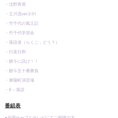
・沈黙寄席
・立川流ver.3.01
・竹千代の風土記
・竹千代学習会
・落語道（らくご，どう？）
・行楽日和
・鯉斗に訊け！！
・鯉斗五十番勝負
・東陽町演芸場
・E～落語
番組表
●全国ケーブルテレビにてご視聴の方