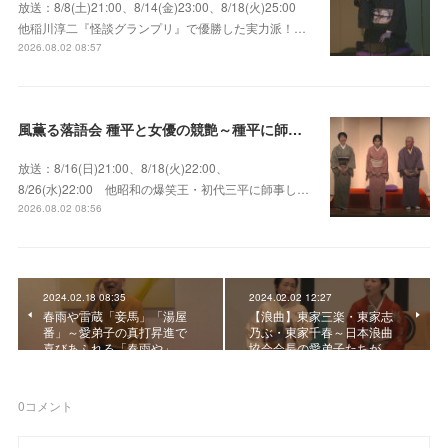
放送：8/8(土)21:00、8/14(金)23:00、8/18(火)25:00
他稲川淳二『怪談グランプリ』で優勝した実力派！…
2026.08.02 08:57
風薫る落語会 種平と女優の競艶～種平に師事した女優たちが百花繚乱に咲き誇る大人気落語会
放送：8/16(日)21:00、8/18(火)22:00、
8/26(水)22:00 他昭和の爆笑王・初代三平に師事し…
2026.08.02 08:56
2024.02.18 08:35
2024.02.02 12:27
春雨や雷蔵「妾馬」「湯屋
【浪曲】東家三楽・東家志
番」～愛弟子の真打昇進で
乃ぶ・東家千春～日本浪曲
喜びあふれる「春雨や」…
協会会長の愛弟子たちが…
0
コメント