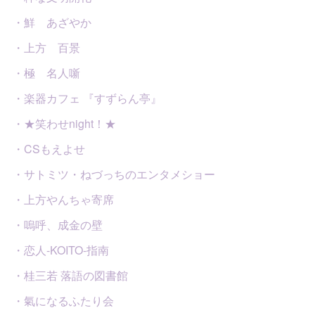
・鮮 あざやか
・上方 百景
・極 名人噺
・楽器カフェ 『すずらん亭』
・★笑わせnight！★
・CSもえよせ
・サトミツ・ねづっちのエンタメショー
・上方やんちゃ寄席
・嗚呼、成金の壁
・恋人-KOITO-指南
・桂三若 落語の図書館
・氣になるふたり会