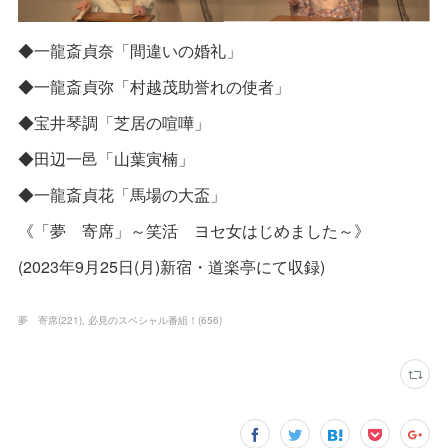
◆一龍斎貞奈「間違いの婚礼」
◆一龍斎貞弥「村越茂助誉れの使者」
◆宝井琴調「芝居の喧嘩」
◆田辺一邑「山葉寅楠」
◆一龍斎貞花「馬場の大盃」
《「夢 寄席」～笑活 ヨセ女はじめました～》
(2023年9月25日(月)新宿・道楽亭にて収録)
夢 寄席
(
221
)
必見のスペシャル番組！
(
656
)