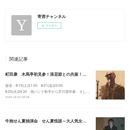
寄席チャンネル
フォロー
関連記事
町田康 木馬亭初見参！浪花節との共振！～マチダ地蔵尊 他
放送：8/15(土)21:00、8/21(金)23:00、
8/25(火)24:30 他パンク歌手から芥川賞作家、そし…
2026.08.02 08:58
牛抱せん夏独演会 せん夏怪談～大人気女性怪談師とっておきの背筋も凍る…