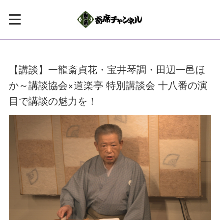
【講談】一龍斎貞花・宝井琴調・田辺一邑ほ
か～講談協会×道楽亭 特別講談会 十八番の演
目で講談の魅力を！