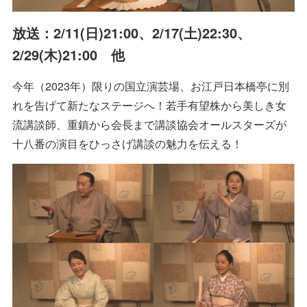
放送：2/11(日)21:00、2/17(土)22:30、
2/29(木)21:00 他
今年（2023年）限りの国立演芸場、お江戸日本橋亭に別
れを告げて新たなステージへ！若手有望株から美しき女
流講談師、重鎮から会長まで講談協会オールスターズが
十八番の演目をひっさげ講談の魅力を伝える！