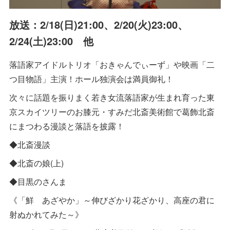
放送：2/18(日)21:00、2/20(火)23:00、
2/24(土)23:00 他
落語家アイドルトリオ「おきゃんでぃーず」や映画「二
つ目物語」主演！ホール独演会は満員御礼！
次々に話題を振りまく若き女流落語家が生まれ育った東
京スカイツリーのお膝元・すみだ北斎美術館で葛飾北斎
にまつわる漫談と落語を披露！
◆北斎漫談
◆北斎の娘(上)
◆目黒のさんま
《「鮮 あざやか」～伸びざかり花ざかり、高座の君に
射ぬかれてみた～》