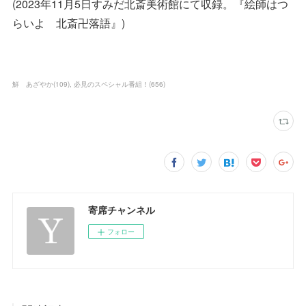
(2023年11月5日すみだ北斎美術館にて収録。『絵師はつ
らいよ 北斎卍落語』)
鮮 あざやか
(
109
)
必見のスペシャル番組！
(
656
)
寄席チャンネル
フォロー