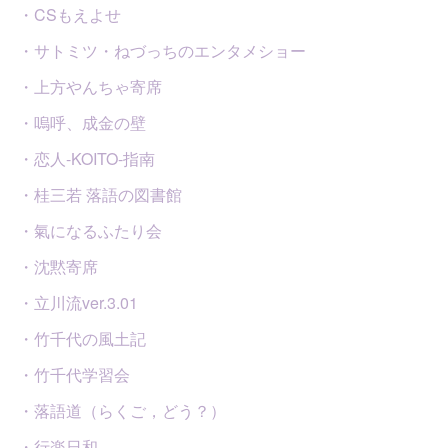
・CSもえよせ
・サトミツ・ねづっちのエンタメショー
・上方やんちゃ寄席
・嗚呼、成金の壁
・恋人-KOITO-指南
・桂三若 落語の図書館
・氣になるふたり会
・沈黙寄席
・立川流ver.3.01
・竹千代の風土記
・竹千代学習会
・落語道（らくご，どう？）
・行楽日和