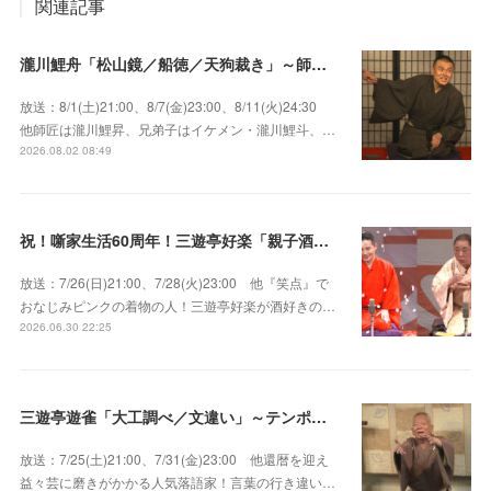
関連記事
瀧川鯉舟「松山鏡／船徳／天狗裁き」～師匠はあの唯一無二の雰囲気で爆笑をさらう瀧川鯉昇！
放送：8/1(土)21:00、8/7(金)23:00、8/11(火)24:30
他師匠は瀧川鯉昇、兄弟子はイケメン・瀧川鯉斗、…
2026.08.02 08:49
祝！噺家生活60周年！三遊亭好楽「親子酒」錦笑亭満堂「桜ん坊」～満堂フェス2026
放送：7/26(日)21:00、7/28(火)23:00 他『笑点』で
おなじみピンクの着物の人！三遊亭好楽が酒好きの…
2026.06.30 22:25
三遊亭遊雀「大工調べ／文違い」～テンポよくたたみかける語り口で人気・実力とも屈指！
放送：7/25(土)21:00、7/31(金)23:00 他還暦を迎え
益々芸に磨きがかかる人気落語家！言葉の行き違い…