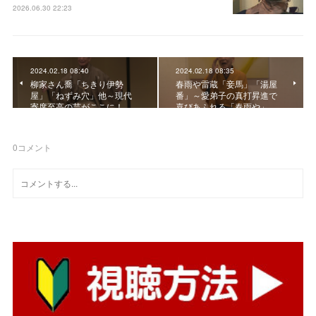
2026.06.30 22:23
2024.02.18 08:40
2024.02.18 08:35
柳家さん喬「ちきり伊勢
春雨や雷蔵「妾馬」「湯屋
屋」「ねずみ穴」他～現代
番」～愛弟子の真打昇進で
寄席至高の芸がここに！
喜びあふれる「春雨や」…
0
コメント