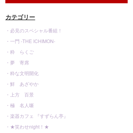
カテゴリー
・必見のスペシャル番組！
・一門 -THE ICHIMON-
・粋 らくご
・夢 寄席
・粋な文明開化
・鮮 あざやか
・上方 百景
・極 名人噺
・楽器カフェ 『すずらん亭』
・★笑わせnight！★