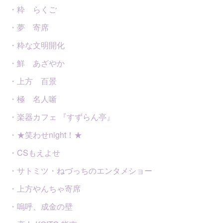
・粋 らくご
・夢 寄席
・粋な文明開化
・鮮 あざやか
・上方 百景
・極 名人噺
・楽器カフェ 『すずらん亭』
・★笑わせnight！★
・CSもえよせ
・サトミツ・ねづっちのエンタメショー
・上方やんちゃ寄席
・嗚呼、成金の壁