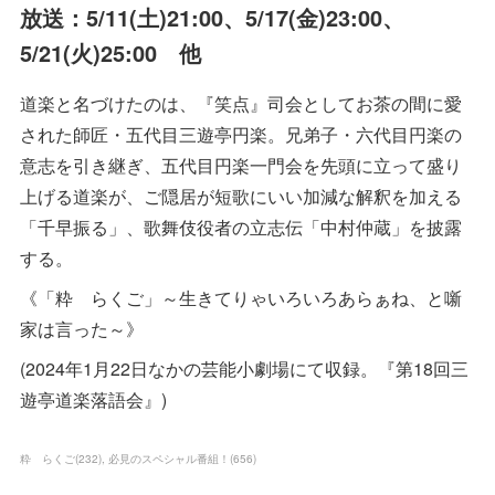
放送：5/11(土)21:00、5/17(金)23:00、
5/21(火)25:00 他
道楽と名づけたのは、『笑点』司会としてお茶の間に愛
された師匠・五代目三遊亭円楽。兄弟子・六代目円楽の
意志を引き継ぎ、五代目円楽一門会を先頭に立って盛り
上げる道楽が、ご隠居が短歌にいい加減な解釈を加える
「千早振る」、歌舞伎役者の立志伝「中村仲蔵」を披露
する。
《「粋 らくご」～生きてりゃいろいろあらぁね、と噺
家は言った～》
(2024年1月22日なかの芸能小劇場にて収録。『第18回三
遊亭道楽落語会』)
粋 らくご
(
232
)
必見のスペシャル番組！
(
656
)