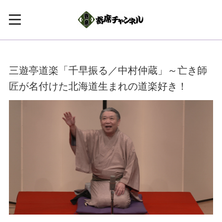
三遊亭道楽「千早振る／中村仲蔵」～亡き師
匠が名付けた北海道生まれの道楽好き！