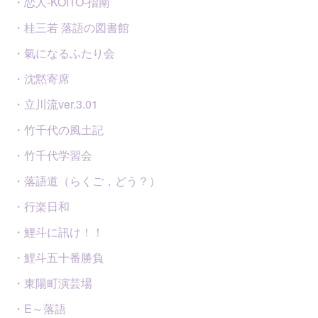
・恋人-KOITO-指南
・桂三若 落語の図書館
・氣になるふたり会
・沈黙寄席
・立川流ver.3.01
・竹千代の風土記
・竹千代学習会
・落語道（らくご，どう？）
・行楽日和
・鯉斗に訊け！！
・鯉斗五十番勝負
・東陽町演芸場
・E～落語