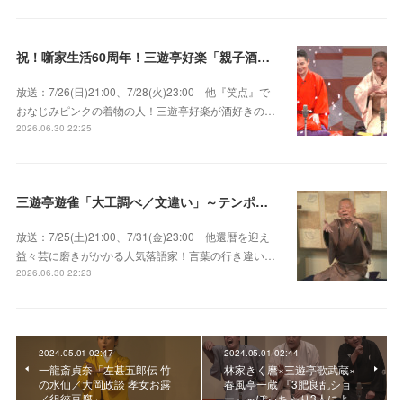
祝！噺家生活60周年！三遊亭好楽「親子酒」錦笑亭満堂「桜ん坊」～満堂フェス2026
放送：7/26(日)21:00、7/28(火)23:00 他『笑点』で
おなじみピンクの着物の人！三遊亭好楽が酒好きの…
2026.06.30 22:25
三遊亭遊雀「大工調べ／文違い」～テンポよくたたみかける語り口で人気・実力とも屈指！
放送：7/25(土)21:00、7/31(金)23:00 他還暦を迎え
益々芸に磨きがかかる人気落語家！言葉の行き違い…
2026.06.30 22:23
2024.05.01 02:47
2024.05.01 02:44
一龍斎貞奈「左甚五郎伝 竹
林家きく麿×三遊亭歌武蔵×
の水仙／大岡政談 孝女お露
春風亭一蔵 『3肥良乱ショ
／徂徠豆腐」
ー』～ぽっちゃり3人によ…