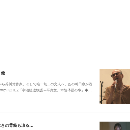
 他
0 他パンク歌手から芥川賞作家、そして唯一無二の文人へ。あの町田康が浅
ith KOTEZ「宇治拾遺物語～平貞文、本院侍従の事」◆…
おきの背筋も凍る…