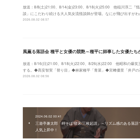
放送：8/8(土)21:00、8/14(金)23:00、8/18(火)25:00
談」にこだわり続ける大人気女流怪談師が登場。なにが飛び出すがわ
2026.08.02 08:57
風薫る落語会 種平と女優の競艶～種平に師事した女優たち
放送：8/16(日)21:00、8/18(火)22:00、8/26(水)22:0
する。◆髙安智実「替り目」◆林家種平「青菜」◆宮﨑優里「井戸の
2026.08.02 08:56
2024.06.02 00:41
三遊亭兼太郎「時そば/寝床/三枚起請」～リズム感のある落語
人気上昇中！