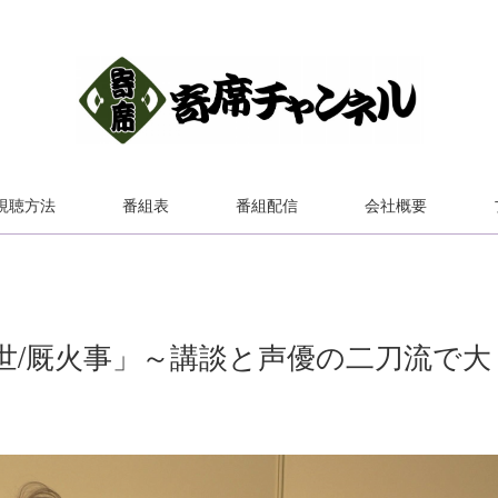
視聴方法
番組表
番組配信
会社概要
世/厩火事」～講談と声優の二刀流で大