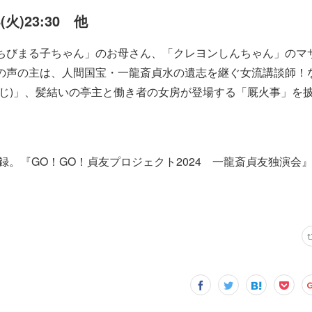
8(火)23:30 他
ちびまる子ちゃん」のお母さん、「クレヨンしんちゃん」のマ
の声の主は、人間国宝・一龍斎貞水の遺志を継ぐ女流講談師！
じ)」、髪結いの亭主と働き者の女房が登場する「厩火事」を
収録。『GO！GO！貞友プロジェクト2024 一龍斎貞友独演会』