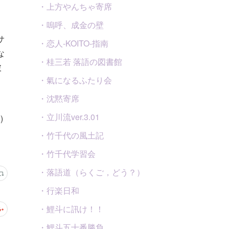
・上方やんちゃ寄席
・嗚呼、成金の壁
サ
・恋人-KOITO-指南
な
・桂三若 落語の図書館
披
・氣になるふたり会
・沈黙寄席
・立川流ver.3.01
)
・竹千代の風土記
・竹千代学習会
・落語道（らくご，どう？）
・行楽日和
・鯉斗に訊け！！
・鯉斗五十番勝負