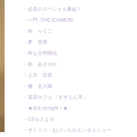
・必見のスペシャル番組！
・一門 -THE ICHIMON-
・粋 らくご
・夢 寄席
・粋な文明開化
・鮮 あざやか
・上方 百景
・極 名人噺
・楽器カフェ 『すずらん亭』
・★笑わせnight！★
・CSもえよせ
・サトミツ・ねづっちのエンタメショー