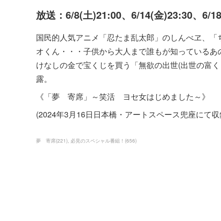
放送：6/8(土)21:00、6/14(金)23:30、6/1
国民的人気アニメ「忍たま乱太郎」のしんべヱ、「
オくん・・・子供から大人まで誰もが知っているあ
けなしの金で宝くじを買う「無欲の出世(出世の富く
露。
《「夢 寄席」～笑活 ヨセ女はじめました～》
(2024年3月16日日本橋・アートスペース兜座にて
夢 寄席
(
221
)
必見のスペシャル番組！
(
656
)