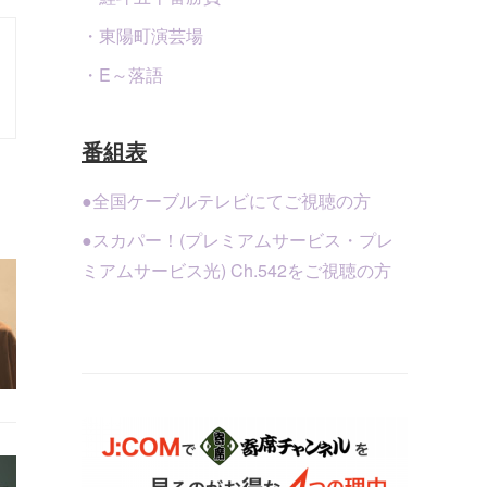
・東陽町演芸場
・E～落語
番組表
●全国ケーブルテレビにてご視聴の方
●スカパー！(プレミアムサービス・プレ
ミアムサービス光) Ch.542をご視聴の方