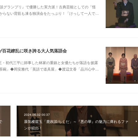
 他稲川淳二『怪談グランプリ』で優勝した実力派！古典芸能としての「怪
からない背筋も凍る独演会をたっぷり！「けっして一人で…
が百花繚乱に咲き誇る大人気落語会
0 他昭和の爆笑王・初代三平に師事した林家の重鎮と女優たちが落語を披露
茶碗」◆岡安雅代「英語で道具屋」◆渡辺文香「品川心中…
2024.06.02 00:37
で
蜃気楼龍玉「鹿政談/らくだ」～『悪の華』の魅力に痺れるファ
ンが続出！