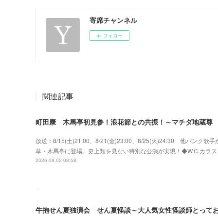
寄席チャンネル
フォロー
関連記事
町田康 木馬亭初見参！浪花節との共振！～マチダ地蔵尊
放送：8/15(土)21:00、8/21(金)23:00、8/25(火)24:3
草・木馬亭に登場。史上類を見ない特別な公演が実現！◆W.C.カラス w
2026.08.02 08:58
牛抱せん夏独演会 せん夏怪談～大人気女性怪談師とって