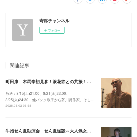
寄席チャンネル
フォロー
関連記事
町田康 木馬亭初見参！浪花節との共振！～マチダ地蔵尊 他
放送：8/15(土)21:00、8/21(金)23:00、
8/25(火)24:30 他パンク歌手から芥川賞作家、そし…
2026.08.02 08:58
牛抱せん夏独演会 せん夏怪談～大人気女性怪談師とっておきの背筋も凍る…