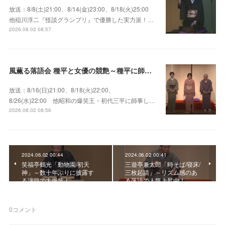
放送：8/8(土)21:00、8/14(金)23:00、8/18(火)25:00
他稲川淳二『怪談グランプリ』で優勝した実力派！…
2026.08.02 08:57
風薫る落語会 種平と女優の競艶～種平に師事した女優たちが百花繚乱に咲き誇る大人気落語会
放送：8/16(日)21:00、8/18(火)22:00、
8/26(水)22:00 他昭和の爆笑王・初代三平に師事し…
2026.08.02 08:56
2024.06.02 00:44
2024.06.02 00:41
笑福亭鶴光「動物園/初天
三遊亭兼太郎「時そば/寝床/
神」～数十年ぶりに披露す
三枚起請」～リズム感のあ
る演目で大爆笑！
る落語で人気上昇中！
0
コメント