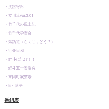
・沈黙寄席
・立川流ver.3.01
・竹千代の風土記
・竹千代学習会
・落語道（らくご，どう？）
・行楽日和
・鯉斗に訊け！！
・鯉斗五十番勝負
・東陽町演芸場
・E～落語
番組表