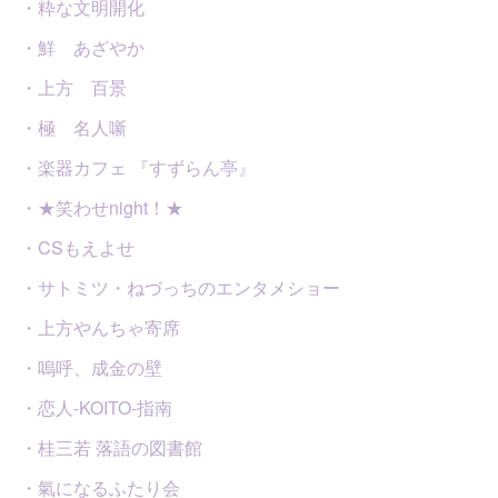
・粋な文明開化
・鮮 あざやか
・上方 百景
・極 名人噺
・楽器カフェ 『すずらん亭』
・★笑わせnight！★
・CSもえよせ
・サトミツ・ねづっちのエンタメショー
・上方やんちゃ寄席
・嗚呼、成金の壁
・恋人-KOITO-指南
・桂三若 落語の図書館
・氣になるふたり会