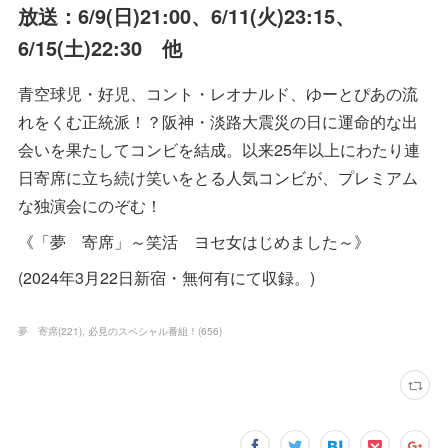
放送：6/9(日)21:00、6/11(火)23:15、
6/15(土)22:30 他
青空球児・好児、コント・レオナルド、ゆーとぴあの流
れをくむ正統派！？阪神・淡路大震災の日に運命的な出
会いを果たしてコンビを結成。以来25年以上にわたり連
日寄席に立ち続け笑いをとる人気コンビが、プレミアム
な独演会にのぞむ！
《「夢 寄席」～笑活 ヨセ女はじめました～》
(2024年3月22日新宿・無何有にて収録。)
夢 寄席
(
221
)
必見のスペシャル番組！
(
656
)