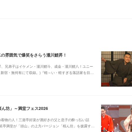
二の雰囲気で爆笑をさらう瀧川鯉昇！
他師匠は瀧川鯉昇、兄弟子はイケメン・瀧川鯉斗、成金・瀧川鯉八！ユニー
5日新宿・無何有にて収録。)『軽～い・軽すぎる落語家を目…
ん坊」～満堂フェス2026
じみピンクの着物の人！三遊亭好楽が酒好きの父と息子の酔っ払い話
笑亭満堂が「頭山」の上方バージョン「桜ん坊」を披露す…