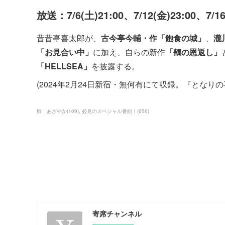
放送：7/6(土)21:00、7/12(金)23:00、7/1
昔昔亭喜太郎が、
古今亭今輔・作「飽食の城」
、
瀧
「お見合い中」
に加え、自らの新作
「鶴の恩返し」
「HELLSEA」
を披露する。
(2024年2月24日新宿・無何有にて収録。『となり
鮮 あざやか
(
109
)
必見のスペシャル番組！
(
656
)
寄席チャンネル