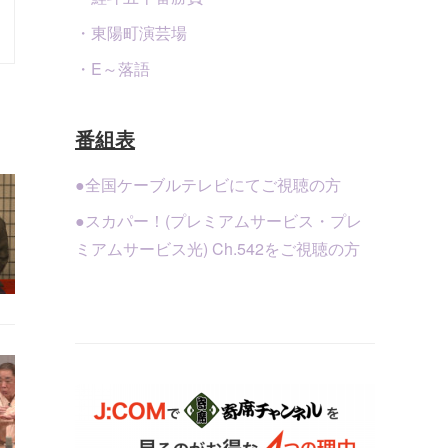
・東陽町演芸場
・E～落語
番組表
●全国ケーブルテレビにてご視聴の方
●スカパー！(プレミアムサービス・プレ
ミアムサービス光) Ch.542をご視聴の方