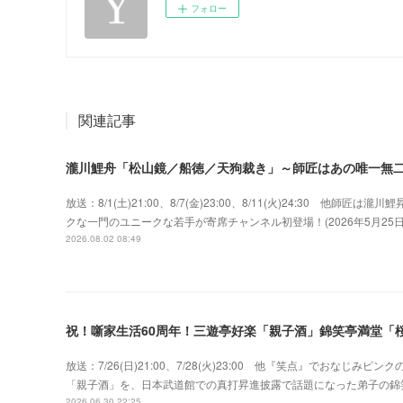
フォロー
関連記事
瀧川鯉舟「松山鏡／船徳／天狗裁き」～師匠はあの唯一無
放送：8/1(土)21:00、8/7(金)23:00、8/11(火)24:30 
クな一門のユニークな若手が寄席チャンネル初登場！(2026年5月2
2026.08.02 08:49
祝！噺家生活60周年！三遊亭好楽「親子酒」錦笑亭満堂「桜
放送：7/26(日)21:00、7/28(火)23:00 他『笑点』でおな
「親子酒」を、日本武道館での真打昇進披露で話題になった弟子の錦
2026.06.30 22:25