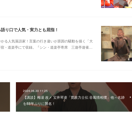
る語り口で人気・実力とも屈指！
芸に磨きがかかる人気落語家！言葉の行き違いが原因の騒動を描く「大
日新宿・道楽亭にて収録。『シン・道楽亭寄席 三遊亭遊雀…
2024.06.30 11:25
名
【講談】梅湯 改メ 宝井琴凌「寛政力士伝 谷風情相撲」他～名跡
を88年ぶりに襲名！