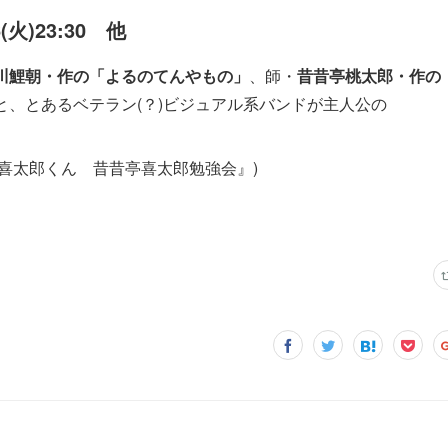
6(火)23:30 他
川鯉朝・作の「よるのてんやもの」
、師・
昔昔亭桃太郎・作の
と、とあるベテラン(？)ビジュアル系バンドが主人公の
の喜太郎くん 昔昔亭喜太郎勉強会』)