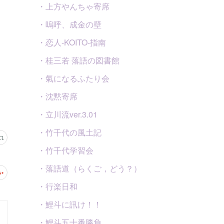
・上方やんちゃ寄席
・嗚呼、成金の壁
・恋人-KOITO-指南
・桂三若 落語の図書館
・氣になるふたり会
・沈黙寄席
・立川流ver.3.01
・竹千代の風土記
・竹千代学習会
・落語道（らくご，どう？）
・行楽日和
・鯉斗に訊け！！
・鯉斗五十番勝負