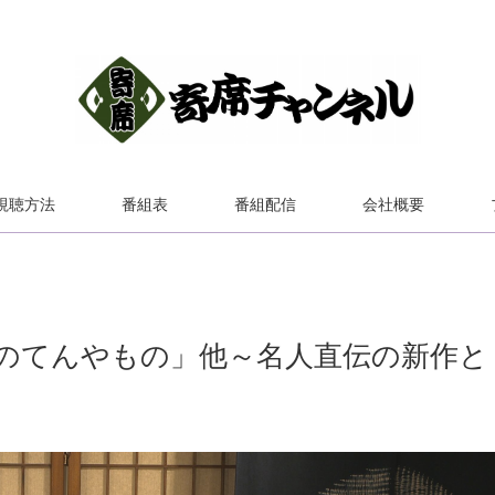
視聴方法
番組表
番組配信
会社概要
のてんやもの」他～名人直伝の新作と