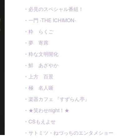
・必見のスペシャル番組！
・一門 -THE ICHIMON-
・粋 らくご
・夢 寄席
・粋な文明開化
・鮮 あざやか
・上方 百景
・極 名人噺
・楽器カフェ 『すずらん亭』
・★笑わせnight！★
・CSもえよせ
・サトミツ・ねづっちのエンタメショー