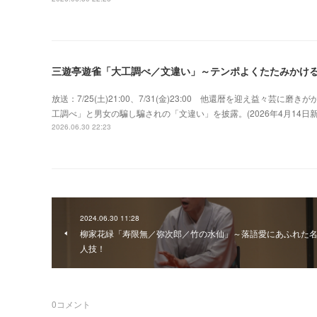
三遊亭遊雀「大工調べ／文違い」～テンポよくたたみかけ
放送：7/25(土)21:00、7/31(金)23:00 他還暦を迎え益々
工調べ」と男女の騙し騙されの「文違い」を披露。(2026年4月14
2026.06.30 22:23
2024.06.30 11:28
柳家花緑「寿限無／弥次郎／竹の水仙」～落語愛にあふれた
人技！
0
コメント