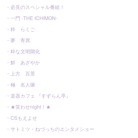
・必見のスペシャル番組！
・一門 -THE ICHIMON-
・粋 らくご
・夢 寄席
・粋な文明開化
・鮮 あざやか
・上方 百景
・極 名人噺
・楽器カフェ 『すずらん亭』
・★笑わせnight！★
・CSもえよせ
・サトミツ・ねづっちのエンタメショー