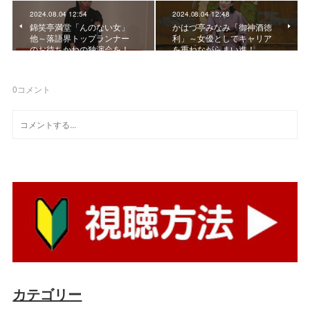
2024.08.04 12:54
2024.08.04 12:48
錦笑亭満堂「んのない女」
かはづ亭みなみ「御神酒徳
他～落語界トップランナー
利」～女優としてキャリア
のお待ちかねの独演会を！
を重ねながらまい進！
0
コメント
カテゴリー