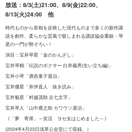
放送：8/3(土)21:00、8/9(金)22:00、
8/13(火)24:00 他
時代ものから世相を反映した現代ものまで多くの新作講
談を創作、柔らかな芸風で親しまれる講談協会重鎮・琴
星の一門が勢ぞろい！
演目：宝井琴星「金のかんざし」
宝井琴鶴「伝説のボクサー 白井義男(生い立ち編)」
宝井小琴「酒呑童子退治」
宝井優星「井伊直人 抜き読み」
宝井魁星「村越茂助 左七文字」
宝井琴人「山中鹿之助 カワウソ退治」
《「夢 寄席」～笑活 ヨセ女はじめました～》
(2024年4月23日浅草公会堂にて収録。）