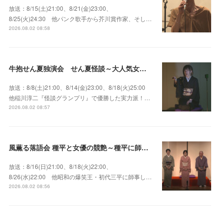
放送：8/15(土)21:00、8/21(金)23:00、
8/25(火)24:30 他パンク歌手から芥川賞作家、そし…
2026.08.02 08:58
牛抱せん夏独演会 せん夏怪談～大人気女性怪談師とっておきの背筋も凍る…
放送：8/8(土)21:00、8/14(金)23:00、8/18(火)25:00
他稲川淳二『怪談グランプリ』で優勝した実力派！…
2026.08.02 08:57
風薫る落語会 種平と女優の競艶～種平に師事した女優たちが百花繚乱に咲き誇る大人気落語会
放送：8/16(日)21:00、8/18(火)22:00、
8/26(水)22:00 他昭和の爆笑王・初代三平に師事し…
2026.08.02 08:56