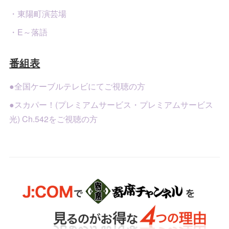
・東陽町演芸場
・E～落語
番組表
●全国ケーブルテレビにてご視聴の方
●スカパー！(プレミアムサービス・プレミアムサービス
光) Ch.542をご視聴の方