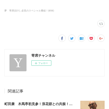
夢 寄席
(
221
)
必見のスペシャル番組！
(
656
)
寄席チャンネル
フォロー
関連記事
町田康 木馬亭初見参！浪花節との共振！～マチダ地蔵尊 他