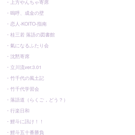
・上方やんちゃ寄席
・嗚呼、成金の壁
・恋人-KOITO-指南
・桂三若 落語の図書館
・氣になるふたり会
・沈黙寄席
・立川流ver.3.01
・竹千代の風土記
・竹千代学習会
・落語道（らくご，どう？）
・行楽日和
・鯉斗に訊け！！
・鯉斗五十番勝負