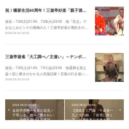
祝！噺家生活60周年！三遊亭好楽「親子酒」錦笑亭満堂「桜ん坊」～満堂フェス2026
放送：7/26(日)21:00、7/28(火)23:00 他『笑点』で
おなじみピンクの着物の人！三遊亭好楽が酒好きの…
2026.06.30 22:25
三遊亭遊雀「大工調べ／文違い」～テンポよくたたみかける語り口で人気・実力とも屈指！
放送：7/25(土)21:00、7/31(金)23:00 他還暦を迎え
益々芸に磨きがかかる人気落語家！言葉の行き違い…
2026.06.30 22:23
2024.09.01 01:02
2024.09.01 00:59
金原亭杏寿「長屋の花見／
【浪曲】三門綾「十返舎一
千早ふる」他～『艶かわい
九とその娘」「吹雪に咲く
い』沖縄出身の人気落語…
花」～浪曲界の未来を担…