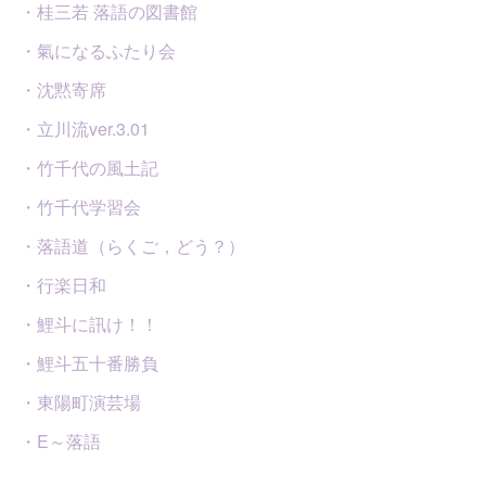
・桂三若 落語の図書館
・氣になるふたり会
・沈黙寄席
・立川流ver.3.01
・竹千代の風土記
・竹千代学習会
・落語道（らくご，どう？）
・行楽日和
・鯉斗に訊け！！
・鯉斗五十番勝負
・東陽町演芸場
・E～落語