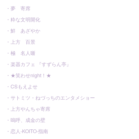
・夢 寄席
・粋な文明開化
・鮮 あざやか
・上方 百景
・極 名人噺
・楽器カフェ 『すずらん亭』
・★笑わせnight！★
・CSもえよせ
・サトミツ・ねづっちのエンタメショー
・上方やんちゃ寄席
・嗚呼、成金の壁
・恋人-KOITO-指南