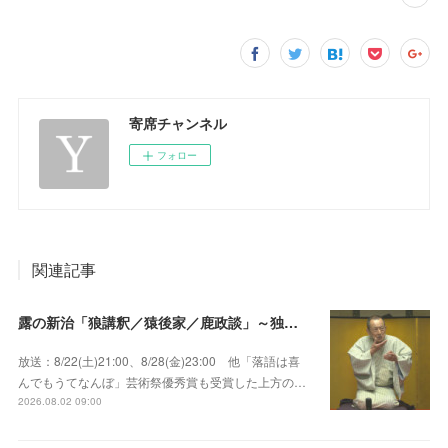
寄席チャンネル
フォロー
関連記事
露の新治「狼講釈／猿後家／鹿政談」～独演会は毎回満員御礼！上方の人気重鎮落語家！
放送：8/22(土)21:00、8/28(金)23:00 他「落語は喜
んでもうてなんぼ」芸術祭優秀賞も受賞した上方の…
2026.08.02 09:00