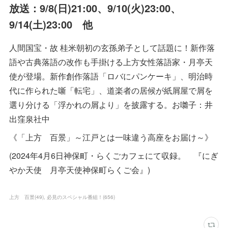
放送：9/8(日)21:00、9/10(火)23:00、
9/14(土)23:00 他
人間国宝・故 桂米朝初の玄孫弟子として話題に！新作落
語や古典落語の改作も手掛ける上方女性落語家・月亭天
使が登場。新作創作落語「ロバにパンケーキ」、明治時
代に作られた噺「転宅」、道楽者の居候が紙屑屋で屑を
選り分ける「浮かれの屑より」を披露する。お囃子：井
出窪泉社中
《「上方 百景」～江戸とは一味違う高座をお届け～》
(2024年4月6日神保町・らくごカフェにて収録。 『にぎ
やか天使 月亭天使神保町らくご会』)
上方 百景
(
49
)
必見のスペシャル番組！
(
656
)