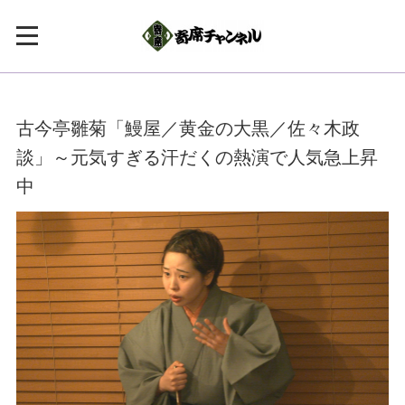
古今亭雛菊「鰻屋／黄金の大黒／佐々木政
談」～元気すぎる汗だくの熱演で人気急上昇
中