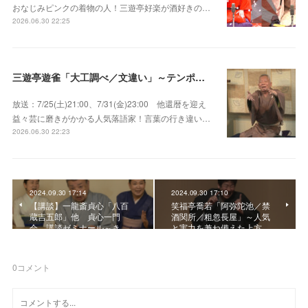
おなじみピンクの着物の人！三遊亭好楽が酒好きの…
2026.06.30 22:25
三遊亭遊雀「大工調べ／文違い」～テンポよくたたみかける語り口で人気・実力とも屈指！
放送：7/25(土)21:00、7/31(金)23:00 他還暦を迎え
益々芸に磨きがかかる人気落語家！言葉の行き違い…
2026.06.30 22:23
2024.09.30 17:14
2024.09.30 17:10
【講談】一龍斎貞心「八百
笑福亭喬若「阿弥陀池／禁
蔵吉五郎」他 貞心一門
酒関所／粗忽長屋」～人気
会 講談ゼミナール～き…
と実力を兼ね備えた上方…
0
コメント