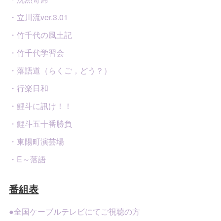
・立川流ver.3.01
・竹千代の風土記
・竹千代学習会
・落語道（らくご，どう？）
・行楽日和
・鯉斗に訊け！！
・鯉斗五十番勝負
・東陽町演芸場
・E～落語
番組表
●全国ケーブルテレビにてご視聴の方