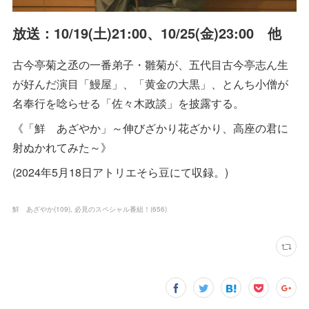
放送：10/19(土)21:00、10/25(金)23:00 他
古今亭菊之丞の一番弟子・雛菊が、五代目古今亭志ん生
が好んだ演目「鰻屋」、「黄金の大黒」、とんち小僧が
名奉行を唸らせる「佐々木政談」を披露する。
《「鮮 あざやか」～伸びざかり花ざかり、高座の君に
射ぬかれてみた～》
(2024年5月18日アトリエそら豆にて収録。)
鮮 あざやか
(
109
)
必見のスペシャル番組！
(
656
)