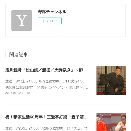
寄席チャンネル
フォロー
関連記事
瀧川鯉舟「松山鏡／船徳／天狗裁き」～師匠はあの唯一無二の雰囲気で爆笑をさらう瀧川鯉昇！
放送：8/1(土)21:00、8/7(金)23:00、8/11(火)24:30
他師匠は瀧川鯉昇、兄弟子はイケメン・瀧川鯉斗、…
2026.08.02 08:49
祝！噺家生活60周年！三遊亭好楽「親子酒」錦笑亭満堂「桜ん坊」～満堂フェス2026
放送：7/26(日)21:00、7/28(火)23:00 他『笑点』で