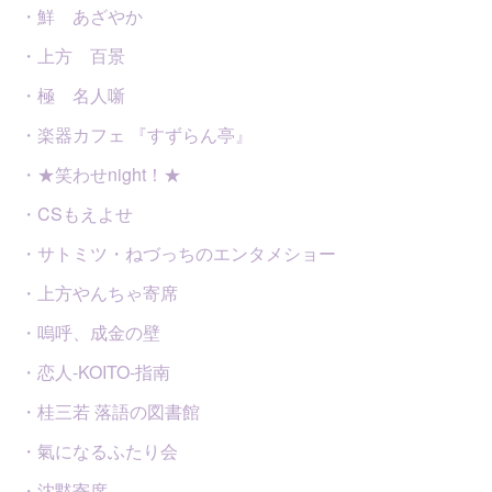
・鮮 あざやか
・上方 百景
・極 名人噺
・楽器カフェ 『すずらん亭』
・★笑わせnight！★
・CSもえよせ
・サトミツ・ねづっちのエンタメショー
・上方やんちゃ寄席
・嗚呼、成金の壁
・恋人-KOITO-指南
・桂三若 落語の図書館
・氣になるふたり会
・沈黙寄席