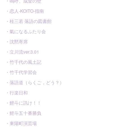
・嗚呼、成金の壁
・恋人-KOITO-指南
・桂三若 落語の図書館
・氣になるふたり会
・沈黙寄席
・立川流ver.3.01
・竹千代の風土記
・竹千代学習会
・落語道（らくご，どう？）
・行楽日和
・鯉斗に訊け！！
・鯉斗五十番勝負
・東陽町演芸場