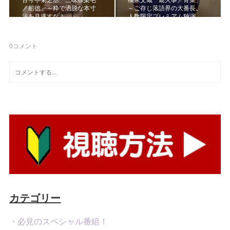
／船徳」～粋で洒脱な本寸
～ご存じ落語界の大番長。
法を見逃すな！
人数限定プレミアム独演…
0
コメント
カテゴリー
・必見のスペシャル番組！