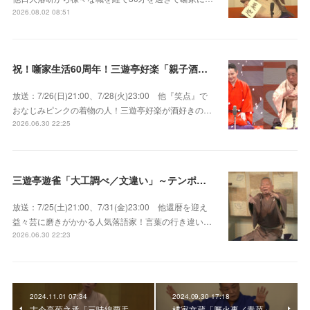
2026.08.02 08:51
祝！噺家生活60周年！三遊亭好楽「親子酒」錦笑亭満堂「桜ん坊」～満堂フェス2026
放送：7/26(日)21:00、7/28(火)23:00 他『笑点』で
おなじみピンクの着物の人！三遊亭好楽が酒好きの…
2026.06.30 22:25
三遊亭遊雀「大工調べ／文違い」～テンポよくたたみかける語り口で人気・実力とも屈指！
放送：7/25(土)21:00、7/31(金)23:00 他還暦を迎え
益々芸に磨きがかかる人気落語家！言葉の行き違い…
2026.06.30 22:23
2024.11.01 07:34
2024.09.30 17:18
古今亭菊之丞「三味線栗毛
橘家文蔵「厩火事／青菜」