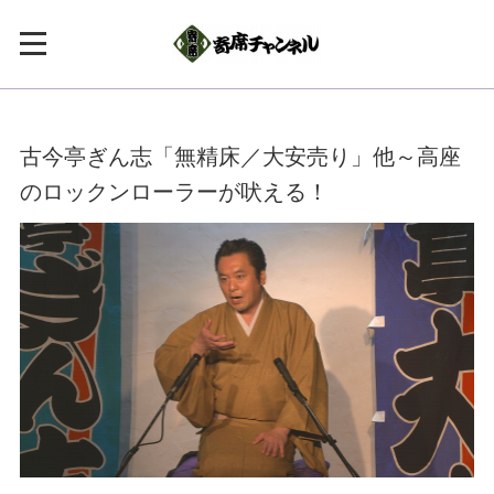
古今亭ぎん志「無精床／大安売り」他～高座
のロックンローラーが吠える！