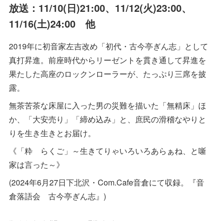
放送：11/10(日)21:00、11/12(火)23:00、
11/16(土)24:00 他
2019年に初音家左吉改め「初代・古今亭ぎん志」として
真打昇進。前座時代からリーゼントを貫き通して昇進を
果たした高座のロックンローラーが、たっぷり三席を披
露。
無茶苦茶な床屋に入った男の災難を描いた「無精床」ほ
か、「大安売り」「締め込み」と、庶民の滑稽なやりと
りを生き生きとお届け。
《「粋 らくご」～生きてりゃいろいろあらぁね、と噺
家は言った～》
(2024年6月27日下北沢・Com.Cafe音倉にて収録。『音
倉落語会 古今亭ぎん志』)