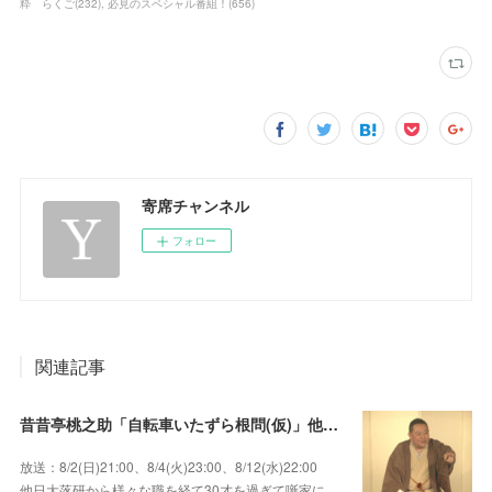
粋 らくご
(
232
)
必見のスペシャル番組！
(
656
)
寄席チャンネル
フォロー
関連記事
昔昔亭桃之助「自転車いたずら根問(仮)」他～師匠・桃太郎のいない初めての桜の季節の独演会！
放送：8/2(日)21:00、8/4(火)23:00、8/12(水)22:00
他日大落研から様々な職を経て30才を過ぎて噺家に…