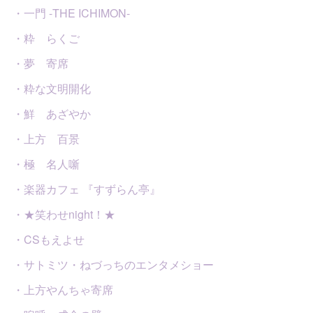
・一門 -THE ICHIMON-
・粋 らくご
・夢 寄席
・粋な文明開化
・鮮 あざやか
・上方 百景
・極 名人噺
・楽器カフェ 『すずらん亭』
・★笑わせnight！★
・CSもえよせ
・サトミツ・ねづっちのエンタメショー
・上方やんちゃ寄席