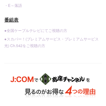
・E～落語
番組表
●全国ケーブルテレビにてご視聴の方
●スカパー！(プレミアムサービス・プレミアムサービス
光) Ch.542をご視聴の方