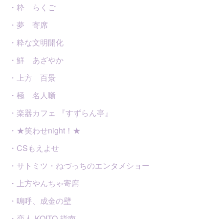
・粋 らくご
・夢 寄席
・粋な文明開化
・鮮 あざやか
・上方 百景
・極 名人噺
・楽器カフェ 『すずらん亭』
・★笑わせnight！★
・CSもえよせ
・サトミツ・ねづっちのエンタメショー
・上方やんちゃ寄席
・嗚呼、成金の壁
・恋人-KOITO-指南