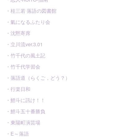
・桂三若 落語の図書館
・氣になるふたり会
・沈黙寄席
・立川流ver.3.01
・竹千代の風土記
・竹千代学習会
・落語道（らくご，どう？）
・行楽日和
・鯉斗に訊け！！
・鯉斗五十番勝負
・東陽町演芸場
・E～落語