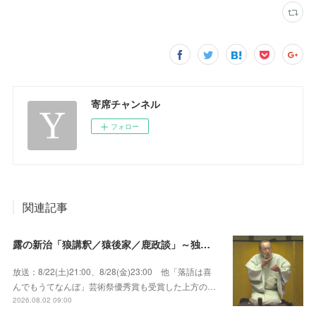
寄席チャンネル
フォロー
関連記事
露の新治「狼講釈／猿後家／鹿政談」～独演会は毎回満員御礼！上方の人気重鎮落語家！
放送：8/22(土)21:00、8/28(金)23:00 他「落語は喜
んでもうてなんぼ」芸術祭優秀賞も受賞した上方の…
2026.08.02 09:00