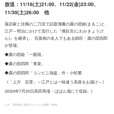
放送：11/16(土)21:00、11/22(金)23:00、
11/30(土)26:00 他
落語家と住職の二刀流で話題沸騰の露の団姫(まるこ)と、
江戸～明治にかけて流行した『俄狂言(にわかきょうげ
ん)』を継承し、百面相の名人でもある師匠・露の団四郎
が登場。
◆露の団姫「一眼国」
◆露の団四郎「青菜」
◆露の団四郎「コンビニ強盗」作・小松繁
《「上方 百景」～江戸とは一味違う高座をお届け～》
(2024年7月20日高田馬場・ばばん場にて収録。)
上方 百景
(
49
)
必見のスペシャル番組！
(
656
)