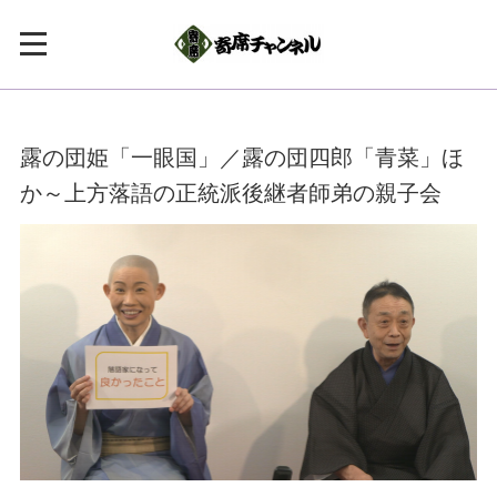
露の団姫「一眼国」／露の団四郎「青菜」ほ
か～上方落語の正統派後継者師弟の親子会