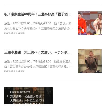
祝！噺家生活60周年！三遊亭好楽「親子酒」錦笑亭満堂「桜ん坊」～満堂フェス2026
放送：7/26(日)21:00、7/28(火)23:00 他『笑点』で
おなじみピンクの着物の人！三遊亭好楽が酒好きの…
2026.06.30 22:25
三遊亭遊雀「大工調べ／文違い」～テンポよくたたみかける語り口で人気・実力とも屈指！
放送：7/25(土)21:00、7/31(金)23:00 他還暦を迎え
益々芸に磨きがかかる人気落語家！言葉の行き違い…
2026.06.30 22:23
2026.08.02 08:49
瀧川鯉舟「松山鏡／船徳／
天狗裁き」～師匠はあの唯
一無二の雰囲気で爆笑を…