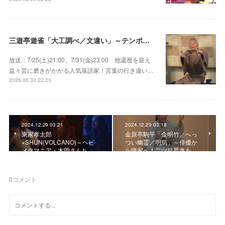
三遊亭遊雀「大工調べ／文違い」～テンポよくたたみかける語り口で人気・実力とも屈指！
放送：7/25(土)21:00、7/31(金)23:00 他還暦を迎え
益々芸に磨きがかかる人気落語家！言葉の行き違い…
2026.06.30 22:23
2024.12.29 03:21
2024.12.29 03:18
東家孝太郎
金原亭駒平「金明竹／へっ
×SHUN(VOLCANO)～ヘビ
つい幽霊／明烏」～俳優か
メタマニア・木曽さんち…
ら噺家へ！二ツ目昇進を…
0
コメント