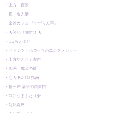
・上方 百景
・極 名人噺
・楽器カフェ 『すずらん亭』
・★笑わせnight！★
・CSもえよせ
・サトミツ・ねづっちのエンタメショー
・上方やんちゃ寄席
・嗚呼、成金の壁
・恋人-KOITO-指南
・桂三若 落語の図書館
・氣になるふたり会
・沈黙寄席