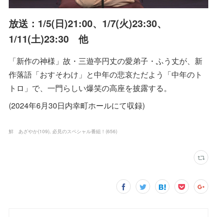
放送：1/5(日)21:00、1/7(火)23:30、
1/11(土)23:30 他
「新作の神様」故・三遊亭円丈の愛弟子・ふう丈が、新
作落語「おすそわけ」と中年の悲哀ただよう「中年のト
トロ」で、一門らしい爆笑の高座を披露する。
(2024年6月30日内幸町ホールにて収録)
鮮 あざやか
(
109
)
必見のスペシャル番組！
(
656
)