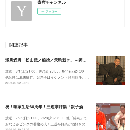
寄席チャンネル
フォロー
関連記事
瀧川鯉舟「松山鏡／船徳／天狗裁き」～師匠はあの唯一無二の雰囲気で爆笑をさらう瀧川鯉昇！
放送：8/1(土)21:00、8/7(金)23:00、8/11(火)24:30
他師匠は瀧川鯉昇、兄弟子はイケメン・瀧川鯉斗、…
2026.08.02 08:49
祝！噺家生活60周年！三遊亭好楽「親子酒」錦笑亭満堂「桜ん坊」～満堂フェス2026
放送：7/26(日)21:00、7/28(火)23:00 他『笑点』で
おなじみピンクの着物の人！三遊亭好楽が酒好きの…
2026.06.30 22:25