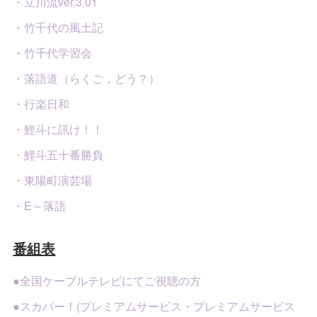
・立川流ver.3.01
・竹千代の風土記
・竹千代学習会
・落語道（らくご，どう？）
・行楽日和
・鯉斗に訊け！！
・鯉斗五十番勝負
・東陽町演芸場
・E～落語
番組表
●全国ケーブルテレビにてご視聴の方
●スカパー！(プレミアムサービス・プレミアムサービス