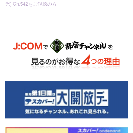
光) Ch.542をご視聴の方