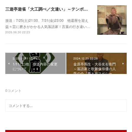
三遊亭遊雀「大工調べ／文違い」～テンポよくたたみかける語り口で人気・実力とも屈指！
放送：7/25(土)21:00、7/31(金)23:00 他還暦を迎え
益々芸に磨きがかかる人気落語家！言葉の行き違い…
2026.06.30 22:23
2025.01.11 05:41
2024.12.29 03:26
1/11(土)他 放送内容の変更
金原亭馬生・大谷友右衛門
について
～落語家と歌舞伎俳優の人
気の会『馬と友スペシャ…
0
コメント