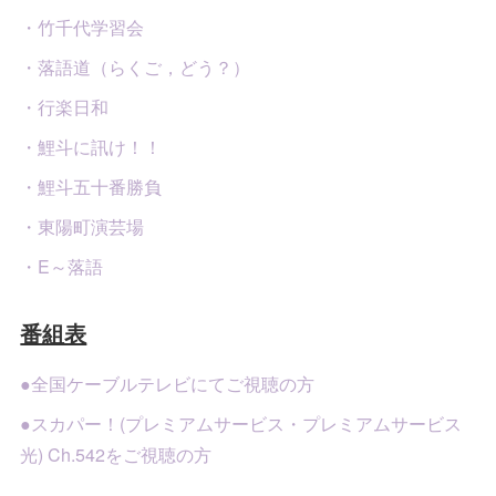
・竹千代学習会
・落語道（らくご，どう？）
・行楽日和
・鯉斗に訊け！！
・鯉斗五十番勝負
・東陽町演芸場
・E～落語
番組表
●全国ケーブルテレビにてご視聴の方
●スカパー！(プレミアムサービス・プレミアムサービス
光) Ch.542をご視聴の方