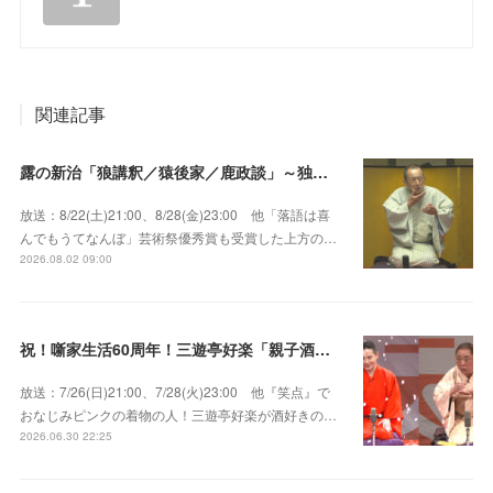
関連記事
露の新治「狼講釈／猿後家／鹿政談」～独演会は毎回満員御礼！上方の人気重鎮落語家！
放送：8/22(土)21:00、8/28(金)23:00 他「落語は喜
んでもうてなんぼ」芸術祭優秀賞も受賞した上方の…
2026.08.02 09:00
祝！噺家生活60周年！三遊亭好楽「親子酒」錦笑亭満堂「桜ん坊」～満堂フェス2026
放送：7/26(日)21:00、7/28(火)23:00 他『笑点』で
おなじみピンクの着物の人！三遊亭好楽が酒好きの…
2026.06.30 22:25