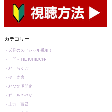
カテゴリー
・必見のスペシャル番組！
・一門 -THE ICHIMON-
・粋 らくご
・夢 寄席
・粋な文明開化
・鮮 あざやか
・上方 百景