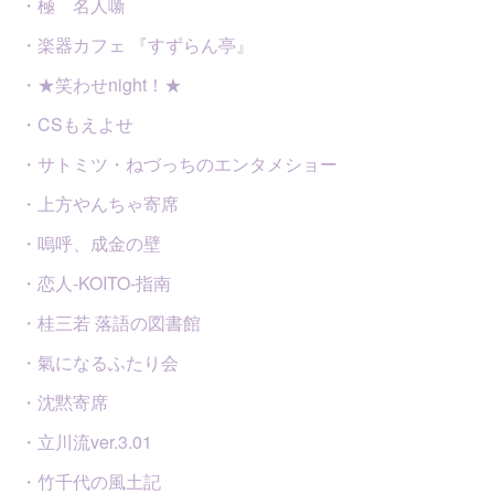
・極 名人噺
・楽器カフェ 『すずらん亭』
・★笑わせnight！★
・CSもえよせ
・サトミツ・ねづっちのエンタメショー
・上方やんちゃ寄席
・嗚呼、成金の壁
・恋人-KOITO-指南
・桂三若 落語の図書館
・氣になるふたり会
・沈黙寄席
・立川流ver.3.01
・竹千代の風土記