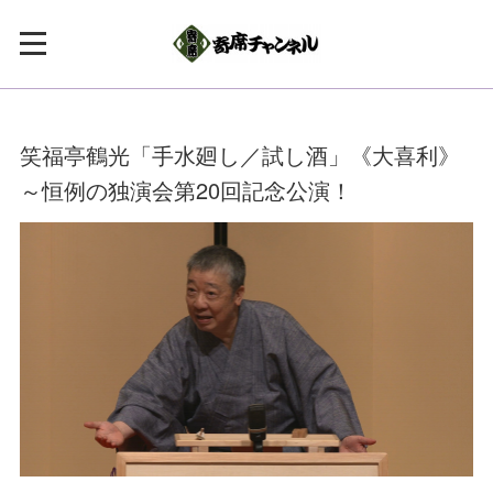
笑福亭鶴光「手水廻し／試し酒」《大喜利》
～恒例の独演会第20回記念公演！