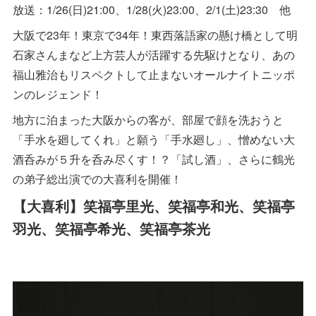
放送：1/26(日)21:00、1/28(火)23:00、2/1(土)23:30 他
大阪で23年！東京で34年！東西落語家の懸け橋として明
石家さんまなど上方芸人が活躍する先駆けとなり、あの
福山雅治もリスペクトして止まないオールナイトニッポ
ンのレジェンド！
地方に泊まった大阪からの客が、部屋で顔を洗おうと
「手水を廻してくれ」と願う「手水廻し」、憎めない大
酒呑みが５升を呑み尽くす！？「試し酒」、さらに鶴光
の弟子総出演での大喜利を開催！
【大喜利】笑福亭里光、笑福亭和光、笑福亭
羽光、笑福亭希光、笑福亭茶光