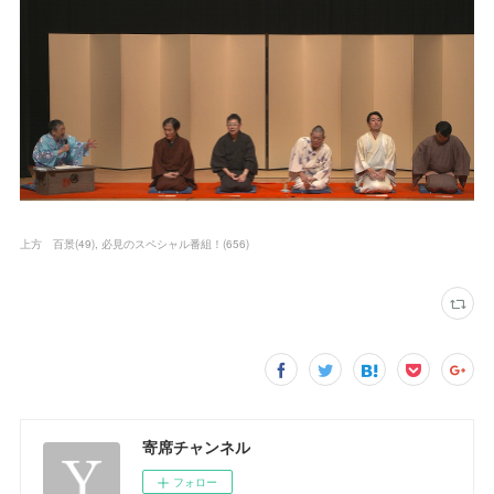
上方 百景
(
49
)
必見のスペシャル番組！
(
656
)
寄席チャンネル
フォロー