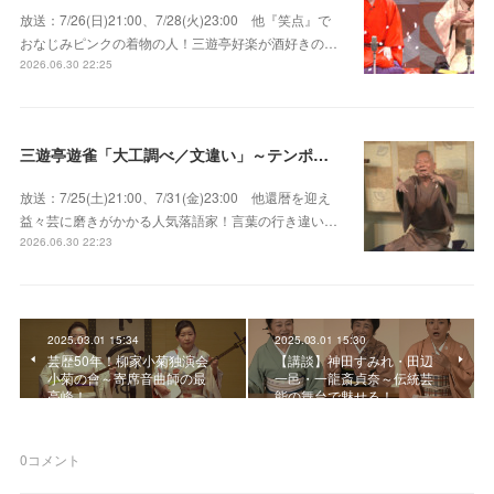
放送：7/26(日)21:00、7/28(火)23:00 他『笑点』で
おなじみピンクの着物の人！三遊亭好楽が酒好きの…
2026.06.30 22:25
三遊亭遊雀「大工調べ／文違い」～テンポよくたたみかける語り口で人気・実力とも屈指！
放送：7/25(土)21:00、7/31(金)23:00 他還暦を迎え
益々芸に磨きがかかる人気落語家！言葉の行き違い…
2026.06.30 22:23
2025.03.01 15:34
2025.03.01 15:30
芸歴50年！柳家小菊独演会
【講談】神田すみれ・田辺
小菊の會～寄席音曲師の最
一邑・一龍斎貞奈～伝統芸
高峰！
能の舞台で魅せる！
0
コメント