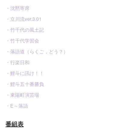
・沈黙寄席
・立川流ver.3.01
・竹千代の風土記
・竹千代学習会
・落語道（らくご，どう？）
・行楽日和
・鯉斗に訊け！！
・鯉斗五十番勝負
・東陽町演芸場
・E～落語
番組表