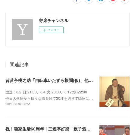
寄席チャンネル
フォロー
関連記事
昔昔亭桃之助「自転車いたずら根問(仮)」他～師匠・桃太郎のいない初めての桜の季節の独演会！
放送：8/2(日)21:00、8/4(火)23:00、8/12(水)22:00
他日大落研から様々な職を経て30才を過ぎて噺家に…
2026.08.02 08:51
祝！噺家生活60周年！三遊亭好楽「親子酒」錦笑亭満堂「桜ん坊」～満堂フェス2026