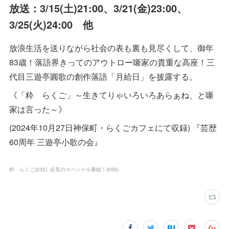
放送：3/15(土)21:00、3/21(金)23:00、
3/25(火)24:00 他
放浪生活を送りながら社会の表も裏も見尽くして、御年
83歳！落語界きってのアウトロー噺家の貴重な高座！三
代目三遊亭圓歌の創作落語「月給日」を披露する。
《「粋 らくご」～生きてりゃいろいろあらぁね、と噺
家は言った～》
(2024年10月27日神保町・らくごカフェにて収録) 『芸歴
60周年 三遊亭小歌の会』
粋 らくご
(
232
)
必見のスペシャル番組！
(
656
)