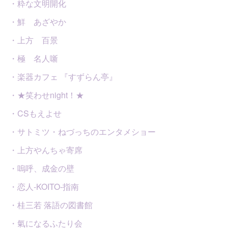
・粋な文明開化
・鮮 あざやか
・上方 百景
・極 名人噺
・楽器カフェ 『すずらん亭』
・★笑わせnight！★
・CSもえよせ
・サトミツ・ねづっちのエンタメショー
・上方やんちゃ寄席
・嗚呼、成金の壁
・恋人-KOITO-指南
・桂三若 落語の図書館
・氣になるふたり会