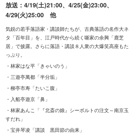
放送：4/19(土)21:00、4/25(金)23:00、
4/29(火)25:00 他
気鋭の若手落語家・講談師たちが、古典落語の名作大ネ
タ「百年目」を、江戸時代から続く噺家の余興「鹿芝
居」で披露。さらに落語・講談８人衆の大爆笑高座もた
っぷり。
・林家はな平「きゃいのう」
・三遊亭萬都「半分垢」
・柳亭市寿「たいこ腹」
・入船亭遊京「鼻」
・林家あんこ「『北斎の娘』シーボルトの注文～南京玉
すだれ」
・宝井琴凌「講談 黒田節の由来」