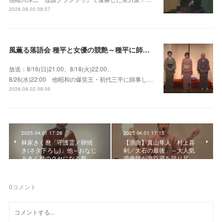
2026.08.02 08:57
風薫る落語会 種平と女優の競艶～種平に師事した女優たちが百花繚乱に咲き誇る大人気落語会
放送：8/16(日)21:00、8/18(火)22:00、
8/26(水)22:00 他昭和の爆笑王・初代三平に師事し…
2026.08.02 08:56
2025.04.01 17:26
2025.04.01 17:15
林家きく麿「守護霊／卵焼
【浪曲】真山隼人「村上喜
き(ネタ下ろし)」他～おなじ
剣／大石の最後」～大人気
みきく麿のクセになる新…
浪曲師が忠臣蔵を語り尽…
0
コメント