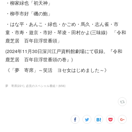
・柳家緑也「初天神」
・柳亭市好「磯の鮑」
・はな平・あんこ・緑也・かごめ・馬久・志ん雀・市
童・市寿・遊京・市好・琴凌・田村かよ(三味線) 「令和
鹿芝居 百年目浮世番頭」
(2024年11月30日深川江戸資料館劇場にて収録。『令和
鹿芝居 百年目浮世番頭の巻』)
《「夢 寄席」～笑活 ヨセ女はじめました～》
夢 寄席
(
221
)
必見のスペシャル番組！
(
656
)