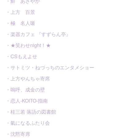
・鮮 あざやか
・上方 百景
・極 名人噺
・楽器カフェ 『すずらん亭』
・★笑わせnight！★
・CSもえよせ
・サトミツ・ねづっちのエンタメショー
・上方やんちゃ寄席
・嗚呼、成金の壁
・恋人-KOITO-指南
・桂三若 落語の図書館
・氣になるふたり会
・沈黙寄席