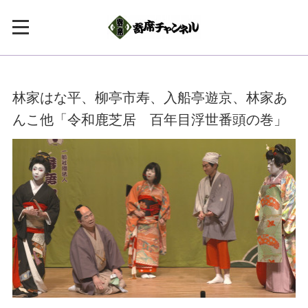
林家はな平、柳亭市寿、入船亭遊京、林家あ
んこ他「令和鹿芝居 百年目浮世番頭の巻」