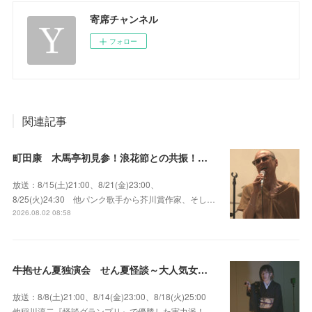
寄席チャンネル
フォロー
関連記事
町田康 木馬亭初見参！浪花節との共振！～マチダ地蔵尊 他
放送：8/15(土)21:00、8/21(金)23:00、
8/25(火)24:30 他パンク歌手から芥川賞作家、そし…
2026.08.02 08:58
牛抱せん夏独演会 せん夏怪談～大人気女性怪談師とっておきの背筋も凍る…
放送：8/8(土)21:00、8/14(金)23:00、8/18(火)25:00
他稲川淳二『怪談グランプリ』で優勝した実力派！…