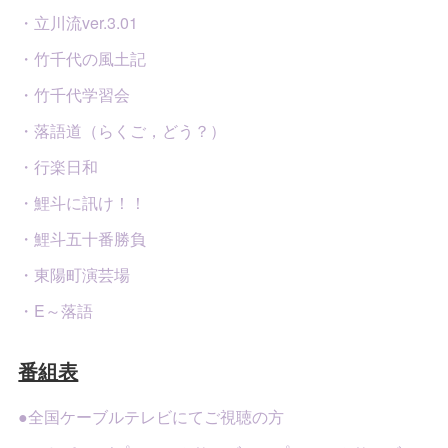
・立川流ver.3.01
・竹千代の風土記
・竹千代学習会
・落語道（らくご，どう？）
・行楽日和
・鯉斗に訊け！！
・鯉斗五十番勝負
・東陽町演芸場
・E～落語
番組表
●全国ケーブルテレビにてご視聴の方