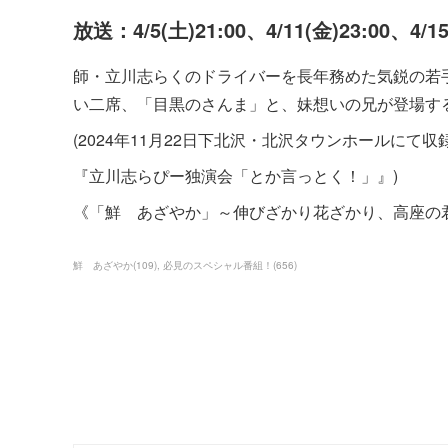
放送：4/5(土)21:00、4/11(金)23:00、4/1
師・立川志らくのドライバーを長年務めた気鋭の若手
い二席、「目黒のさんま」と、妹想いの兄が登場す
(2024年11月22日下北沢・北沢タウンホールにて収
『立川志らぴー独演会「とか言っとく！」』)
《「鮮 あざやか」～伸びざかり花ざかり、高座の
鮮 あざやか
(
109
)
必見のスペシャル番組！
(
656
)