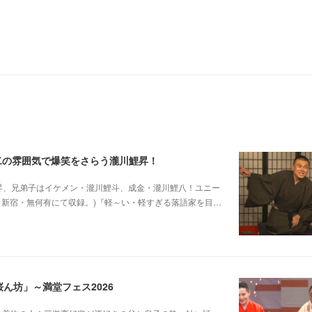
二の雰囲気で爆笑をさらう瀧川鯉昇！
他師匠は瀧川鯉昇、兄弟子はイケメン・瀧川鯉斗、成金・瀧川鯉八！ユニー
5日新宿・無何有にて収録。)『軽～い・軽すぎる落語家を目…
ん坊」～満堂フェス2026