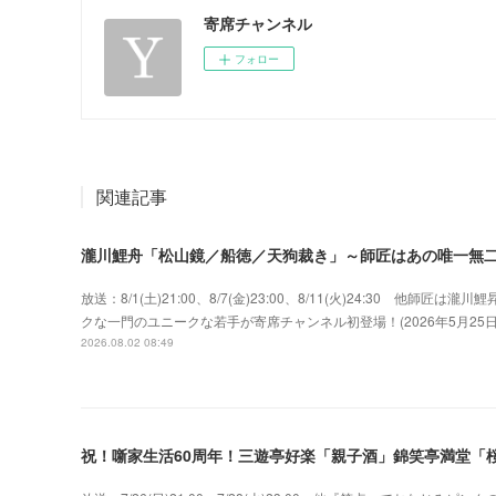
寄席チャンネル
フォロー
関連記事
瀧川鯉舟「松山鏡／船徳／天狗裁き」～師匠はあの唯一無
放送：8/1(土)21:00、8/7(金)23:00、8/11(火)24:30 
クな一門のユニークな若手が寄席チャンネル初登場！(2026年5月2
2026.08.02 08:49
祝！噺家生活60周年！三遊亭好楽「親子酒」錦笑亭満堂「桜