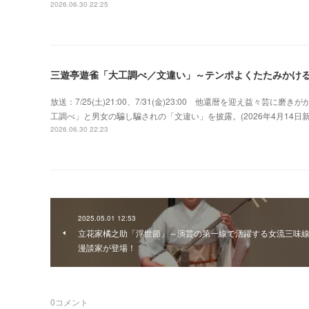
2026.06.30 22:25
三遊亭遊雀「大工調べ／文違い」～テンポよくたたみかけ
放送：7/25(土)21:00、7/31(金)23:00 他還暦を迎え益々
工調べ」と男女の騙し騙されの「文違い」を披露。(2026年4月14
2026.06.30 22:23
2025.05.01 12:53
立花家橘之助「浮世節」～演芸の第一線で活躍する女流三味
漫談家が登場！
0
コメント