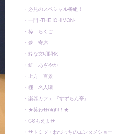
・必見のスペシャル番組！
・一門 -THE ICHIMON-
・粋 らくご
・夢 寄席
・粋な文明開化
・鮮 あざやか
・上方 百景
・極 名人噺
・楽器カフェ 『すずらん亭』
・★笑わせnight！★
・CSもえよせ
・サトミツ・ねづっちのエンタメショー