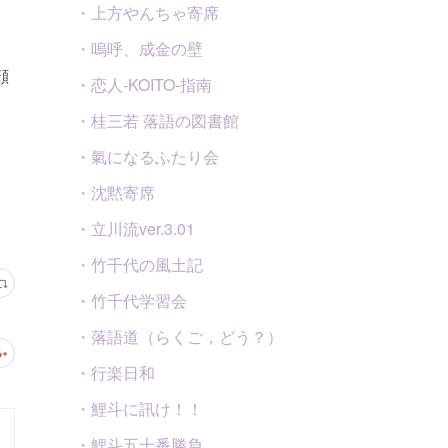
・上方やんちゃ寄席
・嗚呼、成金の壁
顔
・恋人-KOITO-指南
・桂三若 落語の図書館
・氣になるふたり会
・沈黙寄席
・立川流ver.3.01
・竹千代の風土記
・竹千代学習会
・落語道（らくご，どう？）
・行楽日和
・鯉斗に訊け！！
・鯉斗五十番勝負