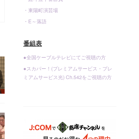
・東陽町演芸場
・E～落語
番組表
●全国ケーブルテレビにてご視聴の方
●スカパー！(プレミアムサービス・プレ
ミアムサービス光) Ch.542をご視聴の方