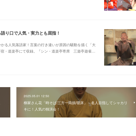
る語り口で人気・実力とも屈指！
芸に磨きがかかる人気落語家！言葉の行き違いが原因の騒動を描く「大
日新宿・道楽亭にて収録。『シン・道楽亭寄席 三遊亭遊雀…
2025.05.01 12:50
線
柳家さん花「時そば/三方一両損/寝床」～名人目指してシャカリ
キに！人気の独演会！