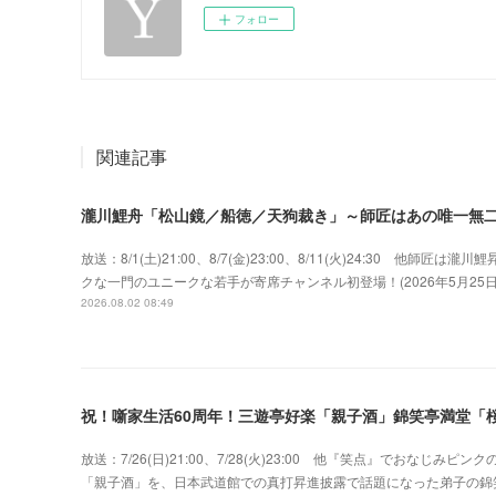
フォロー
関連記事
瀧川鯉舟「松山鏡／船徳／天狗裁き」～師匠はあの唯一無
放送：8/1(土)21:00、8/7(金)23:00、8/11(火)24:30 
クな一門のユニークな若手が寄席チャンネル初登場！(2026年5月2
2026.08.02 08:49
祝！噺家生活60周年！三遊亭好楽「親子酒」錦笑亭満堂「桜
放送：7/26(日)21:00、7/28(火)23:00 他『笑点』でおな
「親子酒」を、日本武道館での真打昇進披露で話題になった弟子の錦