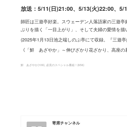
放送：5/11(日)21:00、5/13(火)22:00、5/
師匠は三遊亭好楽。スウェーデン人落語家の三遊亭
ぶりを描く「一目上がり」、そして夫婦の愛情を描
(2025年1月13日池之端しのぶ亭にて収録。『三遊亭
《「鮮 あざやか」～伸びざかり花ざかり、高座の
鮮 あざやか
(
109
)
必見のスペシャル番組！
(
656
)
寄席チャンネル