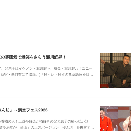
二の雰囲気で爆笑をさらう瀧川鯉昇！
他師匠は瀧川鯉昇、兄弟子はイケメン・瀧川鯉斗、成金・瀧川鯉八！ユニー
5日新宿・無何有にて収録。)『軽～い・軽すぎる落語家を目…
ん坊」～満堂フェス2026
じみピンクの着物の人！三遊亭好楽が酒好きの父と息子の酔っ払い話
笑亭満堂が「頭山」の上方バージョン「桜ん坊」を披露す…