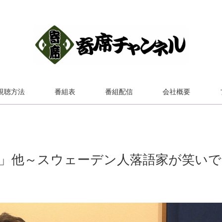
視聴方法
番組表
番組配信
会社概要
浜」他～スウェーデン人落語家が笑いで