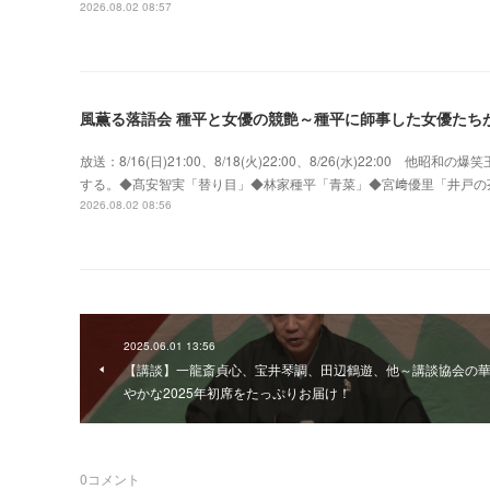
2026.08.02 08:57
風薫る落語会 種平と女優の競艶～種平に師事した女優たち
放送：8/16(日)21:00、8/18(火)22:00、8/26(水)22:0
する。◆髙安智実「替り目」◆林家種平「青菜」◆宮﨑優里「井戸の
2026.08.02 08:56
2025.06.01 13:56
【講談】一龍斎貞心、宝井琴調、田辺鶴遊、他～講談協会の
やかな2025年初席をたっぷりお届け！
0
コメント