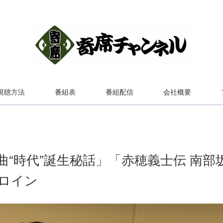
視聴方法
番組表
番組配信
会社概要
“時代”誕生秘話」「赤穂義士伝 南部
ロイン