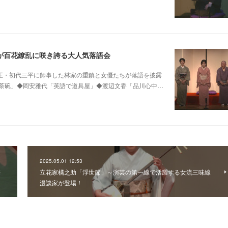
が百花繚乱に咲き誇る大人気落語会
0 他昭和の爆笑王・初代三平に師事した林家の重鎮と女優たちが落語を披露
茶碗」◆岡安雅代「英語で道具屋」◆渡辺文香「品川心中…
2025.05.01 12:53
華
立花家橘之助「浮世節」～演芸の第一線で活躍する女流三味線
漫談家が登場！