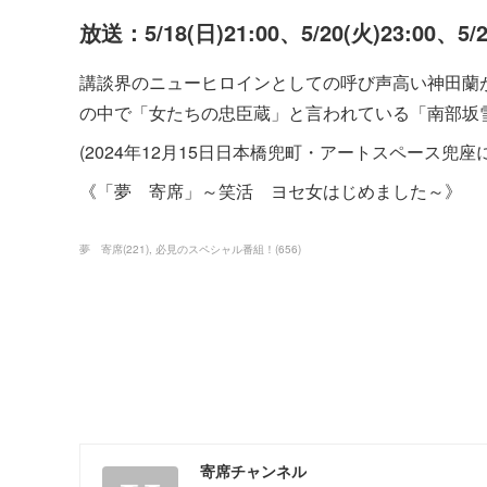
放送：5/18(日)21:00、5/20(火)23:00、5/
講談界のニューヒロインとしての呼び声高い神田蘭
の中で「女たちの忠臣蔵」と言われている「南部坂
(2024年12月15日日本橋兜町・アートスペース兜
《「夢 寄席」～笑活 ヨセ女はじめました～》
夢 寄席
(
221
)
必見のスペシャル番組！
(
656
)
寄席チャンネル