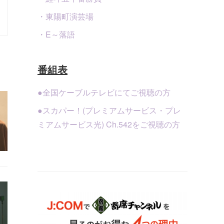
・東陽町演芸場
・E～落語
番組表
●全国ケーブルテレビにてご視聴の方
●スカパー！(プレミアムサービス・プレ
ミアムサービス光) Ch.542をご視聴の方