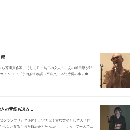
 他
0 他パンク歌手から芥川賞作家、そして唯一無二の文人へ。あの町田康が浅
ith KOTEZ「宇治拾遺物語～平貞文、本院侍従の事」◆…
おきの背筋も凍る…
 他稲川淳二『怪談グランプリ』で優勝した実力派！古典芸能としての「怪
からない背筋も凍る独演会をたっぷり！「けっして一人で…