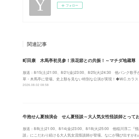
フォロー
関連記事
町田康 木馬亭初見参！浪花節との共振！～マチダ地蔵尊
放送：8/15(土)21:00、8/21(金)23:00、8/25(火)24:3
草・木馬亭に登場。史上類を見ない特別な公演が実現！◆W.C.カラス w
2026.08.02 08:58
牛抱せん夏独演会 せん夏怪談～大人気女性怪談師とって
放送：8/8(土)21:00、8/14(金)23:00、8/18(火)25:00
談」にこだわり続ける大人気女流怪談師が登場。なにが飛び出すがわ