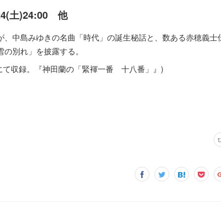
24(土)24:00 他
が、中島みゆきの名曲「時代」の誕生秘話と、数ある赤穂義士
雪の別れ」を披露する。
座にて収録。『神田蘭の「緊褌一番 十八番」』)