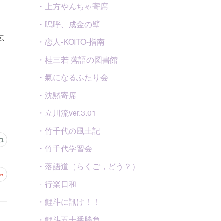
・上方やんちゃ寄席
・嗚呼、成金の壁
伝
・恋人-KOITO-指南
・桂三若 落語の図書館
・氣になるふたり会
・沈黙寄席
・立川流ver.3.01
・竹千代の風土記
・竹千代学習会
・落語道（らくご，どう？）
・行楽日和
・鯉斗に訊け！！
・鯉斗五十番勝負