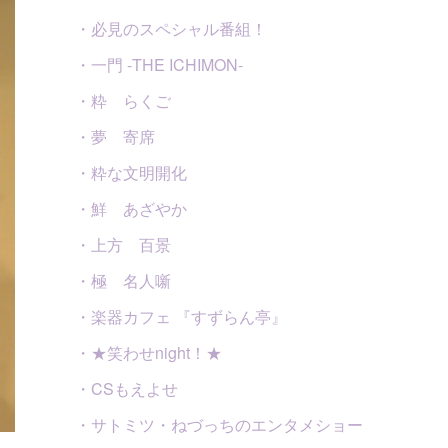
・必見のスペシャル番組！
・一門 -THE ICHIMON-
・粋 らくご
・夢 寄席
・粋な文明開化
・鮮 あざやか
・上方 百景
・極 名人噺
・楽器カフェ 『すずらん亭』
・★笑わせnight！★
・CSもえよせ
・サトミツ・ねづっちのエンタメショー